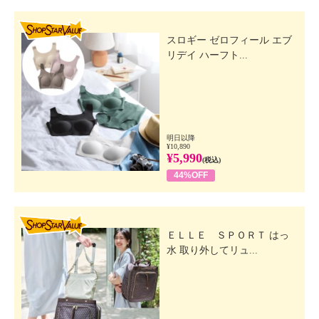
SHOP STAR VALUE
スロギー ゼロフィール エブ
リデイ ハーフト...
明日以降
¥10,890
¥5,990
(税込)
44%OFF
SHOP STAR VALUE
ＥＬＬＥ ＳＰＯＲＴ はっ
水 取り外してリュ...