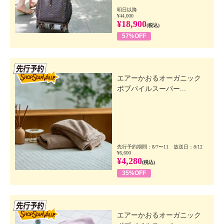
明日以降
¥44,000
¥18,900
(税込)
57%OFF
先行SSV
エアーかおるオーガニック
ボブパイルスーパー...
先行予約期間：8/7〜11 放送日：8/12
¥6,600
¥4,280
(税込)
35%OFF
先行SSV
エアーかおるオーガニック