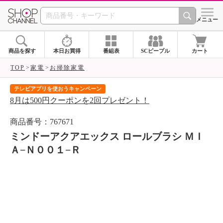
SHOP CHANNEL 
メニュー
商品を探す
本日お買得
番組表
SCピープル
カート
TOP
家電
お掃除家電
テレビアプリを使おうキャンペーン
届
8月は500円クーポンを2回プレゼント！
ご
商品番号：767671
ミンドーアクアエックス ロールブラシ ＭＩ
Ａ−Ｎ００１−Ｒ