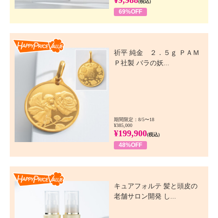
(税込)
69%OFF
Happy Price Value
祈平 純金 ２．５ｇ ＰＡＭ
Ｐ社製 バラの妖...
期間限定：8/5〜18
¥385,000
¥199,900
(税込)
48%OFF
Happy Price Value
キュアフォルテ 髪と頭皮の
老舗サロン開発 し...