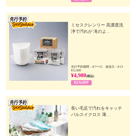
先行SSV
ミセスクレンリー 高濃度洗
浄で汚れが 滝のよ...
先行予約期間：8/7〜12 放送日：8/13
¥12,800
¥4,980
(税込)
61%OFF
先行SSV
長い毛足で汚れをキャッチ
パルスイクロス 薄...