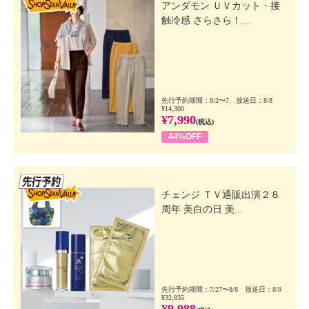
アンダモン ＵＶカット・接
触冷感 さらさら！...
先行予約期間：8/2〜7 放送日：8/8
¥14,300
¥7,990
(税込)
44%OFF
先行SSV
チェンジ ＴＶ通販出演２８
周年 美白の日 美...
先行予約期間：7/27〜8/8 放送日：8/9
¥32,835
¥9,988