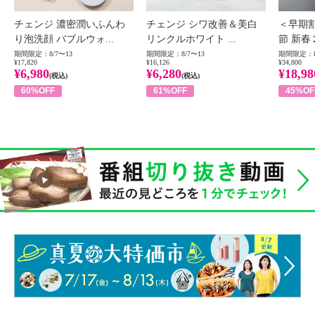
チェンジ 濃密潤いふんわ
チェンジ シワ改善＆美白
＜早期
り泡洗顔 バブルウォ...
リンクルホワイト ...
節 新春
期間限定：8/7〜13
期間限定：8/7〜13
期間限定：8
¥17,820
¥16,126
¥34,800
¥6,980
¥6,280
¥18,98
(税込)
(税込)
60%OFF
61%OFF
45%OF