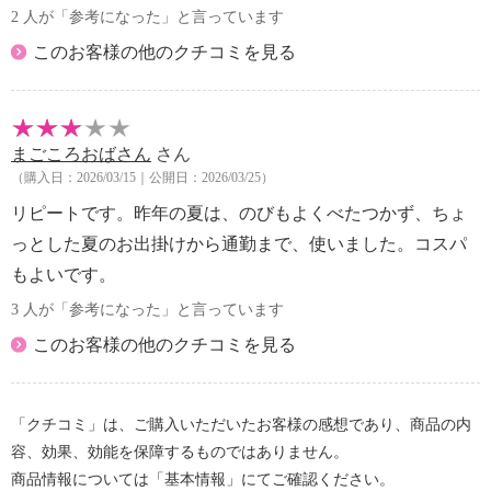
2 人が「参考になった」と言っています
マー、トコフェロール、クエン酸、パルミ チン酸エ
チルヘキシル、ジメチルシリル化シリカ、フェノキシ
このお客様の他のクチコミを見る
エタノール、カニナバラ果実エキス、ローズマリ ー
葉エキス、マドンナリリー根エキス、アロエベラ葉エ
キス、オクラ果実エキス、オランダガラシ葉／茎エキ
まごころおばさん
さん
ス 、ライム果汁、ヒメフウロエキス、オレンジ果
（購入日：2026/03/15｜公開日：2026/03/25）
汁、レモン果汁、セージ葉エキス、セイヨウキズタ葉
／茎エキス 、ゴボウ根エキス、サボンソウ葉エキ
リピートです。昨年の夏は、のびもよくべたつかず、ちょ
ス、レモン果実エキス、グレープフルーツ果実エキ
っとした夏のお出掛けから通勤まで、使いました。コスパ
ス、サンザシエキス、 ナツメ果実エキス、リンゴ果
もよいです。
実エキス、酸化チタン、酸化鉄、水酸化Ａｌ
3 人が「参考になった」と言っています
【使用上の注意事項】
・お肌に異常が生じていないかよく注意して使用して
このお客様の他のクチコミを見る
ください。
・お肌に合わない場合、お肌に異常がある場合は使用
を中止してください。
「クチコミ」は、ご購入いただいたお客様の感想であり、商品の内
・ご使用中、お肌に赤み、はれ、かゆみ、刺激、色抜
容、効果、効能を保障するものではありません。
け（白斑等）、黒ずみなどの異常があらわれた場合に
商品情報については「基本情報」にてご確認ください。