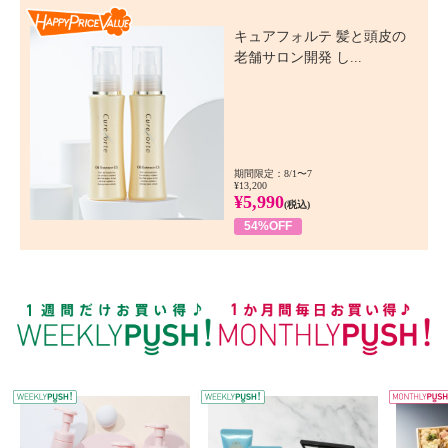
Happy Price Value
キュアフォルテ 髪と頭皮の
老舗サロン開発 し...
期間限定：8/1〜7
¥13,200
¥5,990
(税込)
54%OFF
WEEKLY PUSH
W