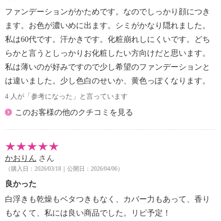
チアボルビリス種子油、マカデミアナ ッツ油、アル
ファンデーションがかためです。なのでしっかり顔につき
テロモナス発酵エキス、酵母エキス、乳酸桿菌／セイ
ます。お色が濃いめに出ます。シミがかなり隠れました。
ヨウナシ果汁発酵液、シゾサッカロミセス／ イチジ
私は60代です。汗かきです。化粧崩れしにくいです。どち
ク果実発酵液、水溶性プロテオグリカン、水添レシチ
らかと言うとしっかりお化粧したい方向けだと思います。
ン、トウミツ、フィトステロールズ、トレハロース
、ラフィノース、ダイマージリノール酸（フィトステ
私は薄いのが好みですので少し希望のファンデーションと
リル／イソステアリル／セチル／ステアリル／ベヘニ
は違いました。少し色白のせいか、黄色っぽくなります。
ル） 、グリチルリチン酸２Ｋ、スクロース、タウリ
4 人が「参考になった」と言っています
ン、グリセリン、レシチン、リシンＨＣｌ、グルタミ
このお客様の他のクチコミを見る
ン酸、グリ シン、ロイシン、ヒスチジンＨＣｌ、セ
リン、バリン、アスパラギン酸Ｎａ、トレオニン、ア
ラニン、イソロイ シン、アラントイン、フェニルア
ラニン、アルギニン、プロリン、チロシン、イノシン
かおりん
さん
酸２Ｎａ、グアニル酸２ Ｎａ、マイカ、塩化Ｎａ、
（購入日：2026/03/18｜公開日：2026/04/06）
ジステアルジモニウムヘクトライト、（ジメチコン／
良かった
ビニルジメチコン）クロスポリ マー、ＰＥＧ−３ジメ
チコン、トリメチルシロキシケイ酸、クエン酸Ｎａ、
白浮きも乾燥もベタつきもなく、カバー力もあって、香り
ハイドロゲンジメチコン、ヒドロキ シアパタイト、
もなくて、私には良い商品でした。リピ予定！
ジミリスチン酸Ａｌ、メタクリル酸メチルクロスポリ