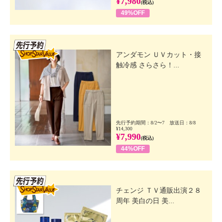
¥7,980
(税込)
49%OFF
先行SSV
アンダモン ＵＶカット・接
触冷感 さらさら！...
先行予約期間：8/2〜7 放送日：8/8
¥14,300
¥7,990
(税込)
44%OFF
先行SSV
チェンジ ＴＶ通販出演２８
周年 美白の日 美...