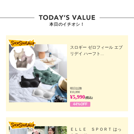
・日本製
本日のイチオシ！
SHOP STAR VALUE
スロギー ゼロフィール エブ
リデイ ハーフト...
明日以降
¥10,890
¥5,990
(税込)
44%OFF
SHOP STAR VALUE
ＥＬＬＥ ＳＰＯＲＴ はっ