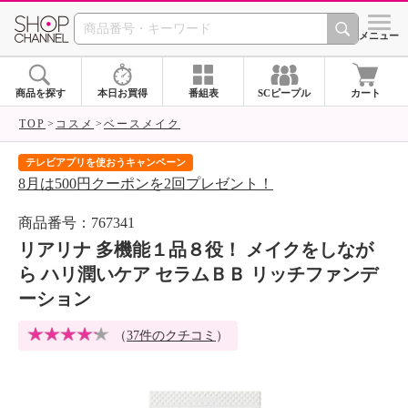
SHOP CHANNEL 
メニュー
商品を探す
本日お買得
番組表
SCピープル
カート
TOP
コスメ
ベースメイク
テレビアプリを使おうキャンペーン
届
8月は500円クーポンを2回プレゼント！
ご
商品番号：767341
リアリナ 多機能１品８役！ メイクをしなが
ら ハリ潤いケア セラムＢＢ リッチファンデ
ーション
（
37件のクチコミ
）