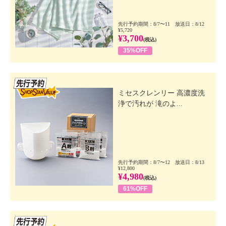
先行予約期間：8/7〜11 放送日：8/12
¥5,720
¥3,700
(税込)
35%OFF
先行SSV
ミセスクレンリー 高濃度洗
浄で汚れが 滝のよ...
先行予約期間：8/7〜12 放送日：8/13
¥12,800
¥4,980
(税込)
61%OFF
先行SSV