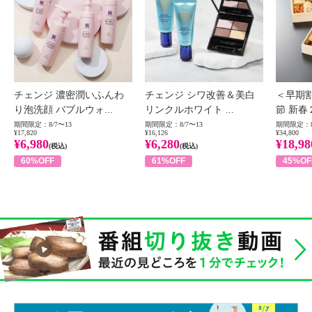
チェンジ 濃密潤いふんわ
チェンジ シワ改善＆美白
＜早期
り泡洗顔 バブルウォ...
リンクルホワイト ...
節 新春
期間限定：8/7〜13
期間限定：8/7〜13
期間限定：8
¥17,820
¥16,126
¥34,800
¥6,980
¥6,280
¥18,98
(税込)
(税込)
60%OFF
61%OFF
45%OF