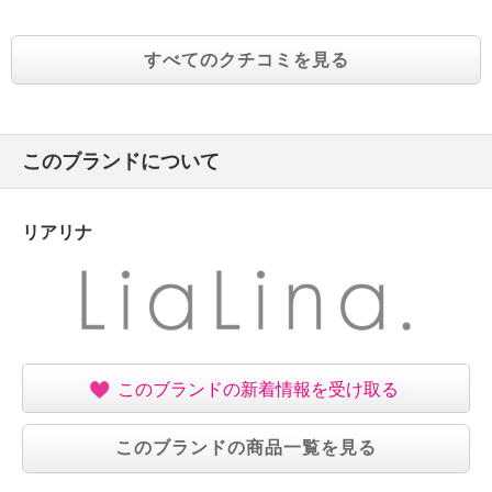
は
ご使用を中止してください。また、直射日光をあび
て、ご使用中のお肌に同じような異常があらわれた場
すべてのクチコミを見る
合
にも、ご使用を中止してください。そのままご使用
を続けると、症状が悪化することがあります。
このブランドについて
異常があらわれたときは、皮フ科専門医等でご相談
されることをおすすめします。
・目に入らないようにご注意ください。目に入った場
リアリナ
合は、こすらず直ちに洗い流してください。
・一度使用した後、長期間放置してからの再使用はし
ないでください。
・中身の出し戻しは、変質の原因となりますのでおや
めください。
ご使用後は必ずしっかりとフタをお閉めください。
このブランドの新着情報を受け取る
・乳幼児の手の届かないところに保管してください。
・極端に高温多湿の場所、直射日光のあたる場所には
このブランドの商品一覧を見る
保管しないでください。
【原産国（地）】