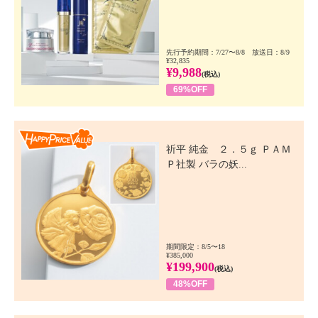
先行予約期間：7/27〜8/8 放送日：8/9
¥32,835
¥9,988
(税込)
69%OFF
Happy Price Value
祈平 純金 ２．５ｇ ＰＡＭ
Ｐ社製 バラの妖...
期間限定：8/5〜18
¥385,000
¥199,900
(税込)
48%OFF