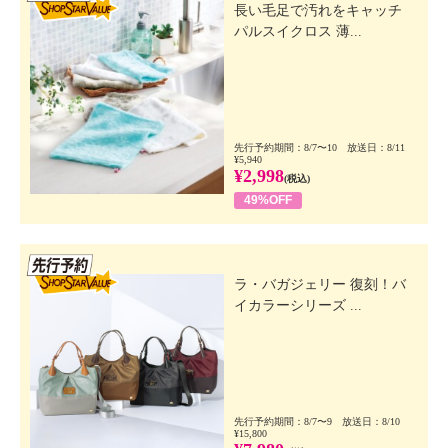
長い毛足で汚れをキャッチ
パルスイクロス 薄...
先行予約期間：8/7〜10 放送日：8/11
¥5,940
¥2,998
(税込)
49%OFF
先行SSV
ラ・バガジェリー 復刻！バ
イカラーシリーズ ...
先行予約期間：8/7〜9 放送日：8/10
¥15,800