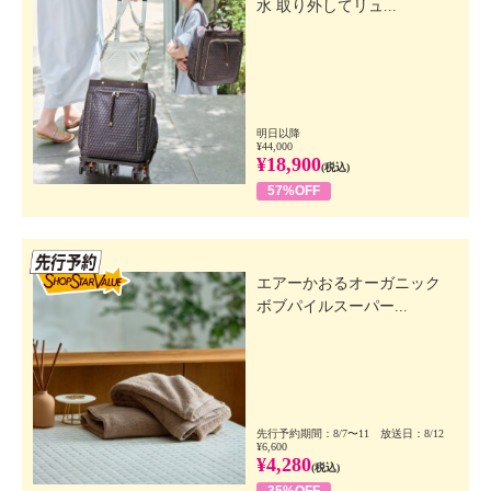
水 取り外してリュ...
明日以降
¥44,000
¥18,900
(税込)
57%OFF
先行SSV
エアーかおるオーガニック
ボブパイルスーパー...
先行予約期間：8/7〜11 放送日：8/12
¥6,600
¥4,280
(税込)
35%OFF