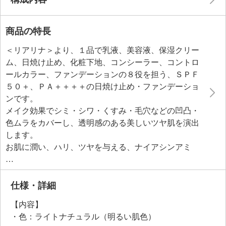
商品の特長
＜リアリナ＞より、１品で乳液、美容液、保湿クリー
ム、日焼け止め、化粧下地、コンシーラー、コントロ
ールカラー、ファンデーションの８役を担う、ＳＰＦ
５０＋、ＰＡ＋＋＋＋の日焼け止め・ファンデーショ
ンです。
メイク効果でシミ・シワ・くすみ・毛穴などの凹凸・
色ムラをカバーし、透明感のある美しいツヤ肌を演出
します。
お肌に潤い、ハリ、ツヤを与える、ナイアシンアミ
ド、プラセンタエキス、加水分解コラーゲンといった
美容成分を７０種配合。
乾燥が気になる季節にも、紫外線が気になる季節に
仕様・詳細
も、一年中お使いいただけます。
【内容】
べたつきや厚塗り感も感じにくい、軽やかなつけ心
・色：ライトナチュラル（明るい肌色）
地。