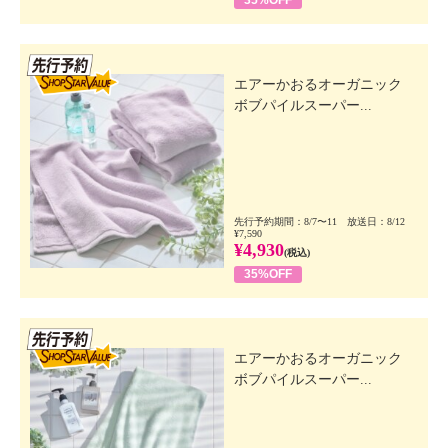
先行SSV
エアーかおるオーガニック
ボブパイルスーパー...
先行予約期間：8/7〜11 放送日：8/12
¥7,590
¥4,930
(税込)
35%OFF
先行SSV
エアーかおるオーガニック
ボブパイルスーパー...