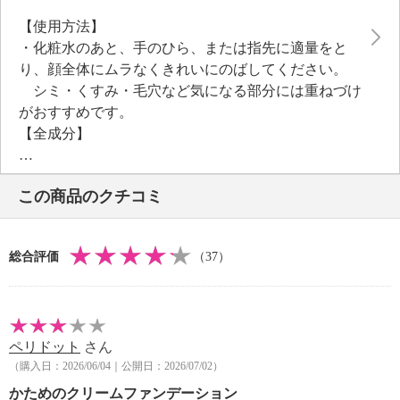
汗や皮脂にもくずれにくい。
【使用方法】
黄色はくすみや影を反映しやすいことに着目し、黄色
・化粧水のあと、手のひら、または指先に適量をと
味を抑えた独自の美肌色のライトナチュラルカラーを
り、顔全体にムラなくきれいにのばしてください。
採用しました。
シミ・くすみ・毛穴など気になる部分には重ねづけ
＜配合／無配合表示＞
がおすすめです。
無香料※香りが無いということではありません、ノン
【全成分】
アルコール、タール系色素不使用
・水、シクロペンタシロキサン、酸化亜鉛、メトキシ
ケイヒ酸エチルヘキシル、ＰＥＧ−１０ジメチコン、
この商品のクチコミ
ジメ チコン、トリエチルヘキサノイン、ＢＧ、ペン
チレングリコール、ジフェニルシロキシフェニルトリ
メチコン、 ラウロイルリシン、ポリエチレン、ナイ
総合評価
（37）
アシンアミド、セラミドＮＧ、セラミドＡＰ、セラミ
ドＡＧ、セラミド ＮＰ、セラミドＥＯＰ、加水分解
コラーゲン、プラセンタエキス、スピルリナマキシマ
エキス、ハベルレアロド ペンシス葉エキス、カルボ
ペリドット
さん
キシメチルフェニルアミノカルボキシプロピルホスホ
（購入日：2026/06/04｜公開日：2026/07/02）
ン酸メチル、プランクトンエキ ス、ヒアルロン酸Ｎ
ａ、スクワラン、アルガニアスピノサ核油、プルケネ
かためのクリームファンデーション