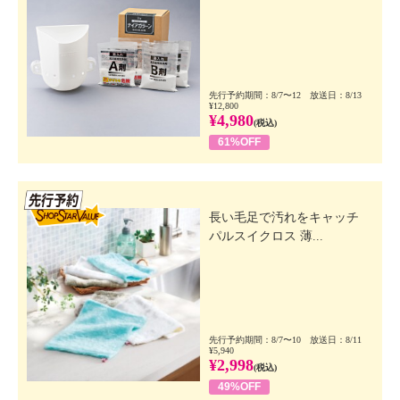
先行予約期間：8/7〜12 放送日：8/13
¥12,800
¥4,980
(税込)
61%OFF
先行SSV
長い毛足で汚れをキャッチ
パルスイクロス 薄...
先行予約期間：8/7〜10 放送日：8/11
¥5,940
¥2,998
(税込)
49%OFF