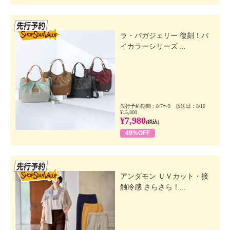
先行SSV
ラ・バガジェリー 復刻！バ
イカラーシリーズ ...
先行予約期間：8/7〜9 放送日：8/10
¥15,800
¥7,980
(税込)
49%OFF
先行SSV
アンダモン ＵＶカット・接
触冷感 さらさら！...