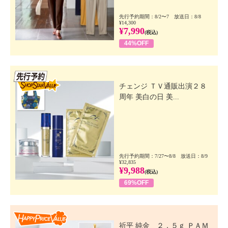
先行予約期間：8/2〜7 放送日：8/8
¥14,300
¥7,990
(税込)
44%OFF
先行SSV
チェンジ ＴＶ通販出演２８
周年 美白の日 美...
先行予約期間：7/27〜8/8 放送日：8/9
¥32,835
¥9,988
(税込)
69%OFF
Happy Price Value
祈平 純金 ２．５ｇ ＰＡＭ