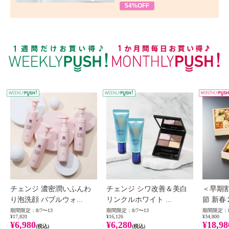
54%OFF
WEEKLY PUSH
W
チェンジ 濃密潤いふんわ
チェンジ シワ改善＆美白
＜早期
り泡洗顔 バブルウォ...
リンクルホワイト ...
節 新春
期間限定：8/7〜13
期間限定：8/7〜13
期間限定：8
¥17,820
¥16,126
¥34,800
¥6,980
¥6,280
¥18,98
(税込)
(税込)