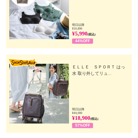
明日以降
¥10,890
¥5,990
(税込)
44%OFF
SHOP STAR VALUE
ＥＬＬＥ ＳＰＯＲＴ はっ
水 取り外してリュ...
明日以降
¥44,000
¥18,900
(税込)
57%OFF