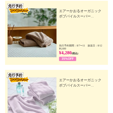
先行SSV
エアーかおるオーガニック
ボブパイルスーパー...
先行予約期間：8/7〜11 放送日：8/12
¥6,600
¥4,280
(税込)
35%OFF
先行SSV
エアーかおるオーガニック
ボブパイルスーパー...