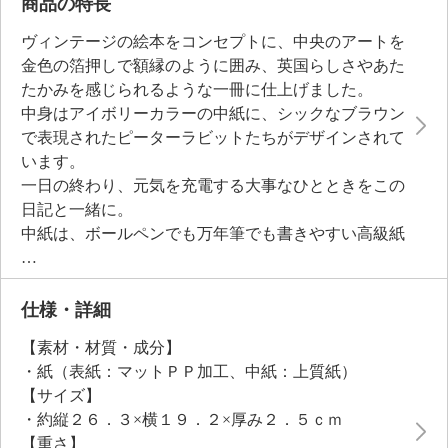
商品の特長
ヴィンテージの絵本をコンセプトに、中央のアートを
金色の箔押しで額縁のように囲み、英国らしさやあた
たかみを感じられるような一冊に仕上げました。
中身はアイボリーカラーの中紙に、シックなブラウン
で表現されたピーターラビットたちがデザインされて
います。
一日の終わり、元気を充電する大事なひとときをこの
日記と一緒に。
中紙は、ボールペンでも万年筆でも書きやすい高級紙
を採用しました。
仕様・詳細
【素材・材質・成分】
・紙（表紙：マットＰＰ加工、中紙：上質紙）
【サイズ】
・約縦２６．３×横１９．２×厚み２．５ｃｍ
【重さ】