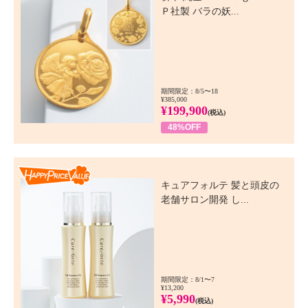
Ｐ社製 バラの妖...
期間限定：8/5〜18
¥385,000
¥199,900
(税込)
48%OFF
Happy Price Value
キュアフォルテ 髪と頭皮の
老舗サロン開発 し...
期間限定：8/1〜7
¥13,200
¥5,990
(税込)