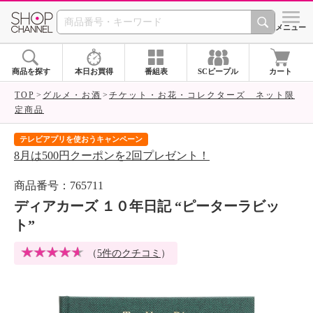
SHOP CHANNEL 
メニュー
商品を探す
本日お買得
番組表
SCピープル
カート
TOP
グルメ・お酒
チケット・お花・コレクターズ ネット限
定商品
届いて当たる！サプライズBOXキャンペー
回プレゼント！
ご購入金額相当のクーポンをプ
商品番号：765711
ディアカーズ １０年日記 “ピーターラビッ
ト”
（
5件のクチコミ
）