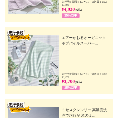
先行予約期間：8/7〜11 放送日：8/12
¥7,590
¥4,930
(税込)
35%OFF
先行SSV
エアーかおるオーガニック
ボブパイルスーパー...
先行予約期間：8/7〜11 放送日：8/12
¥5,720
¥3,700
(税込)
35%OFF
先行SSV
ミセスクレンリー 高濃度洗
浄で汚れが 滝のよ...