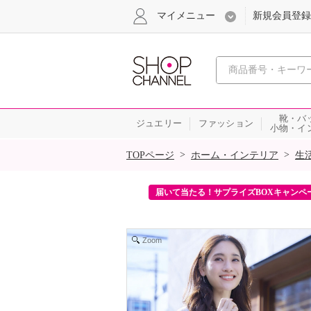
マイメニュー
新規会員登録
心おどる、瞬
靴・バ
ジュエリー
ファッション
小物・イ
SALE
>
>
TOPページ
ホーム・インテリア
生
ンを2回プレゼント！
届いて当たる！サプライズBOXキャンペ
Zoom