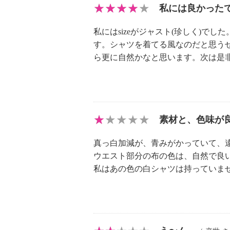
【素材】
私には良かった
・ウエスト部：ナイロン８５％、ポ
私にはsizeがジャスト(珍しく)
・ヒップ部：（ホワイト）ポリエス
す。シャツを着てる風なのだと思う
（シャツグレー）綿５５％
ら更に自然かなと思います。次は是
５％
（シャツブルー）ポリエス
【メンテナンス（絵表示ラベル）】
・洗濯機：可
・漂白処理：塩素系・酸素系漂白不
素材と、色味が
・タンブル乾燥：不可
真っ白加減が、青みがかっていて、
・自然乾燥：日陰の吊り干し
ウエスト部分の布の色は、自然で良
・アイロン仕上げ：可（中温）
私はあの色の白シャツは持っていま
・ドライクリーニング：石油系ドラ
・ウエットクリーニング：可
【原産国（地）】
・中国製