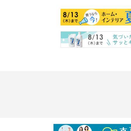
・タンブル乾燥：不可
・自然乾燥：日陰の吊り干し
・アイロン仕上げ：可（中温）
・ドライクリーニング：石油系ドラ
・ウエットクリーニング：可
【原産国（地）】
・中国製