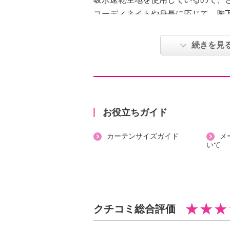
コーディネイトや身長に応じて、胸
レンジできます。
夏は汗取りに、冬は腹巻のように使
続きを見
活躍。
伸縮性もバツグンです。
なめらかな生地で肌触りも良く、口
で、口ゴムのあたりが気になる方に
お役立ちガイド
＜シャツタイプ＞
カーテンサイズガイド
メ
【詳細】
いて
・開きの場所：なし
・スカートシルエット：セミタイト
・裏地：なし
・裾スリット：約 右２１ｃｍ 左
クチコミ総合評価
・ポケット：なし
・ウエスト：伸縮性素材使用