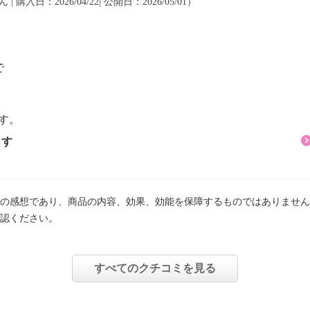
 | 購入日：2026/04/22| 公開日：2026/05/01）
で
２１ｃｍ
す。
ます
リウレタン１５％
０％、ポリウレタン１
の感想であり、商品の内容、効果、効能を保障するものではありません
認ください。
００％
すべてのクチコミを見る
可