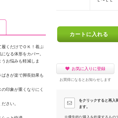
Ｌ〜ＬＬ
カートに入れる
て履くだけでＯＫ！着ぶ
気になる体形をカバー。
まうお悩みも軽減しま
お気に入りに登録
さばきが楽で脚長効果も
お買得になるとお知らせします
スの印象が重くなりにく
をクリックすると再入
ください。
ます。
※優先的な購入を約束するもの
さらっと快適。