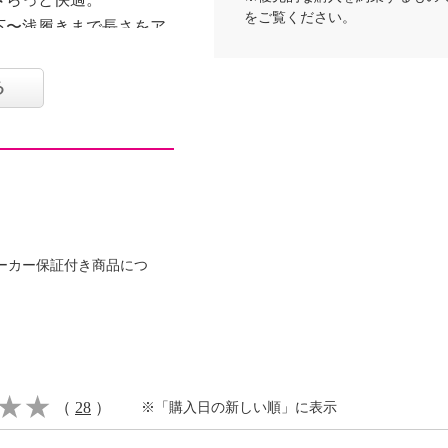
をご覧ください。
下〜浅履きまで長さをア
えるので、年間を通して
る
ゴムは入っていないの
もおすすめ。
ーカー保証付き商品につ
２１ｃｍ
（
28
）
※「購入日の新しい順」に表示