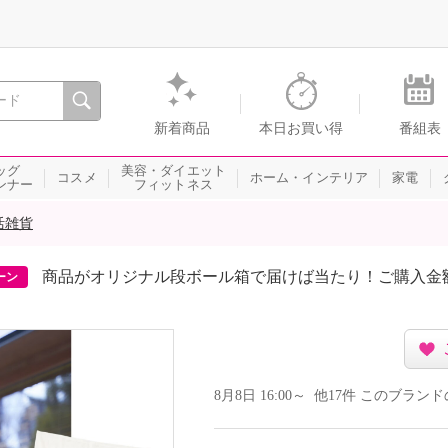
間を。通販・テレビショッピングのショップチャンネル
新着商品
本日お買い得
番組表
ッグ
美容・ダイエット
コスメ
ホーム・インテリア
家電
ンナー
フィットネス
活雑貨
商品がオリジナル段ボール箱で届けば当たり！ご購入金
ーン
8月8日 16:00～ 他17件 このブラ