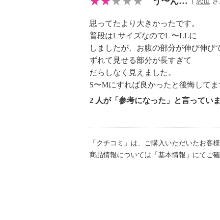
う〜ん…
（
恋世
さん
＜レースタイプ＞
思ってたより大きかったです。
【詳細】
普段はLサイズなのでL 〜LLに
・開きの場所：なし
しましたが、お腹の部分が伸び伸び
・スカートシルエット：セミタイト
ずれて見せる部分が長すぎて
・裏地：なし
だらしなく見えました。
・裾スリット：約 右２１ｃｍ 左
S〜Mにすれば良かったと後悔してま
・ポケット：なし
2 人が「参考になった」と言ってい
・ウエスト：伸縮性素材使用
【素材】
・ウエスト部：ナイロン８５％、ポ
・ヒップ部：（レース）ナイロン９
「クチコミ」は、ご購入いただいたお客様
商品情報については「基本情報」にてご確
０％
（布帛）ポリエステル１
【メンテナンス（絵表示ラベル）】
・洗濯機：可
・漂白処理：塩素系・酸素系漂白不