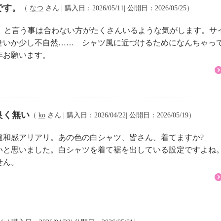
です。
（
なつ
さん | 購入日：2026/05/11| 公開日：2026/05/25）
リウレタン１５％
でした。と言う事は合わない方がたくさんいるような気がします。
テル５５％、綿４５％
せいか少し不自然…… シャツ風に近づけるためになんちゃっ
、ポリエステル４
非お願います。
テル１００％
可
良く無い
（
ko
さん | 購入日：2026/04/22| 公開日：2026/05/19）
違和感アリアリ。あの色の白シャツ、皆さん、着てますか?
いと思いました。白シャツを着て裾を出している設定ですよね
せん。
イクリーニング可