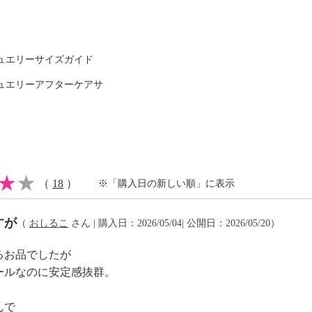
ン、人工皮革、
ュエリーサイズガイド
ュエリーアフターケアサ
（
18
）
※「購入日の新しい順」に表示
少の差異あり）
すが
（
おしるこ
さん | 購入日：2026/05/04| 公開日：2026/05/20）
るお品でしたが
ールなのに安定感抜群。
目的外の使用はしない
る
んで