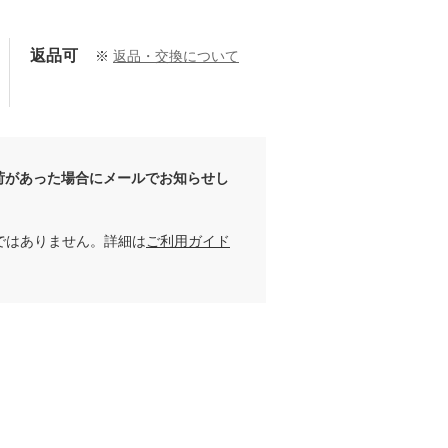
返品可
※
返品・交換について
ささまま
Abo
156cm
167cm
荷があった場合にメールでお知らせし
ではありません。詳細は
ご利用ガイド