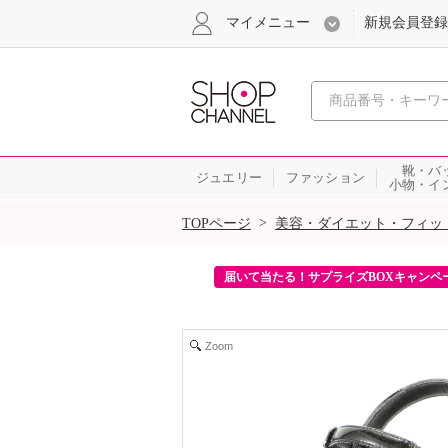
マイメニュー
新規会員登録
心おどる、瞬
靴・バ
ジュエリー
ファッション
小物・イ
SALE
>
TOPページ
美容・ダイエット・フィッ
ンを2回プレゼント！
届いて当たる！サプライズBOXキャンペ
Zoom