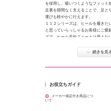
を採用し、吸いつくようなフィット
足裏を隙間なく支えることで、足と
運びも軽やかに行えます。
１１２シリーズは、ヒールを履きた
と思っていらっしゃるお客様にご愛
ズで、ヒール高約７ｃｍとは思えな
きにくく、安定感に優れたサンダル
甲のラインをＶ字にすることで、足
続きを見
せてくれるデザインにもこだわりま
【詳細】
・トゥ：オープン（ラウンド）
・ヒール：ウェッジ
お役立ちガイド
・ストラップ：あり
メーカー保証付き商品につ
・面ファスナー：あり
いて
【素材】
・外側：合成皮革