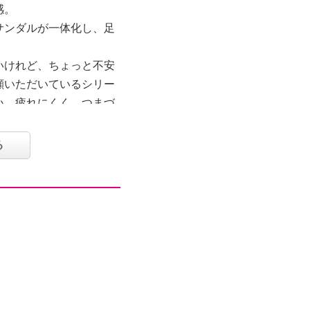
感。
サンダルが一体化し、足
いけれど、ちょっと不安
顧いただいているシリー
い、疲れにくく、つまづ
です。
全体のラインを美しくみ
る
した。