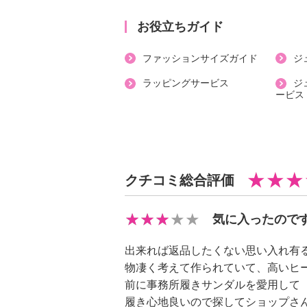
・内側：ポリエステル、ポリウレタ
お役立ちガイド
・アウトソール：合成底、ＥＶＡ
【サイズ（ワイズ）】
ファッションサイズガイド
ジ
・Ｅ〜４Ｅ
ラッピングサービス
ジ
【サイズ（その他）】
ービス
・ヒールの高さ：約７ｃｍ
・前側着地点厚み：約３．５ｃｍ
・高低差：約３．５ｃｍ
【重さ】
クチコミ総合評価
・片足約２８５ｇ（サイズにより多
【メンテナンス】
気に入ったので
※詳細は取扱説明書参照
【使用上の注意】
出来れば返品したくない思い入れ有
※詳細は取扱説明書参照
物凄く考えて作られていて、高いヒ
・本品は治療用ではないので、使用
前に事務所履きサンダルを愛用して
・次の方は医師に相談の上、使用す
履き心地良いので探してショップさ