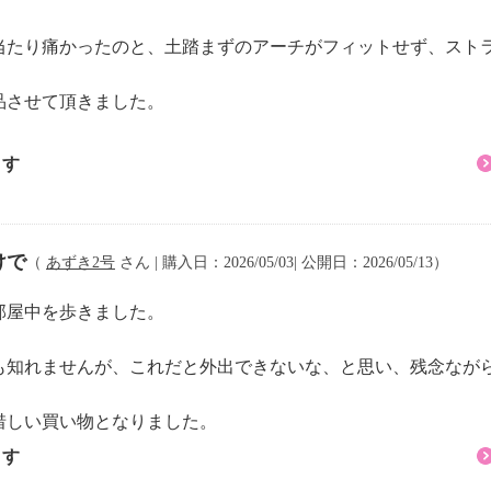
を起こされ、痛みを感
当たり痛かったのと、土踏まずのアーチがフィットせず、スト
の方
の腰に障害をお持ちの
品させて頂きました。
の、湿疹等の異常があ
ます
けで
（
あずき2号
さん | 購入日：2026/05/03| 公開日：2026/05/13）
部屋中を歩きました。
も知れませんが、これだと外出できないな、と思い、残念なが
惜しい買い物となりました。
ｍ
ます