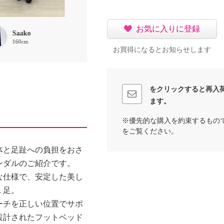
お気に入りに登録
Saako
Lucia
クッキー
160cm
153cm
157cm
お買得になるとお知らせします
をクリックすると再入
ます。
※優先的な購入を約束するもの
をご覧ください。
体と足趾への負担をおさ
ンダルのご紹介です。
な仕様で、安定した美し
１足。
ーチを正しい位置でサポ
設計されたフットベッド