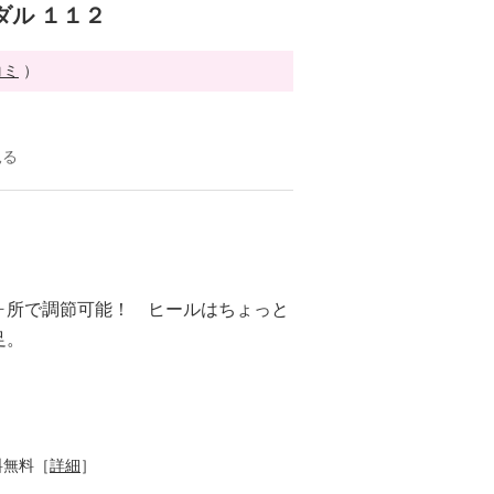
ダル １１２
コミ
）
見る
ヶ所で調節可能！ ヒールはちょっと
足。
料無料［
詳細
］