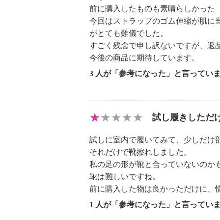
・血行障害や糖尿病等から神経障害
前に購入したものも素晴らしかった
じにくくなっている方
今回はストラップのゴム伸縮が肌に
・足に障害をお持ちの方や治療中
がとても難儀でした。
・腰椎椎間板ヘルニア、慢性腰痛等
すごく残念で申し訳ないですが、返
方や治療中の方
今後の商品に期待しています。
・製品が触れる部分に、傷、腫れも
3 人が「参考になった」と言ってい
る方
【その他】
【同梱書類】
試し履きしただ
・取扱説明書
【原産国（地）】
試しに室内で履いてみて、少しだけ
・中国製
それだけで靴擦れしました。
私の足の形が靴と合っていないのか
【目安サイズ】
靴は難しいですね。
前に購入した物は良かっただけに、
表記：Ｓ
対応サイズ：２２ｃｍ〜２２．５ｃ
1 人が「参考になった」と言ってい