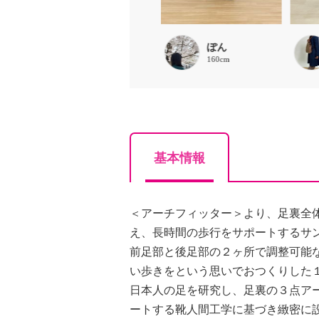
aoi
ぽん
162cm
160cm
基本情報
＜アーチフィッター＞より、足裏全
え、長時間の歩行をサポートするサ
前足部と後足部の２ヶ所で調整可能
い歩きをという思いでおつくりした
日本人の足を研究し、足裏の３点ア
ートする靴人間工学に基づき緻密に