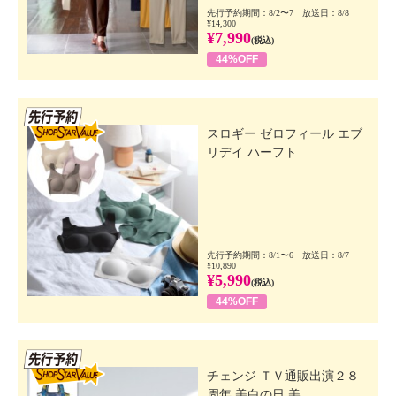
先行予約期間：8/2〜7 放送日：8/8
¥14,300
¥7,990
(税込)
44%OFF
先行SSV
スロギー ゼロフィール エブ
リデイ ハーフト...
先行予約期間：8/1〜6 放送日：8/7
¥10,890
¥5,990
(税込)
44%OFF
先行SSV
チェンジ ＴＶ通販出演２８
周年 美白の日 美...