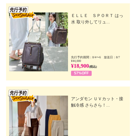
先行SSV
ＥＬＬＥ ＳＰＯＲＴ はっ
水 取り外してリュ...
先行予約期間：8/4〜6 放送日：8/7
¥44,000
¥18,900
(税込)
57%OFF
先行SSV
アンダモン ＵＶカット・接
触冷感 さらさら！...