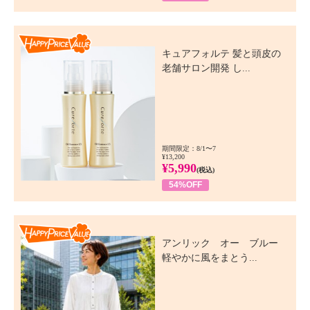
Happy Price Value
キュアフォルテ 髪と頭皮の
老舗サロン開発 し...
期間限定：8/1〜7
¥13,200
¥5,990
(税込)
54%OFF
Happy Price Value
アンリック オー ブルー
軽やかに風をまとう...