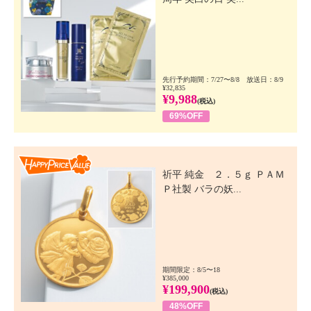
先行予約期間：7/27〜8/8 放送日：8/9
¥32,835
¥9,988
(税込)
69%OFF
Happy Price Value
祈平 純金 ２．５ｇ ＰＡＭ
Ｐ社製 バラの妖...
期間限定：8/5〜18
¥385,000
¥199,900
(税込)
48%OFF