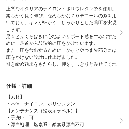
上質なイタリアのナイロン・ポリウレタン糸を使用。
柔らかく良く伸び、なめらかな７０デニールの糸を用
いており、キメが細かく、しっかりとした着圧を実現
します。
足首とふくらはぎに心地よいサポート感を生み出すた
めに、足首から段階的に圧をかけています。
また、圧を放出するために、かかとやつま先部分には
圧をかけない設計に仕上げました。
引き締め効果をもたらし、脚をすっきりとみせてくれ
そう（着圧値は、足首２４ｈＰａ、ふくらはぎ１５ｈ
Ｐａ）。
足首にシワが起きにくいよう、微差にこだわって設計
仕様・詳細
しています。
【素材】
普段ばきしやすい透明感のある仕上がりです。
・本体：ナイロン、ポリウレタン
【メンテナンス（絵表示ラベル）】
・手洗い：可
・漂白処理：塩素系・酸素系漂白不可