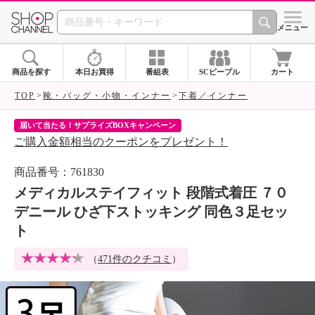
SHOP CHANNEL 
メニュー
商品を探す
本日お買得
番組表
SCピープル
カート
TOP
靴・バッグ・小物・インナー
下着／インナー
届いて当たる！サプライズBOXキャンペーン
ク
ご購入金額相当のクーポンをプレゼント！
ク
商品番号：761830
メディカルステイフィット 段階式着圧 ７０
デニール ひざ下ストッキング 同色３足セッ
ト
（
471件のクチコミ
）