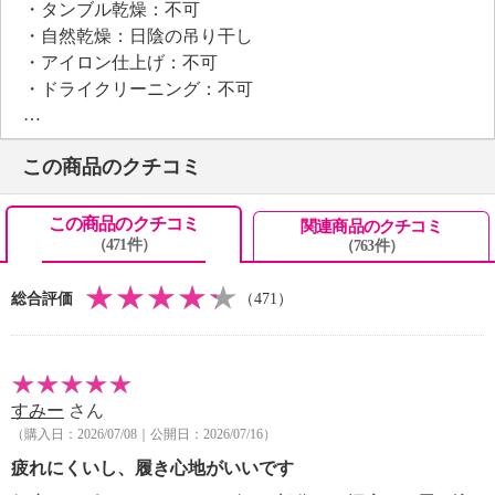
・タンブル乾燥：不可
・自然乾燥：日陰の吊り干し
・アイロン仕上げ：不可
・ドライクリーニング：不可
・ウエットクリーニング：不可
【メンテナンス（ケアラベル）】
この商品のクチコミ
・摩擦による色落ち、色移り注意
・中性洗剤使用
【個体差あり】
この商品のクチコミ
関連商品のクチコミ
（471件）
（763件）
・個体差あり
【その他】
総合評価
（471）
【対応サイズ】
・２２−２５ｃｍ
【原産国（地）】
・イタリア製
すみー
さん
（購入日：2026/07/08｜公開日：2026/07/16）
疲れにくいし、履き心地がいいです