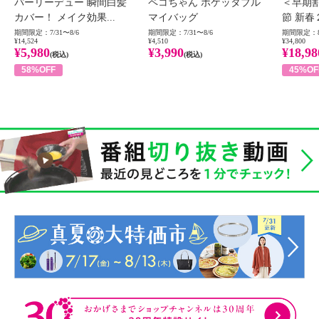
パーリーデュー 瞬間白髪
ペコちゃん ポケッタブル
＜早期
カバー！ メイク効果...
マイバッグ
節 新春
期間限定：7/31〜8/6
期間限定：7/31〜8/6
期間限定：8
¥14,524
¥4,510
¥34,800
¥5,980
¥3,990
¥18,98
(税込)
(税込)
58%OFF
45%OF