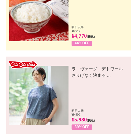
明日以降
¥8,640
¥4,770
(税込)
44%OFF
GO! GO! VALUE
ラ ヴァーグ デトワール
さりげなく決まる ...
明日以降
¥9,900
¥5,980
(税込)
39%OFF