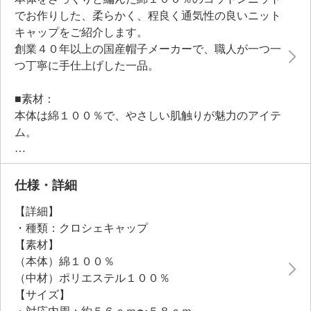
でお作りした、柔らかく、程良く通気性の良いニット
キャップをご紹介します。
創業４０年以上の国産帽子メーカーで、職人が一つ一
つ丁寧に手仕上げした一品。
■素材：
本体は綿１００％で、やさしい肌触りが魅力のアイテ
ム。
素材の特性上、静電気が起きにくいのもポイントで
す。
帽子の縁にぐるっと中わたが入っているので、お顔に
仕様・詳細
密着しにくく、自然なフォルムを作ってくれます。
【詳細】
肌当たりが柔らかで、お顔に跡が付きにくい仕様。
・種類：クロシェキャップ
■使い勝手の良い仕様：
【素材】
全体を柔らかな素材でお作りしているので、コンパク
（本体）綿１００％
トに折りたたんで持ち運びができます。
（中材）ポリエステル１００％
急な宅配便や、朝のゴミ出しの際に、目深に被って眉
【サイズ】
毛を隠してすっぴん隠しのようにしてもお使いいただ