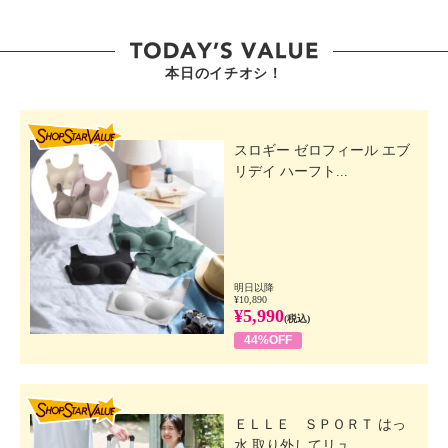
本日のイチオシ！
SHOP STAR VALUE
スロギー ゼロフィール エブ
リデイ ハーフト...
明日以降
¥10,890
¥5,990
(税込)
44%OFF
SHOP STAR VALUE
ＥＬＬＥ ＳＰＯＲＴ はっ
水 取り外してリュ...