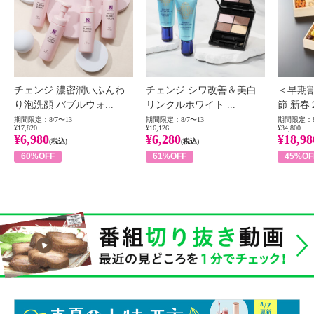
チェンジ 濃密潤いふんわ
チェンジ シワ改善＆美白
＜早期
り泡洗顔 バブルウォ...
リンクルホワイト ...
節 新春
期間限定：8/7〜13
期間限定：8/7〜13
期間限定：8
¥17,820
¥16,126
¥34,800
¥6,980
¥6,280
¥18,98
(税込)
(税込)
60%OFF
61%OFF
45%OF