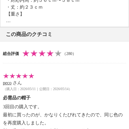
・対応内周：約５６ｃｍ〜５８ｃｍ
けます。
・丈：約２３ｃｍ
手洗いができます。
【重さ】
・約５０ｇ
【メンテナンス（絵表示ラベル）】
この商品のクチコミ
・手洗い：可
・漂白処理：酸素系漂白可（塩素系漂白は不可）
・タンブル乾燥：不可
総合評価
（280）
・自然乾燥：日陰の吊り干し
・アイロン仕上げ：不可
・ドライクリーニング：石油系ドライクリーニング可
・ウエットクリーニング：可
peco
さん
【メンテナンス（ケアラベル）】
（購入日：2026/05/11｜公開日：2026/05/14）
・引っかけ注意
・摩擦により毛玉が生じるおそれあり
必需品の帽子
・毛玉はハサミ等で取り除く
3回目の購入です。
・洗濯による収縮の恐れあり
最初に買ったのが、かなりくたびれてきたので、同じ色の
・形を整えて陰干しする
を再度購入しました。
・洗濯機の手洗いモードの使用は避ける