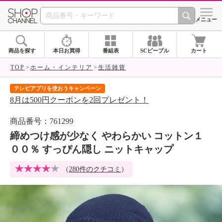
SHOP CHANNEL 
メニュー
商品を探す
本日お買得
番組表
SCピープル
カート
TOP
ホーム・インテリア
生活雑貨
テレビアプリを使おうキャンペーン
届
8月は500円クーポンを2回プレゼント！
ご
商品番号：761299
締めつけ感が少なく やわらかい コットン１
００％ すっぴん隠し ニットキャップ
（
280件のクチコミ
）