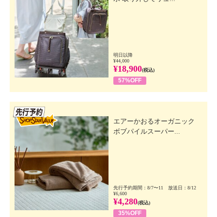
明日以降
¥44,000
¥18,900
(税込)
57%OFF
先行SSV
エアーかおるオーガニック
ボブパイルスーパー...
先行予約期間：8/7〜11 放送日：8/12
¥6,600
¥4,280
(税込)
35%OFF