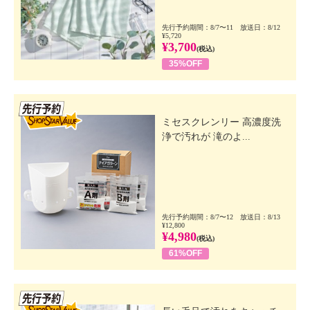
先行予約期間：8/7〜11 放送日：8/12
¥5,720
¥3,700
(税込)
35%OFF
先行SSV
ミセスクレンリー 高濃度洗
浄で汚れが 滝のよ...
先行予約期間：8/7〜12 放送日：8/13
¥12,800
¥4,980
(税込)
61%OFF
先行SSV