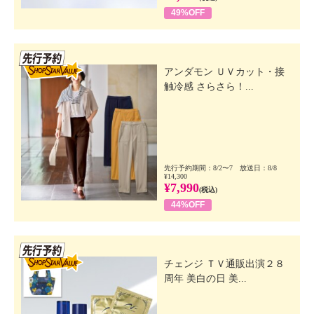
49%OFF
先行SSV
アンダモン ＵＶカット・接
触冷感 さらさら！...
先行予約期間：8/2〜7 放送日：8/8
¥14,300
¥7,990
(税込)
44%OFF
先行SSV
チェンジ ＴＶ通販出演２８
周年 美白の日 美...