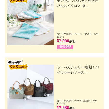
長い毛足で汚れをキャッチ
パルスイクロス 薄...
先行予約期間：8/7〜10 放送日：8/11
¥5,940
¥2,998
(税込)
49%OFF
先行SSV
ラ・バガジェリー 復刻！バ
イカラーシリーズ ...
先行予約期間：8/7〜9 放送日：8/10
¥15,800
¥7,980
(税込)