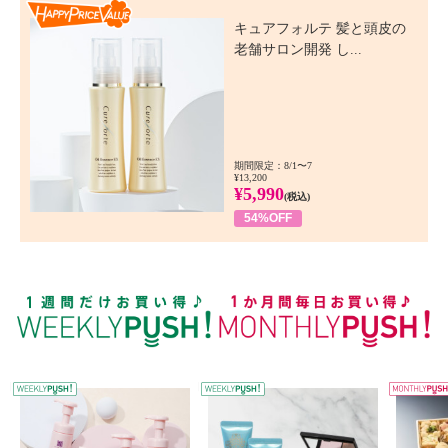
Happy Price Value
キュアフォルテ 髪と頭皮の
老舗サロン開発 し...
期間限定：8/1〜7
¥13,200
¥5,990
(税込)
54%OFF
WEEKLY PUSH
W