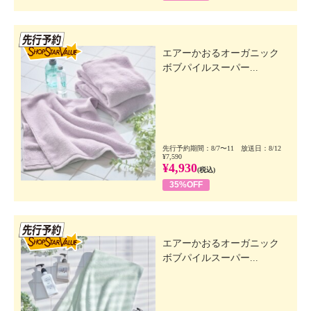
先行SSV
エアーかおるオーガニック
ボブパイルスーパー...
先行予約期間：8/7〜11 放送日：8/12
¥7,590
¥4,930
(税込)
35%OFF
先行SSV
エアーかおるオーガニック
ボブパイルスーパー...