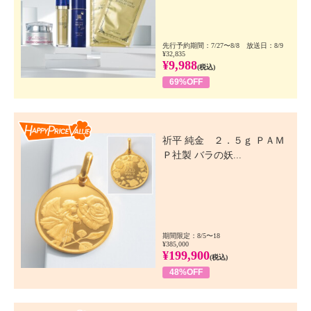
先行予約期間：7/27〜8/8 放送日：8/9
¥32,835
¥9,988
(税込)
69%OFF
Happy Price Value
祈平 純金 ２．５ｇ ＰＡＭ
Ｐ社製 バラの妖...
期間限定：8/5〜18
¥385,000
¥199,900
(税込)
48%OFF