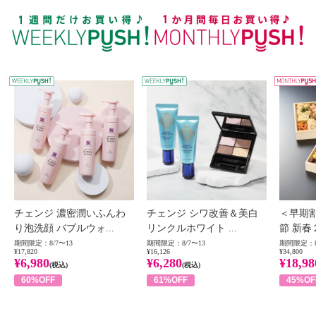
WEEKLY PUSH
W
チェンジ 濃密潤いふんわ
チェンジ シワ改善＆美白
＜早期
り泡洗顔 バブルウォ...
リンクルホワイト ...
節 新春
期間限定：8/7〜13
期間限定：8/7〜13
期間限定：8
¥17,820
¥16,126
¥34,800
¥6,980
¥6,280
¥18,98
(税込)
(税込)
60%OFF
61%OFF
45%OF