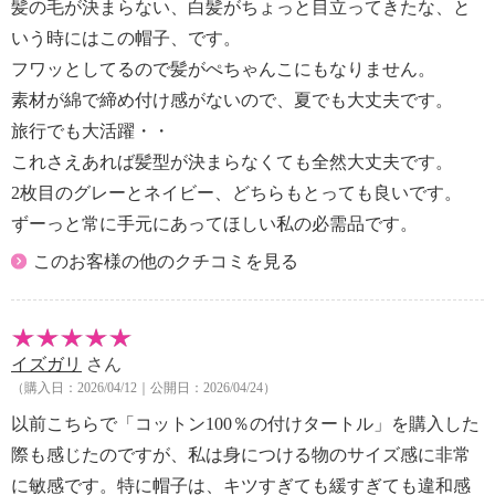
髪の毛が決まらない、白髪がちょっと目立ってきたな、と
【使用上の注意】
・火気に近づけない
いう時にはこの帽子、です。
【個体差あり】
フワッとしてるので髪がぺちゃんこにもなりません。
・商品の特性上、色の出方が異なる
素材が綿で締め付け感がないので、夏でも大丈夫です。
【原産国（地）】
旅行でも大活躍・・
・日本製
これさえあれば髪型が決まらなくても全然大丈夫です。
2枚目のグレーとネイビー、どちらもとっても良いです。
※「中材」は、一部「中わた」と記載しています
ずーっと常に手元にあってほしい私の必需品です。
このお客様の他のクチコミを見る
イズガリ
さん
（購入日：2026/04/12｜公開日：2026/04/24）
以前こちらで「コットン100％の付けタートル」を購入した
際も感じたのですが、私は身につける物のサイズ感に非常
に敏感です。特に帽子は、キツすぎても緩すぎても違和感