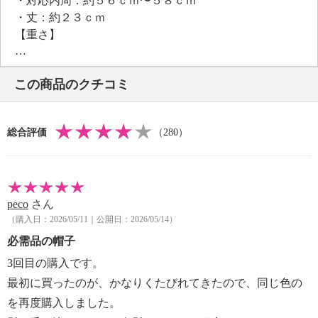
・対応内周：約５６ｃｍ〜５８ｃｍ
けます。
・丈：約２３ｃｍ
手洗いができます。
【重さ】
・約５０ｇ
【メンテナンス（絵表示ラベル）】
この商品のクチコミ
・手洗い：可
・漂白処理：酸素系漂白可（塩素系漂白は不可）
・タンブル乾燥：不可
総合評価
（280）
・自然乾燥：日陰の吊り干し
・アイロン仕上げ：不可
・ドライクリーニング：石油系ドライクリーニング可
・ウエットクリーニング：可
peco
さん
【メンテナンス（ケアラベル）】
（購入日：2026/05/11｜公開日：2026/05/14）
・引っかけ注意
・摩擦により毛玉が生じるおそれあり
必需品の帽子
・毛玉はハサミ等で取り除く
3回目の購入です。
・洗濯による収縮の恐れあり
最初に買ったのが、かなりくたびれてきたので、同じ色の
・形を整えて陰干しする
を再度購入しました。
・洗濯機の手洗いモードの使用は避ける