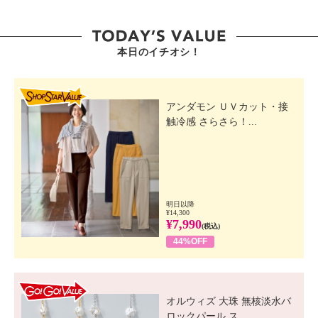
本日のイチオシ！
SHOP STAR VALUE
アンダモン ＵＶカット・接
触冷感 さらさら！...
明日以降
¥14,300
¥7,990
(税込)
44%OFF
GO! GO! VALUE
オルウィズ 大珠 無核淡水バ
ロックパール ス...