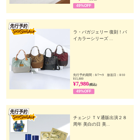
49%OFF
先行SSV
ラ・バガジェリー 復刻！バ
イカラーシリーズ ...
先行予約期間：8/7〜9 放送日：8/10
¥15,800
¥7,980
(税込)
49%OFF
先行SSV
チェンジ ＴＶ通販出演２８
周年 美白の日 美...