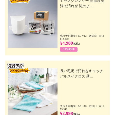
ミセスクレンリー 高濃度洗
浄で汚れが 滝のよ...
先行予約期間：8/7〜12 放送日：8/13
¥12,800
¥4,980
(税込)
61%OFF
先行SSV
長い毛足で汚れをキャッチ
パルスイクロス 薄...
先行予約期間：8/7〜10 放送日：8/11
¥5,940
¥2,998
(税込)