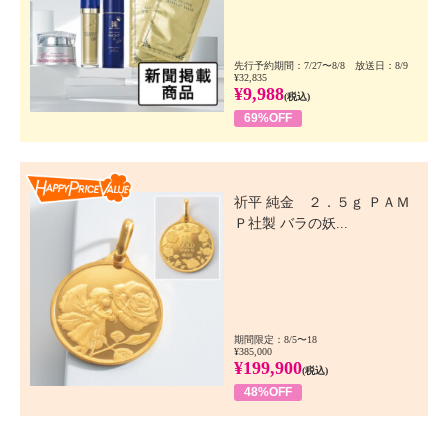
先行予約期間：7/27〜8/8 放送日：8/9
¥32,835
¥9,988
(税込)
69%OFF
Happy Price Value
祈平 純金 ２．５ｇ ＰＡＭ
Ｐ社製 バラの妖...
期間限定：8/5〜18
¥385,000
¥199,900
(税込)
48%OFF