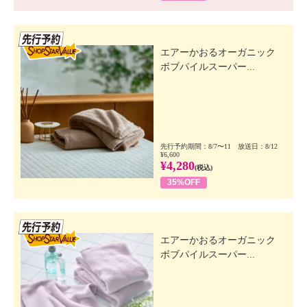
先行SSV
エアーかおるオーガニック
ボブパイルスーパー...
先行予約期間：8/7〜11 放送日：8/12
¥6,600
¥4,280
(税込)
35%OFF
先行SSV
エアーかおるオーガニック
ボブパイルスーパー...