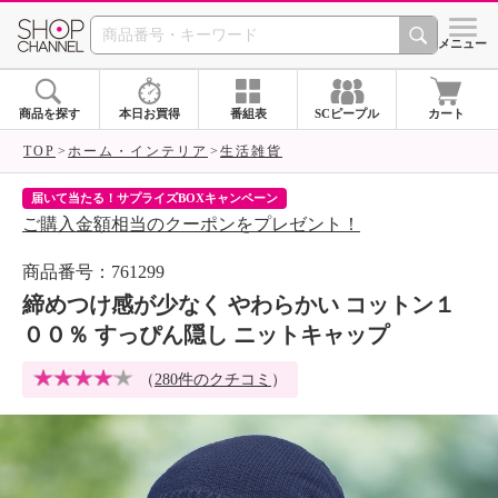
SHOP CHANNEL 
メニュー
商品を探す
本日お買得
番組表
SCピープル
カート
TOP
ホーム・インテリア
生活雑貨
届いて当たる！サプライズBOXキャンペーン
ク
ご購入金額相当のクーポンをプレゼント！
ク
商品番号：761299
締めつけ感が少なく やわらかい コットン１
００％ すっぴん隠し ニットキャップ
（
280件のクチコミ
）