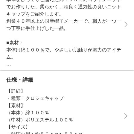
でお作りした、柔らかく、程良く通気性の良いニット
キャップをご紹介します。
創業４０年以上の国産帽子メーカーで、職人が一つ一
つ丁寧に手仕上げした一品。
■素材：
本体は綿１００％で、やさしい肌触りが魅力のアイテ
ム。
素材の特性上、静電気が起きにくいのもポイントで
す。
帽子の縁にぐるっと中わたが入っているので、お顔に
仕様・詳細
密着しにくく、自然なフォルムを作ってくれます。
【詳細】
肌当たりが柔らかで、お顔に跡が付きにくい仕様。
・種類：クロシェキャップ
■使い勝手の良い仕様：
【素材】
全体を柔らかな素材でお作りしているので、コンパク
（本体）綿１００％
トに折りたたんで持ち運びができます。
（中材）ポリエステル１００％
急な宅配便や、朝のゴミ出しの際に、目深に被って眉
【サイズ】
毛を隠してすっぴん隠しのようにしてもお使いいただ