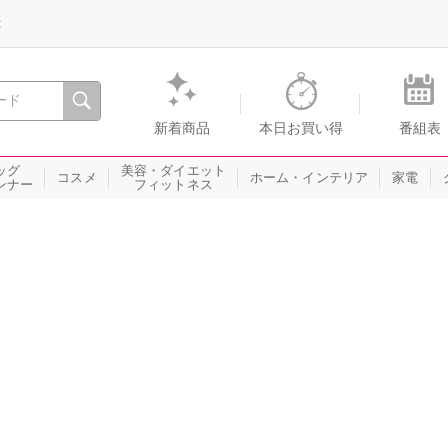
録
、瞬間を。通販・テレビショッピングのショップチャンネル
新着商品
本日お買い得
番組表
ッグ
美容・ダイエット
コスメ
ホーム・インテリア
家電
ンナー
フィットネス