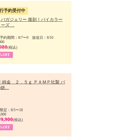
行予約受付中
・バガジェリー 復刻！バイカラー
ーズ ...
予約期間：8/7〜9 放送日：8/10
800
980
(税込)
9%OFF
 純金 ２．５ｇ ＰＡＭＰ社製 バ
妖...
限定：8/5〜18
,000
99,900
(税込)
8%OFF