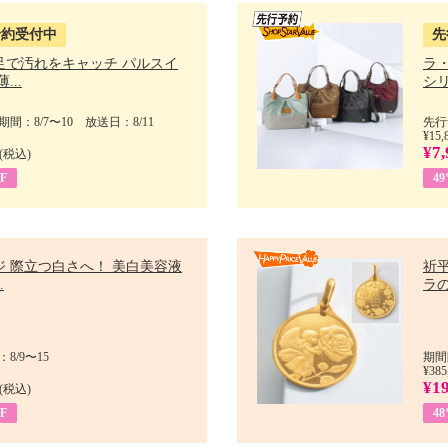
予約受付中
先
足で汚れをキャッチ パルスイ
ラ
...
シリ
間：8/7〜10 放送日：8/11
先行
¥15,
¥7,
(税込)
F
4
ジ 際立つ白さへ！ 美白美容液
祈平
.
ラの
8/9〜15
期間
¥385
¥1
(税込)
F
4