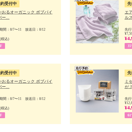
予約受付中
先
かおるオーガニック ボブパイ
エ
ー...
ルス
間：8/7〜11 放送日：8/12
先行
¥7,5
¥4,
(税込)
F
3
予約受付中
先
かおるオーガニック ボブパイ
ミ
ー...
が 
間：8/7〜11 放送日：8/12
先行
¥12,
¥4,
(税込)
F
6