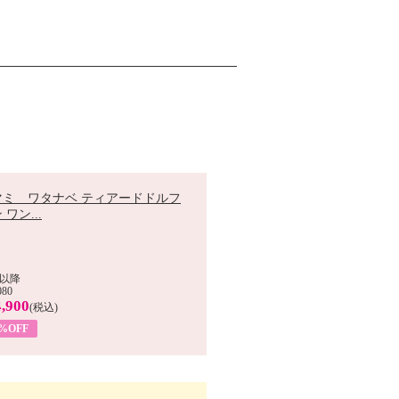
マミ ワタナベ ティアードドルフ
 ワン...
以降
080
,900
(税込)
0%OFF