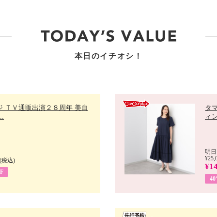
本日のイチオシ！
ジ ＴＶ通販出演２８周年 美白
タ
.
ィン
明日
¥25,
(税込)
¥14
F
4