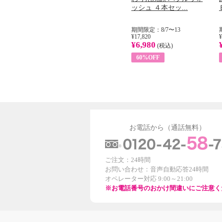
...
イル （ノンフィ...
ッシュ ４本セッ...
31
期間限定：8/1〜31
期間限定：8/7〜13
¥22,400
¥17,820
¥
¥8,200
¥6,980
)
(税込)
(税込)
63%OFF
60%OFF
お電話から（通話無料）
ご注文：24時間
お問い合わせ：音声自動応答24時間
オペレーター対応 9:00～21:00
※お電話番号のおかけ間違いにご注意く