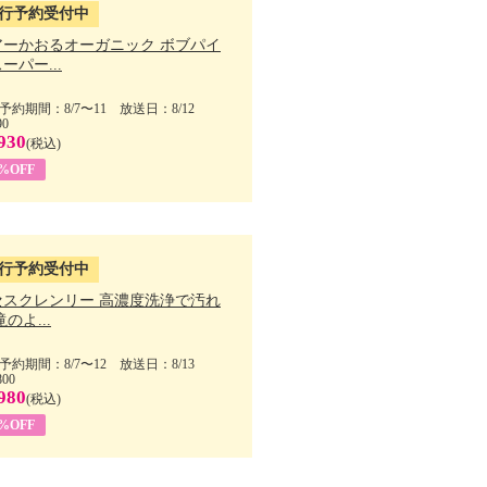
行予約受付中
アーかおるオーガニック ボブパイ
ーパー...
予約期間：8/7〜11 放送日：8/12
90
930
(税込)
5%OFF
行予約受付中
セスクレンリー 高濃度洗浄で汚れ
滝のよ...
予約期間：8/7〜12 放送日：8/13
800
980
(税込)
1%OFF