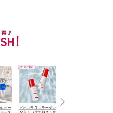
ル オー
ビオコラ 生コラーゲン
オリタリア社 エキスト
チ
Next
グペース
配合！ （非加熱２５度
ラバージン オリーブオ
わ