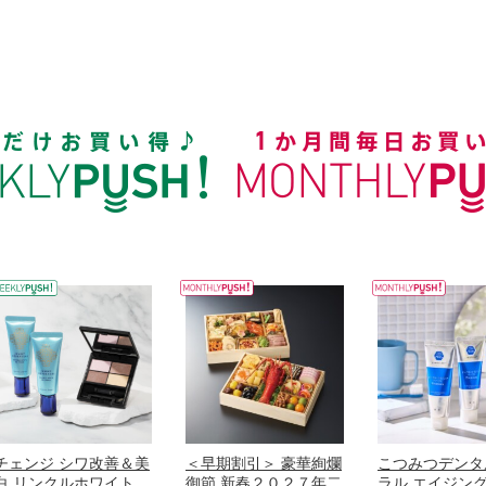
チェンジ シワ改善＆美
＜早期割引＞ 豪華絢爛
こつみつデンタ
白 リンクルホワイト
御節 新春２０２７年二
ラル エイジン