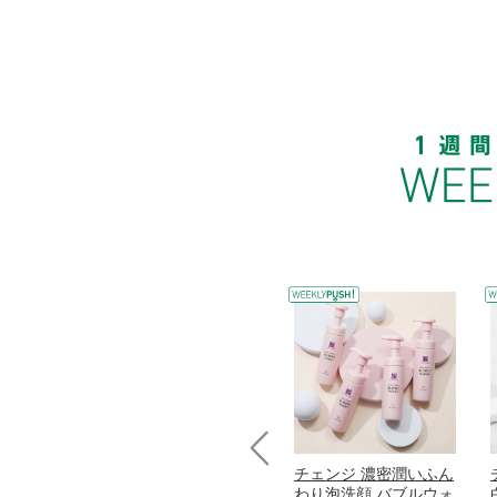
コラーゲン
オリタリア社 エキスト
チェンジ 濃密潤いふん
Prev
加熱２５度
ラバージン オリーブオ
わり泡洗顔 バブルウォ