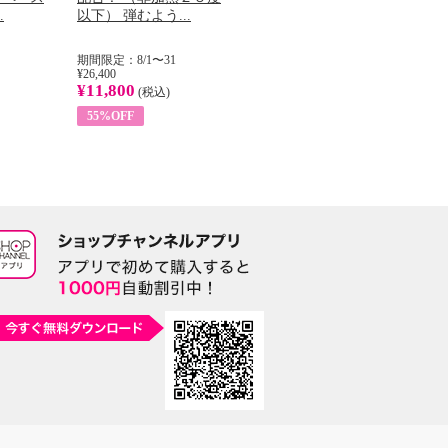
.
以下） 弾むよう...
イル （ノンフィ...
ッ
期間限定：8/1〜31
期間限定：8/1〜31
期
¥26,400
¥22,400
¥17
¥11,800
¥8,200
¥6
(税込)
(税込)
55%OFF
63%OFF