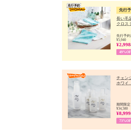
先行
長い毛
クロス 薄
先行予約期
¥5,940
¥2,998
49%OF
チェン
ホワイ..
期間限定：
¥34,580
¥8,999
73%OF