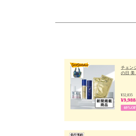
チェン
の日 美..
¥32,835
¥9,988
69%OF