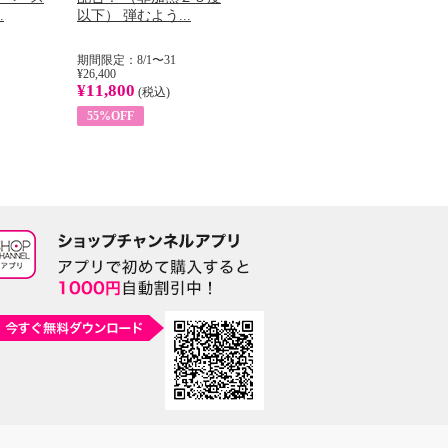
.
以下） 弾むよう...
イル （ノンフィ...
ッ
期間限定：8/1〜31
期間限定：8/1〜31
期
¥26,400
¥22,400
¥17
¥11,800
¥8,200
¥6
(税込)
(税込)
55%OFF
63%OFF