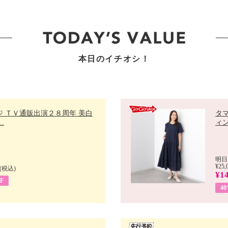
本日のイチオシ！
ジ ＴＶ通販出演２８周年 美白
タ
.
ィン
明日
¥25,
(税込)
¥14
F
4