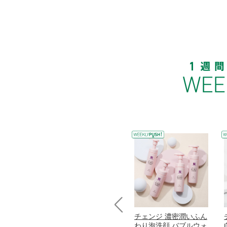
コラーゲン
オリタリア社 エキスト
チェンジ 濃密潤いふん
Prev
加熱２５度
ラバージン オリーブオ
わり泡洗顔 バブルウォ