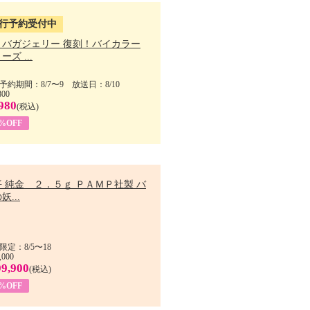
行予約受付中
・バガジェリー 復刻！バイカラー
ーズ ...
予約期間：8/7〜9 放送日：8/10
800
980
(税込)
9%OFF
 純金 ２．５ｇ ＰＡＭＰ社製 バ
妖...
限定：8/5〜18
,000
99,900
(税込)
8%OFF