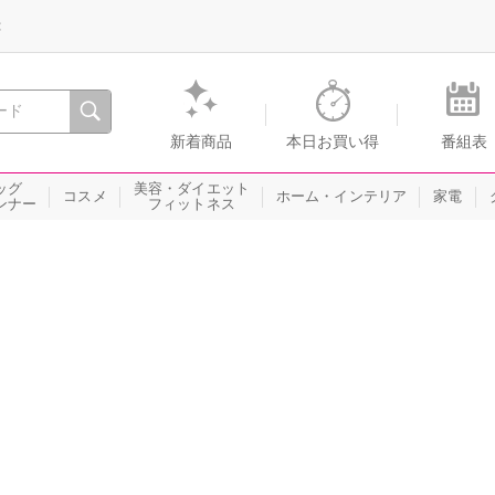
録
、瞬間を。通販・テレビショッピングのショップチャンネル
新着商品
本日お買い得
番組表
ッグ
美容・ダイエット
コスメ
ホーム・インテリア
家電
ンナー
フィットネス