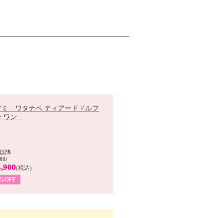
マミ ワタナベ ティアードドルフ
 ワン...
以降
080
,900
(税込)
0%OFF