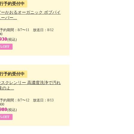
行予約受付中
アーかおるオーガニック ボブパイ
ーパー...
予約期間：8/7〜11 放送日：8/12
90
930
(税込)
5%OFF
行予約受付中
セスクレンリー 高濃度洗浄で汚れ
滝のよ...
予約期間：8/7〜12 放送日：8/13
800
980
(税込)
1%OFF