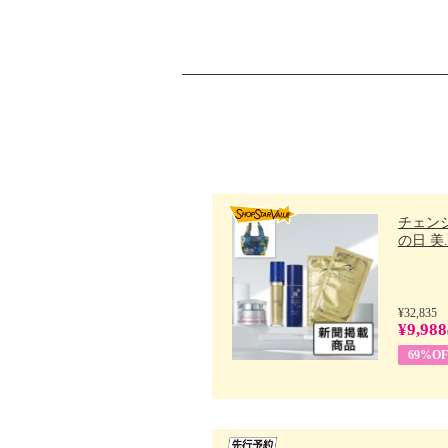
チェン
の日 美..
¥32,835
¥9,988
69%OF