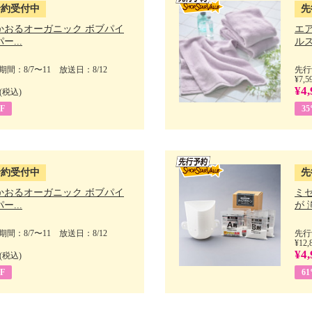
予約受付中
先
かおるオーガニック ボブパイ
エ
ー...
ルス
間：8/7〜11 放送日：8/12
先行
¥7,5
¥4,
(税込)
F
3
予約受付中
先
かおるオーガニック ボブパイ
ミ
ー...
が 
間：8/7〜11 放送日：8/12
先行
¥12,
¥4,
(税込)
F
6