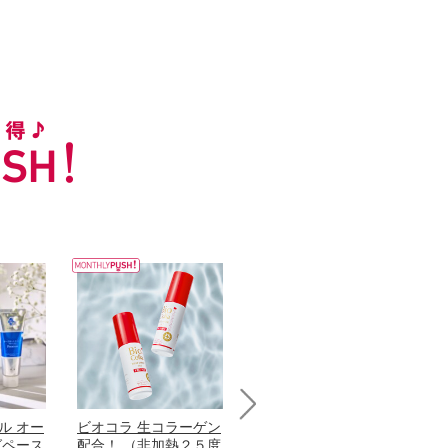
ル オー
ビオコラ 生コラーゲン
オリタリア社 エキスト
チ
Next
グペース
配合！ （非加熱２５度
ラバージン オリーブオ
わ