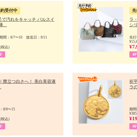
予約受付中
先
足で汚れをキャッチ パルスイ
ラ
...
シリ
間：8/7〜10 放送日：8/11
先行
¥15,
¥7,
(税込)
F
4
ジ 際立つ白さへ！ 美白美容液
祈平
.
ラの
8/9〜15
期間
¥385
¥1
(税込)
F
4