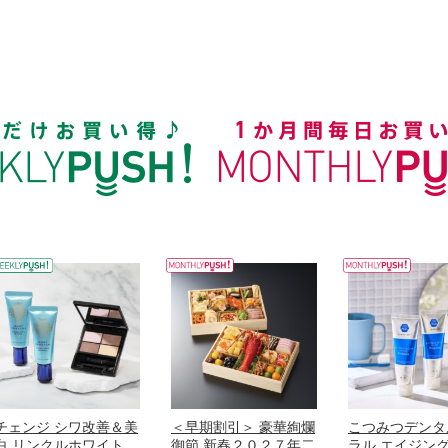
チェンジ シワ改善＆美
＜早期割引＞ 豪華絢爛
こつみつデンタ
白 リンクルホワイト
御節 新春２０２７年二
ラル エイジン