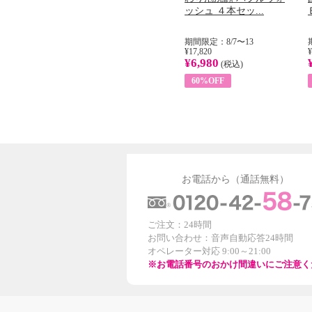
...
イル （ノンフィ...
ッシュ ４本セッ...
31
期間限定：8/1〜31
期間限定：8/7〜13
¥22,400
¥17,820
¥
¥8,200
¥6,980
)
(税込)
(税込)
63%OFF
60%OFF
お電話から（通話無料）
ご注文：24時間
お問い合わせ：音声自動応答24時間
オペレーター対応 9:00～21:00
※お電話番号のおかけ間違いにご注意く