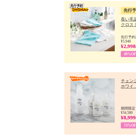
先行
長い毛
クロス 薄
先行予約期
¥5,940
¥2,998
49%OF
チェン
ホワイ..
期間限定：
¥34,580
¥8,999
73%OF