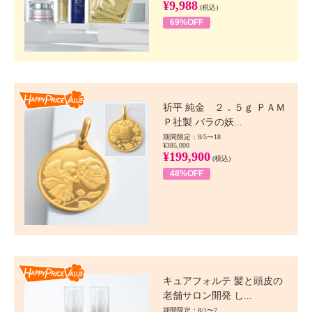
¥9,988
(税込)
69%OFF
Happy Price value
祈平 純金 ２．５ｇ ＰＡＭ
Ｐ社製 バラの妖...
期間限定：8/5〜18
¥385,000
¥199,900
(税込)
48%OFF
Happy Price value
キュアフォルテ 髪と頭皮の
老舗サロン開発 し...
期間限定：8/1〜7