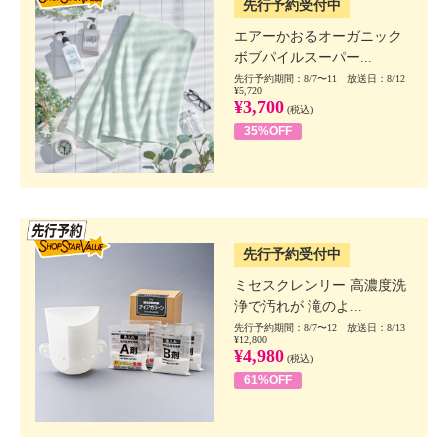
先行予約受付中
エアーかおるオーガニック
ボブパイルスーパー...
先行予約期間：8/7〜11 放送日：8/12
¥5,720
¥3,700
(税込)
35%OFF
SSV先行
先行予約受付中
ミセスクレンリー 高濃度洗
浄で汚れが 滝のよ...
先行予約期間：8/7〜12 放送日：8/13
¥12,800
¥4,980
(税込)
61%OFF