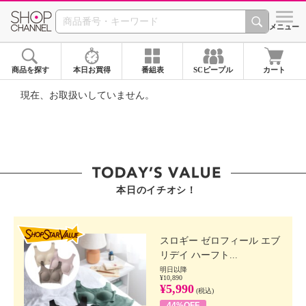
SHOP CHANNEL ショ
メニュー
商品を探す
本日お買得
番組表
SCピープル
カート
現在、お取扱いしていません。
本日のイチオシ！
SHOP STAR VALUE
スロギー ゼロフィール エブ
リデイ ハーフト...
明日以降
¥10,890
¥5,990
(税込)
44%OFF