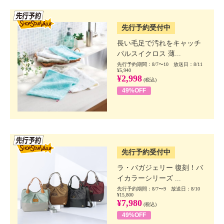
SSV先行
先行予約受付中
長い毛足で汚れをキャッチ
パルスイクロス 薄...
先行予約期間：8/7〜10 放送日：8/11
¥5,940
¥2,998
(税込)
49%OFF
SSV先行
先行予約受付中
ラ・バガジェリー 復刻！バ
イカラーシリーズ ...
先行予約期間：8/7〜9 放送日：8/10
¥15,800
¥7,980
(税込)
49%OFF