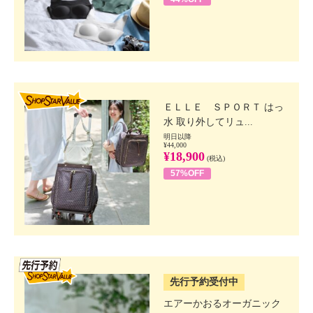
SHOP STAR VALUE
ＥＬＬＥ ＳＰＯＲＴ はっ
水 取り外してリュ...
明日以降
¥44,000
¥18,900
(税込)
57%OFF
SSV先行
先行予約受付中
エアーかおるオーガニック