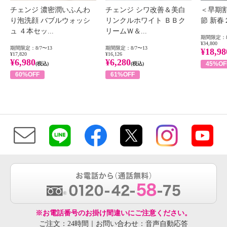
チェンジ 濃密潤いふんわ
チェンジ シワ改善＆美白
＜早期
り泡洗顔 バブルウォッシ
リンクルホワイト ＢＢク
節 新
ュ ４本セッ...
リームＷ＆...
期間限定：8
¥34,800
期間限定：8/7〜13
期間限定：8/7〜13
¥18,98
¥17,820
¥16,126
¥6,980
¥6,280
45%OF
(税込)
(税込)
60%OFF
61%OFF
※お電話番号のお掛け間違いにご注意ください。
ご注文：24時間｜お問い合わせ：音声自動応答