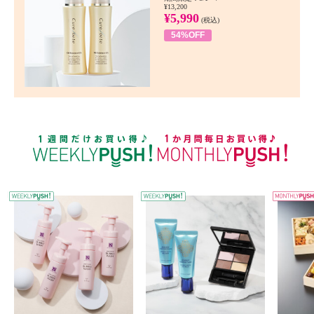
¥13,200
¥5,990
(税込)
54%OFF
WEEKLY PUSH
W