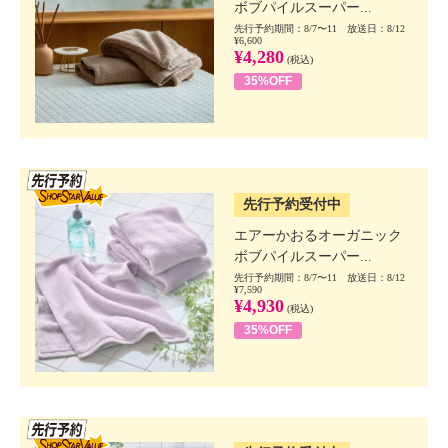
ボブパイルスーパー...
先行予約期間：8/7〜11 放送日：8/12
¥6,600
¥4,280
(税込)
35%OFF
SSV先行
先行予約受付中
エアーかおるオーガニック
ボブパイルスーパー...
先行予約期間：8/7〜11 放送日：8/12
¥7,590
¥4,930
(税込)
35%OFF
SSV先行