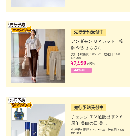
SSV先行
先行予約受付中
アンダモン ＵＶカット・接
触冷感 さらさら！...
先行予約期間：8/2〜7 放送日：8/8
¥14,300
¥7,990
(税込)
44%OFF
SSV先行
先行予約受付中
チェンジ ＴＶ通販出演２８
周年 美白の日 美...
先行予約期間：7/27〜8/8 放送日：8/9
¥32,835