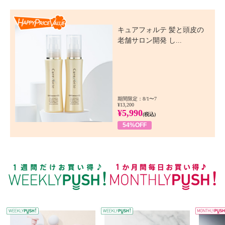
Happy Price Value
キュアフォルテ 髪と頭皮の
老舗サロン開発 し...
期間限定：8/1〜7
¥13,200
¥5,990
(税込)
54%OFF
WEEKLY PUSH
W