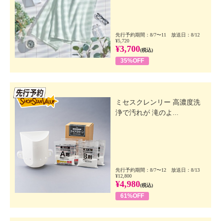
先行予約期間：8/7〜11 放送日：8/12
¥5,720
¥3,700
(税込)
35%OFF
先行SSV
ミセスクレンリー 高濃度洗
浄で汚れが 滝のよ...
先行予約期間：8/7〜12 放送日：8/13
¥12,800
¥4,980
(税込)
61%OFF