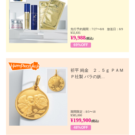
先行予約期間：7/27〜8/8 放送日：8/9
¥32,835
¥9,988
(税込)
69%OFF
Happy Price Value
祈平 純金 ２．５ｇ ＰＡＭ
Ｐ社製 バラの妖...
期間限定：8/5〜18
¥385,000
¥199,900
(税込)
48%OFF