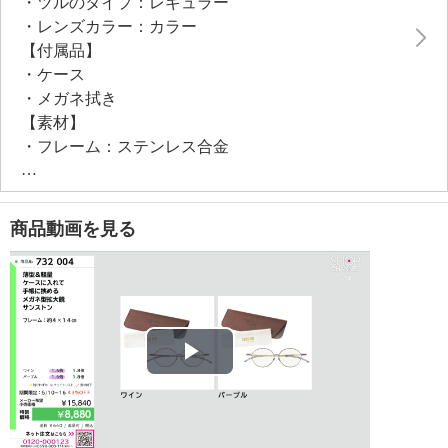
・ツルのタイプ：レギュラー
トや本の間に挟んだり、財布に入れて持ち運ぶことも
・レンズカラー：カラー
できます。
【付属品】
ツルは細く、ステンレスばねで側頭部をやさしく支え
・ケース
る設計で、重ね掛け時でも圧迫感がなく快適です。
・メガネ拭き
【素材】
・フレーム：ステンレス合金
・レンズ：プラスチック（ポリカーボネート）
【サイズ】
・フレーム約縦４．２ｃｍ×横１３．８ｃｍ
商品動画を見る
・ツル約１４．５ｃｍ
【メンテナンス（お手入れ方法）】
※詳細は取扱説明書参照
【使用上の注意】
※詳細は取扱説明書参照
・運転時や歩行時は必ずはずしてください。
Play
【その他】
【同梱書類】
Video
・取扱説明書