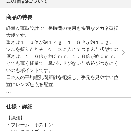
この商品について
商品の特長
軽量＆薄型設計で、長時間の使用も快適なメガネ型拡
大鏡です。
重さは１．６倍が約１４ｇ、１．８倍が約１５ｇ。
ツルを折りたたみ、ケースに入れてつまんだ状態での
厚さは、１．６倍が約３ｍｍ、１．８倍が約６ｍｍ。
とても薄く軽量で、鼻パッドがないため跡がつきにく
いのもポイントです。
日本人の平均瞳孔間距離を把握し、手元を見やすい位
置にレンズ焦点を配置。
視線上にレンズ焦点がくることで、長時間の使用も楽
な設計になっています。
レンズは紫外線遮蔽率約９９％、ブルーライトカット
仕様・詳細
率約２５．９％の光学用ポリカーボネートレンズを採
【詳細】
用。
・フレーム：ボストン
薄くて丈夫なので、ケースに入れた状態で、胸ポケッ