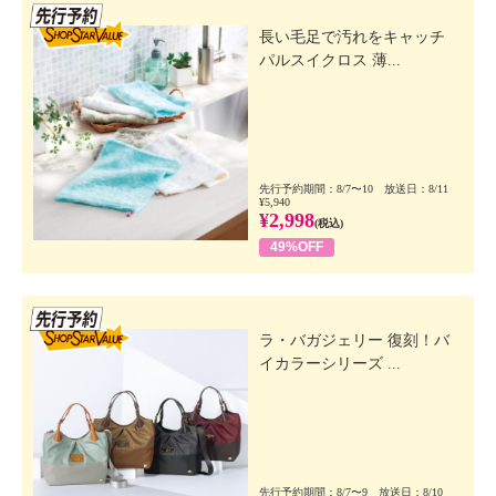
先行SSV
長い毛足で汚れをキャッチ
パルスイクロス 薄...
先行予約期間：8/7〜10 放送日：8/11
¥5,940
¥2,998
(税込)
49%OFF
先行SSV
ラ・バガジェリー 復刻！バ
イカラーシリーズ ...
先行予約期間：8/7〜9 放送日：8/10