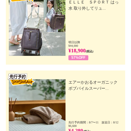
ＥＬＬＥ ＳＰＯＲＴ はっ
水 取り外してリュ...
明日以降
¥44,000
¥18,900
(税込)
57%OFF
先行SSV
エアーかおるオーガニック
ボブパイルスーパー...
先行予約期間：8/7〜11 放送日：8/12
¥6,600
¥4,280