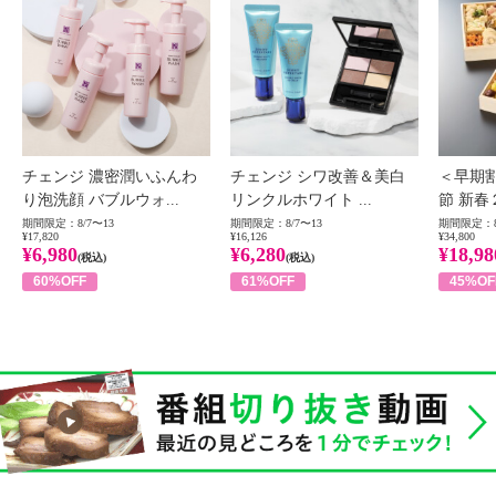
チェンジ 濃密潤いふんわ
チェンジ シワ改善＆美白
＜早期
り泡洗顔 バブルウォ...
リンクルホワイト ...
節 新春
期間限定：8/7〜13
期間限定：8/7〜13
期間限定：8
¥17,820
¥16,126
¥34,800
¥6,980
¥6,280
¥18,98
(税込)
(税込)
60%OFF
61%OFF
45%OF