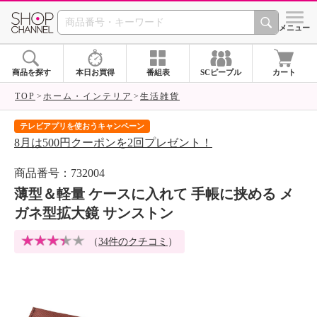
SHOP CHANNEL 
メニュー
商品を探す
本日お買得
番組表
SCピープル
カート
TOP
ホーム・インテリア
生活雑貨
テレビアプリを使おうキャンペーン
届
8月は500円クーポンを2回プレゼント！
ご
商品番号：732004
薄型＆軽量 ケースに入れて 手帳に挟める メ
ガネ型拡大鏡 サンストン
（
34件のクチコミ
）