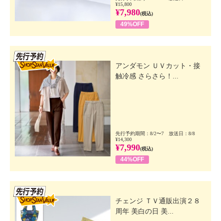
¥15,800
¥7,980
(税込)
49%OFF
先行SSV
アンダモン ＵＶカット・接
触冷感 さらさら！...
先行予約期間：8/2〜7 放送日：8/8
¥14,300
¥7,990
(税込)
44%OFF
先行SSV
チェンジ ＴＶ通販出演２８
周年 美白の日 美...