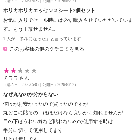
（購入日：2026/05/23｜公開日：2026/06/03）
・頬やおでこなど、キメにそって優しく拭き取りま
す。お肌に残った美容液は肌になじませてください。
ホリカホリカエッセンスシート2個セット
＜スペシャルケア＞
お気に入りでセール時には必ず購入させていただいていま
・シートを頬やおでこなどにおき、貼り付け、指の腹
す。もう手放せません。
で密着させます。１０分程度おいてから剥がしたシー
1 人が「参考になった」と言っています
トでキメにそって拭き取ってください。古くなった角
質をお手入れします。お肌に残った美容液は肌になじ
このお客様の他のクチコミを見る
ませてください。
＜容器セット方法＞
・ご使用前に、内蓋のアルミフィルムをはがし、使用
後はキャップをしっかりと閉めて保管してください。
チワワ
さん
移動の際には容器を傾けないようにご注意ください。
（購入日：2026/05/05｜公開日：2026/06/02）
【全成分】
なぜ丸なのか分からない
・ツボクサ葉水、グリセリン、メチルプロパンジオー
値段がお安かったので買ったのですが
ル、水、ＢＧ、ベタイン、ＤＰＧ、パンテノール、加
丸どこに貼るの ほほだけなら良いかも知れませんが
水分解ヒアルロン酸、マデカッソシド、キシリチルグ
目の下ほうれい線など貼れないので使用する時は
ルコシド、無水キシリトール、キシリトール、ルリジ
サエキス、ヤグルマギク花エキス、カミツレ花／葉エ
半分に切って使用してます
キス、ヒアシンスエキス、ラベンダー花水、オニサル
リピは無しです