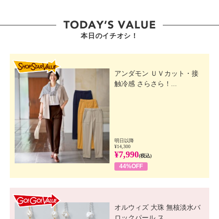
・韓国製
本日のイチオシ！
SHOP STAR VALUE
アンダモン ＵＶカット・接
触冷感 さらさら！...
明日以降
¥14,300
¥7,990
(税込)
44%OFF
GO! GO! VALUE
オルウィズ 大珠 無核淡水バ
ロックパール ス...