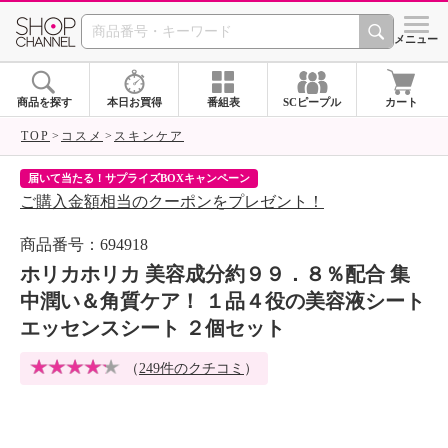
SHOP CHANNEL 
メニュー
商品を探す
本日お買得
番組表
SCピープル
カート
TOP
コスメ
スキンケア
届いて当たる！サプライズBOXキャンペーン
ク
ご購入金額相当のクーポンをプレゼント！
ク
商品番号：694918
ホリカホリカ 美容成分約９９．８％配合 集
中潤い＆角質ケア！ １品４役の美容液シート
エッセンスシート ２個セット
（
249件のクチコミ
）