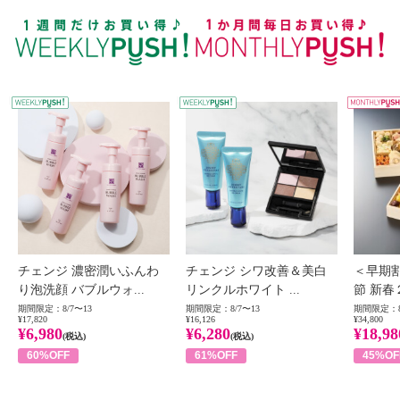
WEEKLY PUSH
W
チェンジ 濃密潤いふんわ
チェンジ シワ改善＆美白
＜早期
り泡洗顔 バブルウォ...
リンクルホワイト ...
節 新春
期間限定：8/7〜13
期間限定：8/7〜13
期間限定：8
¥17,820
¥16,126
¥34,800
¥6,980
¥6,280
¥18,98
(税込)
(税込)
60%OFF
61%OFF
45%OF