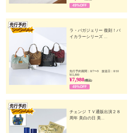
49%OFF
先行SSV
ラ・バガジェリー 復刻！バ
イカラーシリーズ ...
先行予約期間：8/7〜9 放送日：8/10
¥15,800
¥7,980
(税込)
49%OFF
先行SSV
チェンジ ＴＶ通販出演２８
周年 美白の日 美...