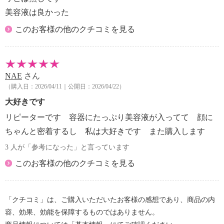
ビアエキス、セイヨウシロヤナギ樹皮エキス、サリッ
美容液は良かった
クスニグラ樹皮エキス、タチアオイ花エキス、パルミ
このお客様の他のクチコミを見る
トイルトリペプチド−５、アセチルテトラペプチド
−５、セラミドＮＰ、ステアロイルグルタミン酸Ｎ
ａ、トリ（カプリル酸／カプリン酸）グリセリル、ジ
フェニルジメチコン、１，２−ヘキサンジオール、ト
NAE
さん
リエチルヘキサノイン、ヒドロキシアセトフェノン、
（購入日：2026/04/11｜公開日：2026/04/22）
水添レシチン、エチルヘキシルグリセリン、アラント
大好きです
イン、カフェイン、カプリリルグリコール、ラウリン
酸ポリグリセリル−１０、（アクリレーツ／アクリル
リピーターです 容器にたっぷり美容液が入ってて 顔に
酸アルキル（Ｃ１０−３０））クロスポリマー、キサ
ちゃんと密着するし 私は大好きです また購入します
ンタンガム、プロパンジオール、トロメタミン、ＥＤ
3 人が「参考になった」と言っています
ＴＡ−２Ｎａ
【使用上の注意事項】
このお客様の他のクチコミを見る
・お肌に異常が生じていないかよく注意してご使用く
ださい。お肌に合わないとき即ち次のような場合には
使用を中止してください。そのまま使用を続けますと
「クチコミ」は、ご購入いただいたお客様の感想であり、商品の内
症状を悪化させることがありますので、皮膚科専門医
容、効果、効能を保障するものではありません。
等にご相談されることをおすすめします。