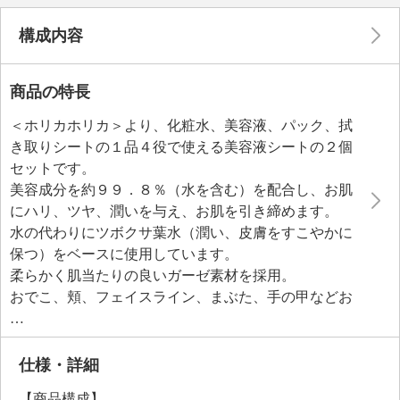
構成内容
商品の特長
＜ホリカホリカ＞より、化粧水、美容液、パック、拭
き取りシートの１品４役で使える美容液シートの２個
セットです。
美容成分を約９９．８％（水を含む）を配合し、お肌
にハリ、ツヤ、潤いを与え、お肌を引き締めます。
水の代わりにツボクサ葉水（潤い、皮膚をすこやかに
保つ）をベースに使用しています。
柔らかく肌当たりの良いガーゼ素材を採用。
おでこ、頬、フェイスライン、まぶた、手の甲などお
手入れしたい部分を選んで使える部分用サイズなの
で、気軽に使いやすいのもポイント。
日本限定商品。
仕様・詳細
＜配合／無配合表示＞
【商品構成】