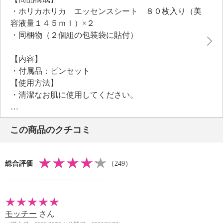
合成香料不使用、ノンアルコール、防腐剤不使用、タ
・ホリカホリカ エッセンスシート ８０枚入り（美
ール系色素不使用、紫外線吸収剤不使用
容液量１４５ｍｌ）×２
・同梱物（２個組の包装袋に貼付）
【内容】
・付属品：ピンセット
【使用方法】
・清潔なお肌に使用してください。
・ピンセットが入っています。
・衛生的にお使い頂けるよう、付属のピンセットをお
この商品のクチコミ
使いください。
・ご使用後、清潔に保管してください。
＜パックとして＞
総合評価
（249）
・シートを頬やおでこなどにおき、貼り付け、指の腹
で密着させます。１０分程度おいてからシートを剥が
します。お肌に残った美容液は肌になじませてくださ
い。
モッチー
さん
＜拭き取りシートとして＞