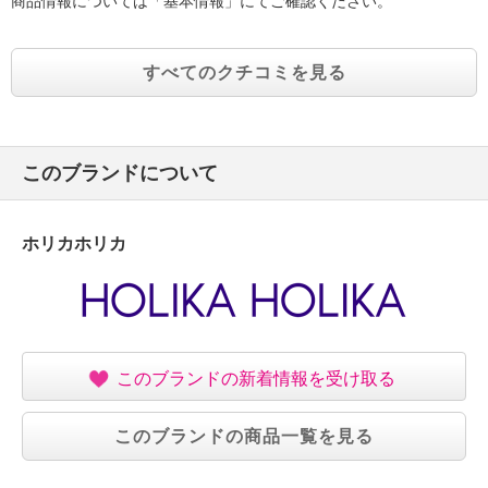
商品情報については「基本情報」にてご確認ください。
（１）使用中、赤み・はれ・かゆみ・刺激・色抜け
（白斑等）や黒ずみ等の異常があらわれた場合。
すべてのクチコミを見る
（２）使用したお肌に、直射日光があたって上記の
ような異常があらわれた場合。
・傷やはれものしっしん等、異常のある部位には、お
使いにならないでください。
このブランドについて
・目に入らないようにご注意ください。もし入った場
合は、こすらずに、すぐに水かぬるま湯で洗い流して
ください。目に違和感が残る場合は眼科医にご相談く
ホリカホリカ
ださい。
・衛生上、１シート１回限りです。使用済みシートは
繰り返しお使いにならないでください。
・一度取り出した中身を再び容器の中に戻さないでく
ださい。
このブランドの新着情報を受け取る
・乳幼児の手の届く所、直射日光の当たる場所、極端
に高温または低温の場所を避けて保管してください。
このブランドの商品一覧を見る
・ご使用後はキャップをしっかりと締めてください。
【原産国（地）】