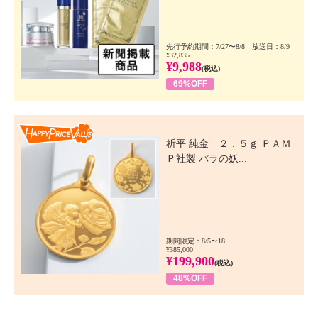
先行予約期間：7/27〜8/8 放送日：8/9
¥32,835
¥9,988
(税込)
69%OFF
Happy Price Value
祈平 純金 ２．５ｇ ＰＡＭ
Ｐ社製 バラの妖...
期間限定：8/5〜18
¥385,000
¥199,900
(税込)
48%OFF