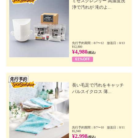
ミセスクレンリー 高濃度洗
浄で汚れが 滝のよ...
先行予約期間：8/7〜12 放送日：8/13
¥12,800
¥4,980
(税込)
61%OFF
先行SSV
長い毛足で汚れをキャッチ
パルスイクロス 薄...
先行予約期間：8/7〜10 放送日：8/11
¥5,940
¥2,998
(税込)