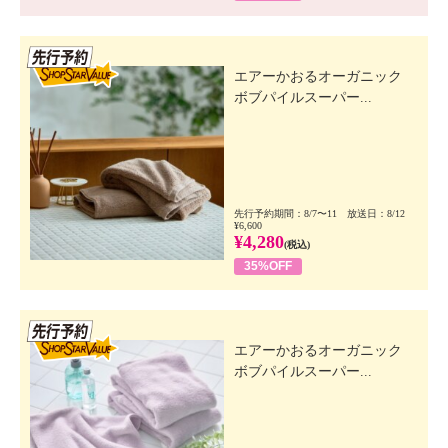
先行SSV
エアーかおるオーガニック
ボブパイルスーパー...
先行予約期間：8/7〜11 放送日：8/12
¥6,600
¥4,280
(税込)
35%OFF
先行SSV
エアーかおるオーガニック
ボブパイルスーパー...