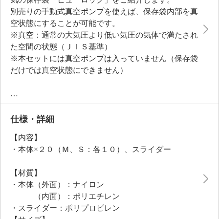
別売りの手動式真空ポンプを使えば、保存袋内部を真
空状態にすることが可能です。
※真空：通常の大気圧より低い気圧の気体で満たされ
た空間の状態（ＪＩＳ基準）
※本セットには真空ポンプは入っていません（保存袋
だけでは真空状態にできません）
■真空ポンプ（別売）に対応：
別売りの手動式真空ポンプを使うことで、電池や電源
も必要なく、好きな時に手軽に食材を真空保存するこ
仕様・詳細
とができます。
【内容】
すみずみまで空気が抜けるよう、保存袋内部の片面に
・本体×２０（Ｍ、Ｓ：各１０）、スライダー
はエンボス加工をほどこしました。さらにダブルファ
スナーによって空気の漏れを抑え、空気を抜く吸引弁
【材質】
は逆止弁仕様。空気を抜くことで食材に合わせてピタ
・本体（外面）：ナイロン
ッと真空保存ができるので、冷凍した時に霜が付きに
（内面）：ポリエチレン
くいのもうれしいポイントです。
・スライダー：ポリプロピレン
■使い勝手の良い仕様：