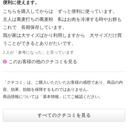
便利に使えます。
しくは吸引弁の損傷になるので注意する。
こちらを購入してからは ずっと便利に使っています。
・熱いものを保存する際は、粗熱を取ってから袋に入
れる。
主人は蕎麦打ちの蕎麦粉 私はお肉を冷凍する時やお餅も
・冷凍に適していない食材は控える。
これで 長期保存しています。
・吸引弁のフィルムが凍った状態で真空しない。
我が家は大サイズばかり利用しますから 大サイズだけ買
・電子レンジを使用する際、油分が多い食材は袋の耐
うことができるとありがたいです。
熱温度を超えることがあるので、様子を見ながら解凍
2 人が「参考になった」と言っています
する。
【同梱書類】
このお客様の他のクチコミを見る
・取扱説明書
【保証（有無）、保証期間】
・なし
「クチコミ」は、ご購入いただいたお客様の感想であり、商品の内
【原産国（地）】
容、効果、効能を保障するものではありません。
・中国製
商品情報については「基本情報」にてご確認ください。
すべてのクチコミを見る