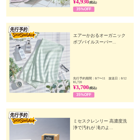
¥4,930
(税込)
35%OFF
先行SSV
エアーかおるオーガニック
ボブパイルスーパー...
先行予約期間：8/7〜11 放送日：8/12
¥5,720
¥3,700
(税込)
35%OFF
先行SSV
ミセスクレンリー 高濃度洗
浄で汚れが 滝のよ...