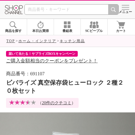
SHOP CHANNEL 
メニュー
商品を探す
本日お買得
番組表
SCピープル
カート
TOP
ホーム・インテリア
キッチン用品
届いて当たる！サプライズBOXキャンペーン
ク
ご購入金額相当のクーポンをプレゼント！
ク
商品番号：691107
ビバライズ 真空保存袋ヒューロック ２種２
０枚セット
（
20件のクチコミ
）