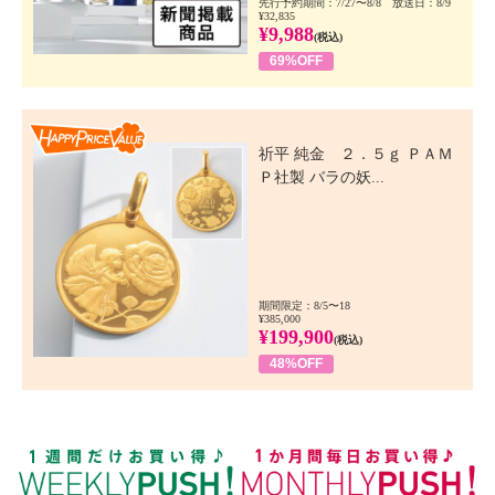
先行予約期間：7/27〜8/8 放送日：8/9
¥32,835
¥9,988
(税込)
69%OFF
Happy Price Value
祈平 純金 ２．５ｇ ＰＡＭ
Ｐ社製 バラの妖...
期間限定：8/5〜18
¥385,000
¥199,900
(税込)
48%OFF