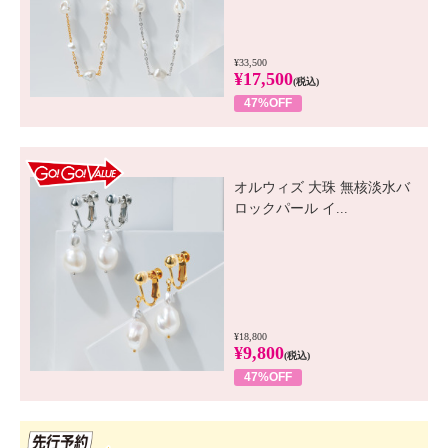
¥33,500
¥17,500
(税込)
47%OFF
GO! GO! VALUE
オルウィズ 大珠 無核淡水バ
ロックパール イ...
¥18,800
¥9,800
(税込)
47%OFF
先行SSV