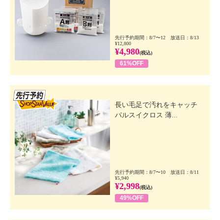
先行予約期間：8/7〜12 放送日：8/13
¥12,800
¥4,980
(税込)
61%OFF
先行SSV
長い毛足で汚れをキャッチ
パルスイクロス 薄...
先行予約期間：8/7〜10 放送日：8/11
¥5,940
¥2,998
(税込)
49%OFF