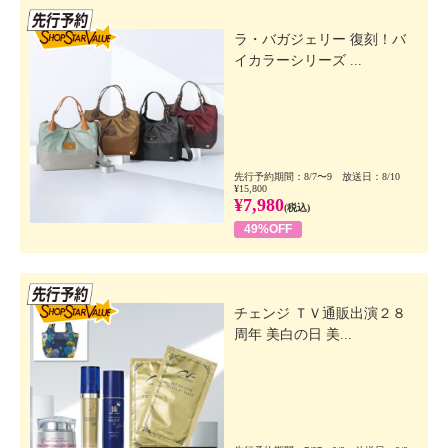
先行SSV
ラ・バガジェリー 復刻！バ
イカラーシリーズ ...
先行予約期間：8/7〜9 放送日：8/10
¥15,800
¥7,980
(税込)
49%OFF
先行SSV
チェンジ ＴＶ通販出演２８
周年 美白の日 美...