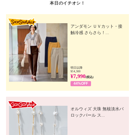
本日のイチオシ！
SHOP STAR VALUE
アンダモン ＵＶカット・接
触冷感 さらさら！...
明日以降
¥14,300
¥7,990
(税込)
44%OFF
GO! GO! VALUE
オルウィズ 大珠 無核淡水バ
ロックパール ス...