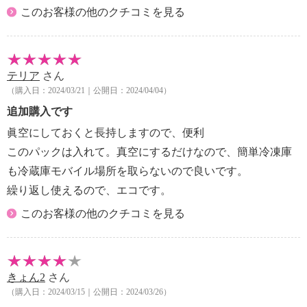
・磨き粉やシンナー、ベンジンを使ったり、たわし等
このお客様の他のクチコミを見る
で磨かない。
【使用上の注意】
※詳細は取扱説明書参照
・専用のヒューロック真空ポンプがないと真空にはな
テリア
さん
らない（本品に付属なし）。
（購入日：2024/03/21｜公開日：2024/04/04）
・本来の目的以外での使用はしない。
追加購入です
・火のそば、直射日光のあたる場所、高温多湿になる
眞空にしておくと長持しますので、便利
場所に保管しない。
このパックは入れて。真空にするだけなので、簡単冷凍庫
・お子様の手の届かない所に保管する。
も冷蔵庫モバイル場所を取らないので良いです。
・電子レンジの温めは使用できない。
・電子レンジは、冷凍した食材を解凍する時だけ使用
繰り返し使えるので、エコです。
できる。
このお客様の他のクチコミを見る
・製氷目的には使用しない。
・袋に印字されている大きな青丸【〇】の内側には食
材を入れて真空しない。
・袋には８割以下を目安に食材を入れる。
きょん2
さん
・吸引弁のフィルム部分に食材や食材のカスや粉等が
（購入日：2024/03/15｜公開日：2024/03/26）
付着したり、つまったりすると、真空機能が低下、も