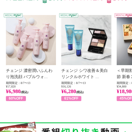
WEEKLY PUSH
W
チェンジ 濃密潤いふんわ
チェンジ シワ改善＆美白
＜早期
り泡洗顔 バブルウォ...
リンクルホワイト ...
節 新春
期間限定：8/7〜13
期間限定：8/7〜13
期間限定：8
¥17,820
¥16,126
¥34,800
¥6,980
¥6,280
¥18,98
(税込)
(税込)
60%OFF
61%OFF
45%OF