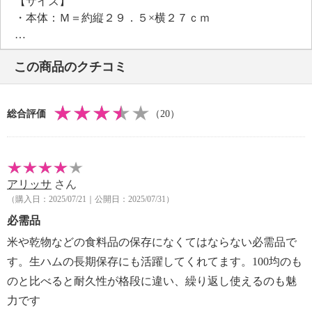
【サイズ】
透明なので中身が見えて便利。冷蔵・冷凍保存が可能
・本体：Ｍ＝約縦２９．５×横２７ｃｍ
で、横にも縦にも置けて隙間収納もできるため、食材
Ｓ＝約縦２２．５×横２０ｃｍ
がきれいに整理できそうです。
・スライダー：約縦３×横１．２×厚さ０．６ｃｍ
※液体物や汁気の多い食品はお避けください
この商品のクチコミ
【耐熱（冷）温度・温度差】
袋を開けた状態で、冷凍した食材を電子レンジで解凍
・本体：耐熱温度＝１００℃
できるのもポイント。
耐冷温度＝−４０℃
※必ず袋を開けてから、解凍モード（約２００Ｗ前
総合評価
（20）
【使用可能 熱／冷源】
後）を使用してください。電子レンジの温めは使用で
・ガス：不可、電磁（ＩＨ）調理器：不可、電熱調理
きません
器：不可、ハロゲン調理器：不可、電子レンジ：可、
洗って何度も使えるので経済的です。袋タイプだから
オーブン：不可、冷蔵：可、冷凍：可
こそ、場所を取りにくく、使わない時は収納場所にも
アリッサ
さん
※電子レンジは解凍モードで使用可（必ず袋を開けて
困りません。
（購入日：2025/07/21｜公開日：2025/07/31）
から、約２００Ｗ前後）
２種類のサイズをセットでお届けするので、食材の大
【メンテナンス】
必需品
きさによって使い分けができます。
・食器洗い機：不可、食器乾燥機：不可
米や乾物などの食料品の保存になくてはならない必需品で
※詳細は取扱説明書参照
す。生ハムの長期保存にも活躍してくれてます。100均のも
・ご使用になる前に食器用洗剤を使い、柔らかいスポ
のと比べると耐久性が格段に違い、繰り返し使えるのも魅
ンジで洗う。
力です
・完全に乾かしてから再利用する。