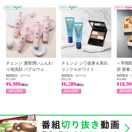
WEEKLY PUSH
W
チェンジ 濃密潤いふんわ
チェンジ シワ改善＆美白
＜早期
り泡洗顔 バブルウォ...
リンクルホワイト ...
節 新春
期間限定：8/7〜13
期間限定：8/7〜13
期間限定：8
¥17,820
¥16,126
¥34,800
¥6,980
¥6,280
¥18,98
(税込)
(税込)
60%OFF
61%OFF
45%OF