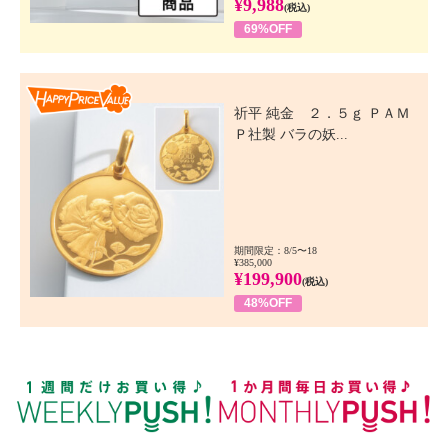
¥9,988
(税込)
69%OFF
Happy Price Value
祈平 純金 ２．５ｇ ＰＡＭ
Ｐ社製 バラの妖...
期間限定：8/5〜18
¥385,000
¥199,900
(税込)
48%OFF