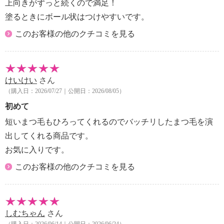
酸、ダイズ種子エキス、オタネニンジン根エキス、ア
上向きがずっと続くので満足！
ンドして配合。柔らかくしなやかで、思い通りの美し
ーモンド油、セタノール、１，２−ヘキサンジオー
いまつ毛を演出すると同時に、ハリ・コシ・ツヤ・保
塗るときにボール状はつけやすいです。
ル、セルロース、ポリアクリル酸、エチルヘキシルグ
湿・保護のスキンケア効果もあります。
このお客様の他のクチコミを見る
リセリン、ポリビニルアルコール、トロメタミン、ス
フィルム状マスカラで、乾きやすくにじみにくいのが
テアリン酸グリセルリル（ＳＥ）、セスキオレイン酸
特徴。考え抜かれたフォーミュラで、自分のまつ毛の
ソルビタン、フェノキシエタノール、エタノール、Ｅ
ような自然な付け心地です。
ＤＴＡ−２Ｎａ、カーボンブラック
ダマにもなりにくく、柔らかい付け心地。乾いてもカ
けいけい
さん
【使用上の注意事項】
サカサと粉が落ちにくくなっています。
（購入日：2026/07/27｜公開日：2026/08/05）
・お肌に合わない場合、お肌に異常がある場合は使用
皮脂・汗・涙に強いウォータープルーフタイプであり
初めて
を中止してください。
ながらクレンジング不要。お湯で簡単につるんとオフ
・お肌に異常が生じていないかよく注意して使用して
短いまつ毛もひろってくれるのでバッチリしたまつ毛を演
することができます（まつ毛エクステもＯＫです）。
ください。
シルクアミノ酸、加水分解ケラチン、高麗人参（オタ
出してくれる商品です。
・目に入らないようにご注意ください。もし入った場
ネニンジン根エキス）、スイートアーモンドオイル
お気に入りです。
合は、こすらずに、すぐに水かぬるま湯で洗い流して
（アーモンド油）、ダイズ種子エキスといった日本限
このお客様の他のクチコミを見る
ください。目に違和感が残る場合は眼科医にご相談く
定の美容成分をはじめ、ビオチン、酢酸トコフェロー
ださい。
ル、パンテノール、パールを配合し、まつ毛を保護
・乳幼児の手の届く所、直射日光の当たる場所、極端
し、ハリコシを与えます。
に高温または低温の場所を避けて保管してください。
色は、深みのあるウルトラブラックカラー。
しむちゃん
さん
・使用後はキャップをしっかりと締めてください。
＜配合／無配合表示＞