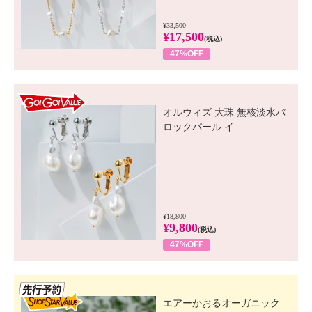
¥33,500
¥17,500
(税込)
47%OFF
GO! GO! VALUE
オルウィズ 大珠 無核淡水バ
ロックパール イ...
¥18,800
¥9,800
(税込)
47%OFF
先行SSV
エアーかおるオーガニック