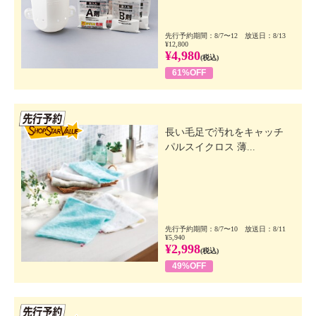
先行予約期間：8/7〜12 放送日：8/13
¥12,800
¥4,980
(税込)
61%OFF
先行SSV
長い毛足で汚れをキャッチ
パルスイクロス 薄...
先行予約期間：8/7〜10 放送日：8/11
¥5,940
¥2,998
(税込)
49%OFF
先行SSV