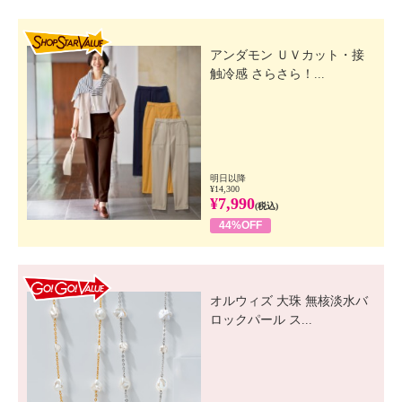
SHOP STAR VALUE
アンダモン ＵＶカット・接
触冷感 さらさら！...
明日以降
¥14,300
¥7,990
(税込)
44%OFF
GO! GO! VALUE
オルウィズ 大珠 無核淡水バ
ロックパール ス...