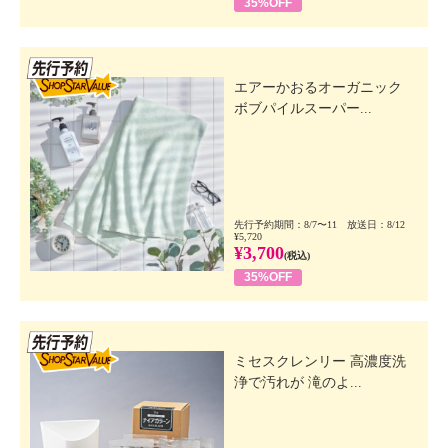
35%OFF
先行SSV
エアーかおるオーガニック
ボブパイルスーパー...
先行予約期間：8/7〜11 放送日：8/12
¥5,720
¥3,700
(税込)
35%OFF
先行SSV
ミセスクレンリー 高濃度洗
浄で汚れが 滝のよ...