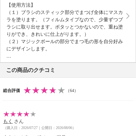
【使用方法】
ち上げてコーティングし、ボリュームのあるゴージャ
（１）ブラシのスティック部分でまつげ全体にマスカ
ス目元を演出します。アイラッシュカーラーいらずで
ラを塗ります。（フィルムタイプなので、少量ずつブ
どなたでも簡単に美しいまつ毛をデザイン。 “切れ長
ラシに取り出せます。ボタッとつかないので、重ね塗
目元”“くりくり目元”“ゴージャスインパクト目元”とい
りができ、きれいに仕上がります。）
ったお好みに合わせて自由自在の、使いやすいマスカ
（２）マジックボールの部分でまつ毛の形を自分好み
ラです。
にデザインします。
ボリューム、ロング、カール、セパレート、キープと
・マスカラを落としたいときは、お湯（人肌よりやや
いった要素を兼ね備えています。
高めの温度）でやさしく洗い流します。フィルムはお
まつ毛にファイバー成分を効果的に接着できるよう設
この商品のクチコミ
湯でふやけるのでお湯だけでオフできます。
計されたシステム“Ｅｙｅｌａｓｈ−Ｇｌｕｅ Ｓｙｓ
・専用リムーバー（クレンジング）は不要です。
ｔｅｍ（アイラッシュグルーシステム）※”を採用し、
【全成分】
フィルムを形成することで、ボリューム＆カール＆ロ
総合評価
（64）
・水、アクリレーツコポリマー、酸化鉄、ポリ酢酸ビ
ングラスティングなまつ毛を演出します。
ニル、カルナウバロウ、アビエチン酸グリセリル、ミ
※ファイバー（レーヨン）、ミツロウ、ポリビニルア
ツロウ、ＢＧ、結晶セルロース、ステアリン酸、シリ
ルコール、ポリ酢酸ビニル、パンテノール、アクリレ
カ、ポリステアリン酸スクロース、ポリソルベート８
ーツコポリマー
もく
さん
０、レーヨン、ビオチン、パンテノール、酢酸トコフ
３種類のこだわりカーリング成分（アーモンド油、ポ
（購入日：2026/07/27｜公開日：2026/08/06）
ェロール、加水分解ケラチン、パール、シルクアミノ
リステアリン酸スクロース、カルナウバロウ）をブレ