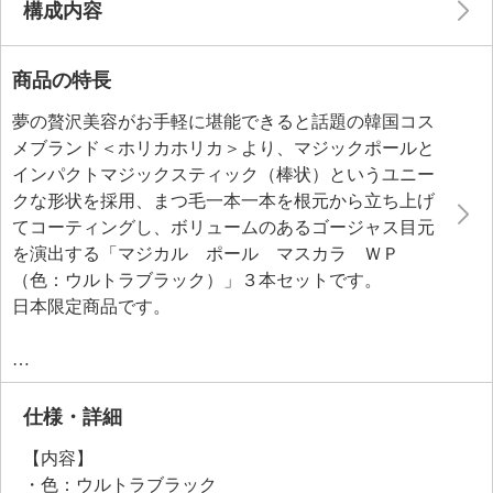
構成内容
商品の特長
夢の贅沢美容がお手軽に堪能できると話題の韓国コス
メブランド＜ホリカホリカ＞より、マジックポールと
インパクトマジックスティック（棒状）というユニー
クな形状を採用、まつ毛一本一本を根元から立ち上げ
てコーティングし、ボリュームのあるゴージャス目元
を演出する「マジカル ポール マスカラ ＷＰ
（色：ウルトラブラック）」３本セットです。
日本限定商品です。
【マジカル ポール マスカラ ＷＰ（色：ウルトラ
ブラック）】
マジックポール（球状）とインパクトマジックスティ
仕様・詳細
ック（棒状）という独自のユニークな形状を採用した
【内容】
マスカラです。
・色：ウルトラブラック
マジックポールの部分でまつ毛一本一本を根元から立