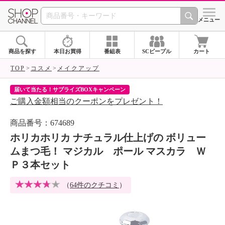
SHOP CHANNEL 
メニュー
商品を探す
本日お買得
番組表
SCピープル
カート
TOP
コスメ
メイクアップ
届いて当たる！サプライズBOXキャンペーン
ク
ご購入金額相当のクーポンをプレゼント！
ク
商品番号：674689
ホリカホリカ ナチュラル仕上げの ボリュー
ムまつ毛！ マジカル ポール マスカラ Ｗ
Ｐ３本セット
（
64件のクチコミ
）