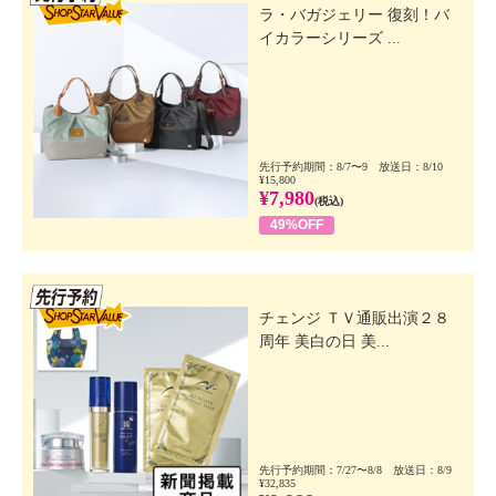
ラ・バガジェリー 復刻！バ
イカラーシリーズ ...
先行予約期間：8/7〜9 放送日：8/10
¥15,800
¥7,980
(税込)
49%OFF
先行SSV
チェンジ ＴＶ通販出演２８
周年 美白の日 美...
先行予約期間：7/27〜8/8 放送日：8/9
¥32,835