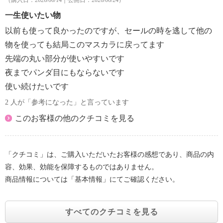
（購入日：2026/06/14｜公開日：2026/06/24）
【使用期限の記載】
無香料、ノンパラベン、タール系色素不使用、紫外線
一生使いたい物
・なし
吸収剤不使用
【原産国（地）】
以前も使って良かったのですが、セールの時を逃して他の
・韓国製
物を使っても結局このマスカラに戻ってます
先端の丸い部分が使いやすいです
夜までパンダ目にもならないです
使い続けたいです
2 人が「参考になった」と言っています
このお客様の他のクチコミを見る
「クチコミ」は、ご購入いただいたお客様の感想であり、商品の内
容、効果、効能を保障するものではありません。
商品情報については「基本情報」にてご確認ください。
すべてのクチコミを見る