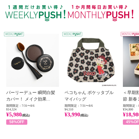
WEEKLY PUSH
W
パーリーデュー 瞬間白髪
ペコちゃん ポケッタブル
＜早期
カバー！ メイク効果...
マイバッグ
節 新春
期間限定：7/31〜8/6
期間限定：7/31〜8/6
期間限定：8
¥14,524
¥4,510
¥34,800
¥5,980
¥3,990
¥18,98
(税込)
(税込)
58%OFF
45%OF