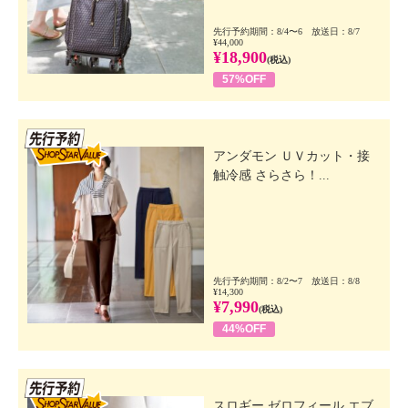
先行予約期間：8/4〜6 放送日：8/7
¥44,000
¥18,900
(税込)
57%OFF
先行SSV
アンダモン ＵＶカット・接
触冷感 さらさら！...
先行予約期間：8/2〜7 放送日：8/8
¥14,300
¥7,990
(税込)
44%OFF
先行SSV
スロギー ゼロフィール エブ