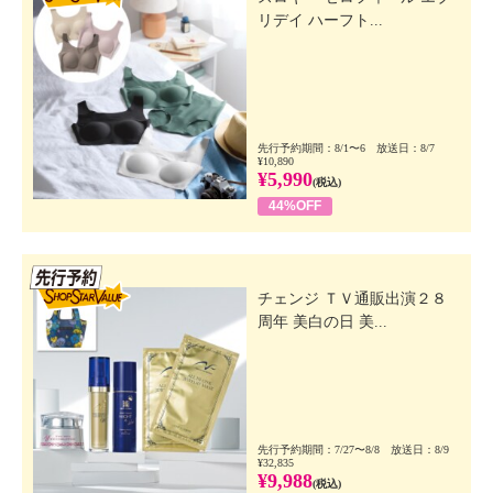
リデイ ハーフト...
先行予約期間：8/1〜6 放送日：8/7
¥10,890
¥5,990
(税込)
44%OFF
先行SSV
チェンジ ＴＶ通販出演２８
周年 美白の日 美...
先行予約期間：7/27〜8/8 放送日：8/9
¥32,835
¥9,988
(税込)