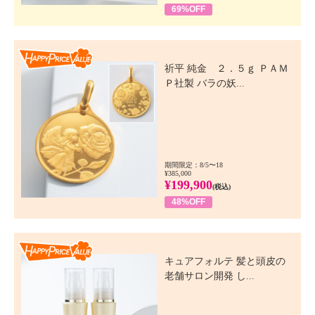
69%OFF
Happy Price Value
祈平 純金 ２．５ｇ ＰＡＭ
Ｐ社製 バラの妖...
期間限定：8/5〜18
¥385,000
¥199,900
(税込)
48%OFF
Happy Price Value
キュアフォルテ 髪と頭皮の
老舗サロン開発 し...