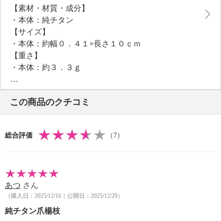
【素材・材質・成分】
ご注意ください
・本体：純チタン
本品の先端部分には溝が入っており、歯の間にたまる
【サイズ】
歯垢や食べカスを取り除きやすくなっています。
・本体：約幅０．４１×長さ１０ｃｍ
「ＦＯ」の刻印が入っている側が前歯用、「ＪＡＰＡ
【重さ】
Ｎ」の刻印が入っている側が奥歯用です。先端の方向
・本体：約３．３ｇ
を分けることで、前歯、奥歯のそれぞれの溝に入りや
【メンテナンス】
すい設計です（ＪＡＰＡＮの刻印と先端の溝の間の円
※詳細は同梱書類参照
すい形の中央に横２本線の溝が奥歯用の目印として入
この商品のクチコミ
・塩分を含んだ水や薬品が付着したままにしないでく
っています）。奥歯用は横に寝かせてお使いくださ
ださい。
い。また、先端を上歯は上から下に、下歯は下から上
【使用上の注意】
に動かすようにしてお使いください。
総合評価
（7）
※詳細は同梱書類参照
持ち手はブラスト仕上げにし、滑りにくく持ちやすい
・口腔内に疾患のある方は使用を控えてください。
仕様。
・爪楊枝以外の目的に使用しないでください。
水洗いやエタノールなどの薬品消毒も可能です。
・使用中に違和感や出血があった場合は直ちに使用を
あつ
さん
中止してください。
（購入日：2025/12/16｜公開日：2025/12/29）
・強くかきすぎると歯に傷をつける原因となりますの
でご注意ください。
純チタン爪楊枝