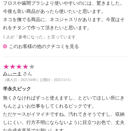
・小さなお子様の手の届かない場所に保管してくださ
フロスや歯間ブラシより使いやすいのには、驚きました。
い。
今後も良い商品があったら使いたいと思います。
・チタンは金属アレルギーがおきにくい物質ですが、
ネコを撫でる商品に、ネコジャスリがあります。今度はそ
まれにチタンアレルギーの方がいらっしゃいますので
れをチタンで作って頂きたいと思います。
ご注意ください。
・先端で歯ぐきを傷つけないようにご注意ください。
1 人が「参考になった」と言っています
【同梱書類】
このお客様の他のクチコミを見る
・ＦＡＮＯＵＴ 純チタン爪楊枝について
・爪楊枝の使い方
【保証書（有無）、保証期間】
・なし
みぃーま
さん
【知的財産権の取得】
（購入日：2025/10/06｜公開日：2025/11/11）
・特許 国名 日本
半永久ピック
番号 第６３８６１５３号
無くさなければずっと使えますし、とどいてほしい所にき
内容 歯間清掃具
【原産国（地）】
ちんとよいお仕事をしてくれるピックです。
・日本製
ただケースがイマイチですね。汚れてきそうですし、収納
しにくい。行方不明にならないように目立つお色で、丈夫
な合成皮革等でお願いします。