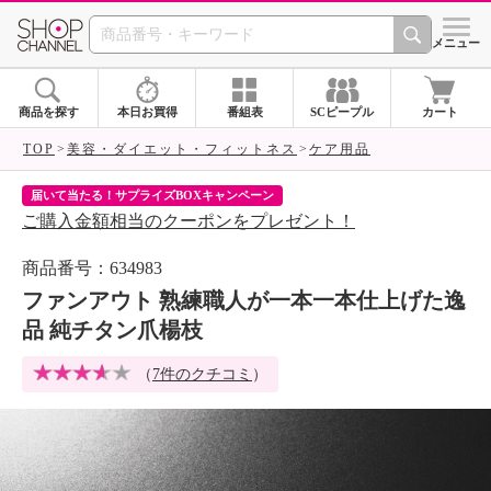
SHOP CHANNEL 
メニュー
商品を探す
本日お買得
番組表
SCピープル
カート
TOP
美容・ダイエット・フィットネス
ケア用品
届いて当たる！サプライズBOXキャンペーン
ク
ご購入金額相当のクーポンをプレゼント！
ク
商品番号：634983
ファンアウト 熟練職人が一本一本仕上げた逸
品 純チタン爪楊枝
（
7件のクチコミ
）