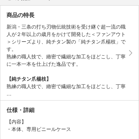
商品の特長
新潟・三条の打ち刃物伝統技術を受け継ぐ超一流の職
人が２年以上の歳月をかけて開発した＜ファンアウト
＞シリーズより、純チタン製の「純チタン爪楊枝」で
す。
熟練の職人技で、緻密で繊細な加工をほどこし、丁寧
に一本一本を仕上げた逸品です。
【純チタン爪楊枝】
熟練の職人技で、緻密で繊細な加工をほどこし、丁寧
に一本一本仕上げた、純チタン削り出しの「純チタン
爪楊枝」です。
チタンは素材特性上、軽くて丈夫、錆や腐食に強く、
仕様・詳細
長持ちするという特徴を持ち、金属アレルギーも少な
【内容】
いといわれる素材です。
・本体、専用ビニールケース
※チタンは金属アレルギーが起きにくい物質ですが、
まれにチタンアレルギーの方がいらっしゃいますので