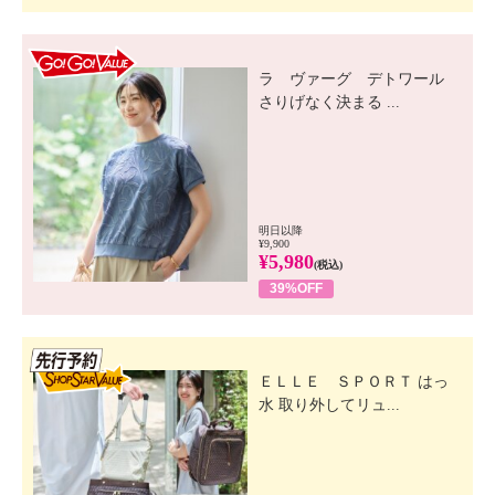
GO! GO! VALUE
ラ ヴァーグ デトワール
さりげなく決まる ...
明日以降
¥9,900
¥5,980
(税込)
39%OFF
先行SSV
ＥＬＬＥ ＳＰＯＲＴ はっ
水 取り外してリュ...