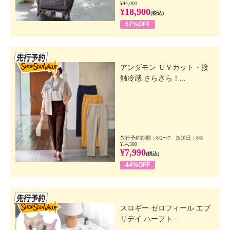
¥44,000
¥18,900
(税込)
57%OFF
先行SSV
アンダモン ＵＶカット・接
触冷感 さらさら！...
先行予約期間：8/2〜7 放送日：8/8
¥14,300
¥7,990
(税込)
44%OFF
先行SSV
スロギー ゼロフィール エブ
リデイ ハーフト...