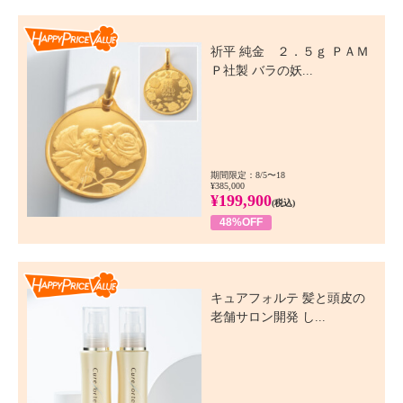
Happy Price Value
祈平 純金 ２．５ｇ ＰＡＭ
Ｐ社製 バラの妖...
期間限定：8/5〜18
¥385,000
¥199,900
(税込)
48%OFF
Happy Price Value
キュアフォルテ 髪と頭皮の
老舗サロン開発 し...