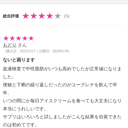
クター）を含むクロレラと、生きた有胞子性乳酸菌を
プラス。ビタミン、ミネラル、アミノ酸、ＤＨＡなど
総合評価
（5）
の不飽和脂肪酸、カロテノイド、葉緑素、特別な食物
繊維様成分パラミロンといった合計５９種類もの栄養
を含む、緑のチカラのサプリメント「ユーグレナ グ
リーン」です。
もどり
さん
（購入日：2025/12/27｜公開日：2026/01/30）
【期限表示】
・開封前：商品記載の通り
ないと困ります
【何日／何ヶ月／何回分／何食分】
血液検査で中性脂肪がいつも高めでしたが正常値になりま
・約３０日分 ※使用方法により異なる
した。
【同梱書類】
便秘と下痢の繰り返しだったのがユーグレナを飲んで半
・あり
年、
※原料原産地について、商品パッケージと差異がある
いつの間にか毎日アイスクリームを食べても大丈夫になり
場合がありますが、商品説明に記載しているとおりで
本当にうれしいです。
す
サプリはいろいろと試しましたがこんな結果を自覚できた
のは初めてです。
【アレルギー表示一覧】