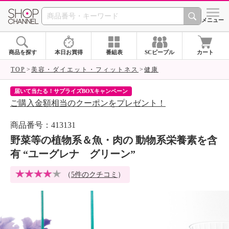
SHOP CHANNEL 
メニュー
商品を探す
本日お買得
番組表
SCピープル
カート
TOP
美容・ダイエット・フィットネス
健康
届いて当たる！サプライズBOXキャンペーン
ク
ご購入金額相当のクーポンをプレゼント！
ク
商品番号：413131
野菜等の植物系＆魚・肉の 動物系栄養素を含
有 “ユーグレナ グリーン”
（
5件のクチコミ
）