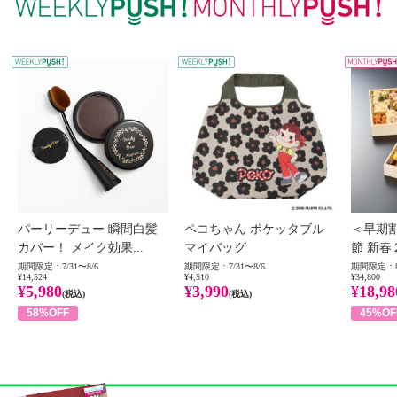
WEEKLY PUSH
W
パーリーデュー 瞬間白髪
ペコちゃん ポケッタブル
＜早期
カバー！ メイク効果...
マイバッグ
節 新春
期間限定：7/31〜8/6
期間限定：7/31〜8/6
期間限定：8
¥14,524
¥4,510
¥34,800
¥5,980
¥3,990
¥18,98
(税込)
(税込)
58%OFF
45%OF