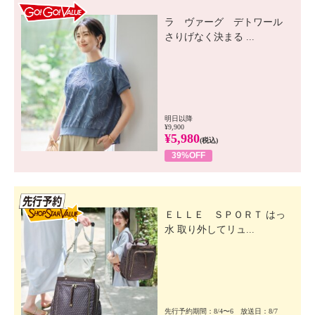
GO! GO! VALUE
ラ ヴァーグ デトワール
さりげなく決まる ...
明日以降
¥9,900
¥5,980
(税込)
39%OFF
先行SSV
ＥＬＬＥ ＳＰＯＲＴ はっ
水 取り外してリュ...
先行予約期間：8/4〜6 放送日：8/7