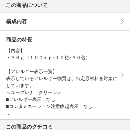
この商品について
構成内容
商品の特長
【内容】
・３６ｇ（１００ｍｇ×１２粒×３０包）
【アレルギー表示一覧】
表示しているアレルギー物質は、特定原材料を対象に
しています。
＜ユーグレナ グリーン＞
■アレルギー表示：なし
■コンタミネーション注意喚起表示：なし
この商品のクチコミ
“ユーグレナ”に独自成分ＣＧＦ（クロレラグロスファ