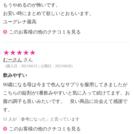
もうやめるのが怖いです。
表示しているアレルギー物質は、特定原材料を対象に
お安い時にまとめて欲しいとおもいます。
しています。
＜ユーグレナ グリーン＞
ユーグレナ最高
■アレルギー表示：なし
このお客様の他のクチコミを見る
■コンタミネーション注意喚起表示：なし
むーさん
さん
（購入日：2021/04/15｜公開日：2021/04/28）
飲みやすい
90歳になる母は今まで色んなサプリを服用してきましたが
こちらの錠剤が1番飲みやすいと気に入って続けてます。お
腹の調子も良いみたいです。 良い商品に出会えて感謝で
す。
11 人が「参考になった」と言っています
このお客様の他のクチコミを見る