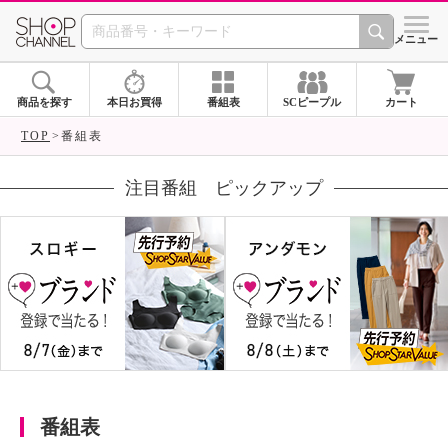
SHOP CHANNEL 
メニュー
商品を探す
本日お買得
番組表
SCピープル
カート
TOP
番組表
注目番組 ピックアップ
番組表