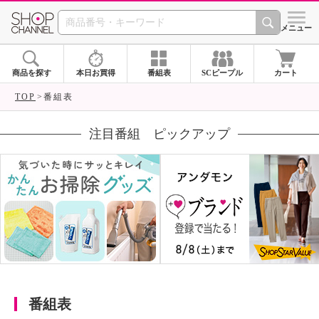
SHOP CHANNEL 
メニュー
商品を探す
本日お買得
番組表
SCピープル
カート
TOP
番組表
注目番組 ピックアップ
番組表