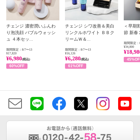
チェンジ 濃密潤いふんわ
チェンジ シワ改善＆美白
＜早期
り泡洗顔 バブルウォッシ
リンクルホワイト ＢＢク
節 新
ュ ４本セッ...
リームＷ＆...
期間限定：8
¥34,800
期間限定：8/7〜13
期間限定：8/7〜13
¥18,98
¥17,820
¥16,126
¥6,980
¥6,280
45%OF
(税込)
(税込)
60%OFF
61%OFF