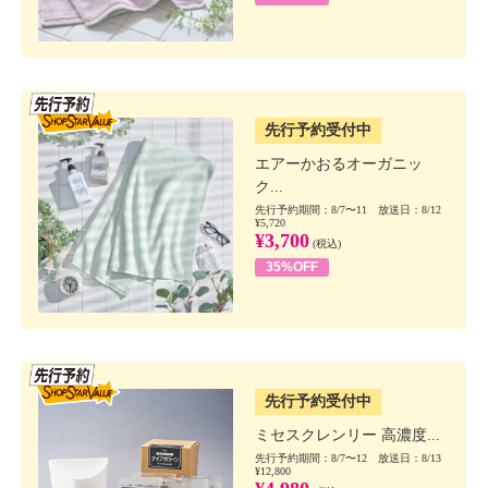
SSV先行
先行予約受付中
エアーかおるオーガニッ
ク...
先行予約期間：8/7〜11 放送日：8/12
¥5,720
¥3,700
(税込)
35%OFF
SSV先行
先行予約受付中
ミセスクレンリー 高濃度...
先行予約期間：8/7〜12 放送日：8/13
¥12,800