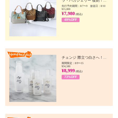
ラ・バガジェリー 復刻！...
先行予約期間：8/7〜9 放送日：8/10
¥15,800
¥7,980
(税込)
49%OFF
Happy Price value
チェンジ 際立つ白さへ！...
期間限定：8/9〜15
¥34,580
¥8,999
(税込)
73%OFF