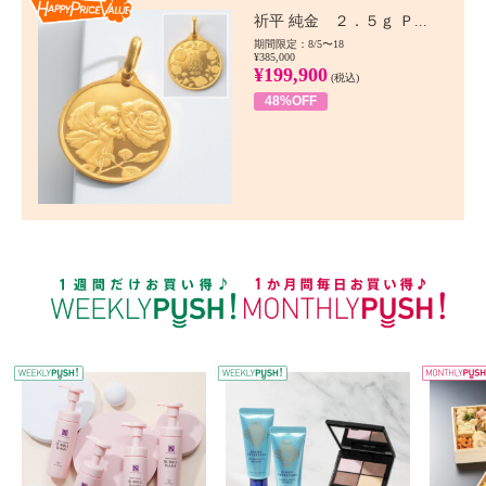
Happy Price value
祈平 純金 ２．５ｇ Ｐ...
期間限定：8/5〜18
¥385,000
¥199,900
(税込)
48%OFF
WEEKLY PUSH
W