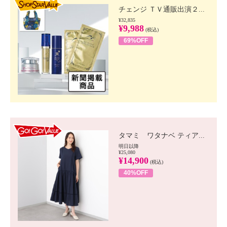
チェンジ ＴＶ通販出演２...
¥32,835
¥9,988
(税込)
69%OFF
GO!GO! VALUE
タマミ ワタナベ ティア...
明日以降
¥25,080
¥14,900
(税込)
40%OFF