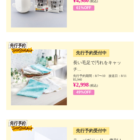
¥4,980
(税込)
61%OFF
SSV先行
先行予約受付中
長い毛足で汚れをキャッ
チ...
先行予約期間：8/7〜10 放送日：8/11
¥5,940
¥2,998
(税込)
49%OFF
SSV先行
先行予約受付中