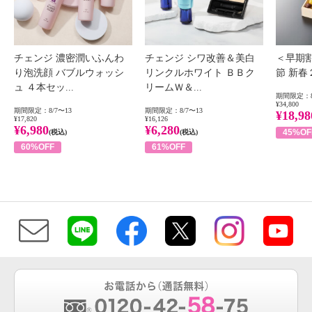
チェンジ 濃密潤いふんわ
チェンジ シワ改善＆美白
＜早期
り泡洗顔 バブルウォッシ
リンクルホワイト ＢＢク
節 新
ュ ４本セッ...
リームＷ＆...
期間限定：8
¥34,800
期間限定：8/7〜13
期間限定：8/7〜13
¥18,98
¥17,820
¥16,126
¥6,980
¥6,280
45%OF
(税込)
(税込)
60%OFF
61%OFF