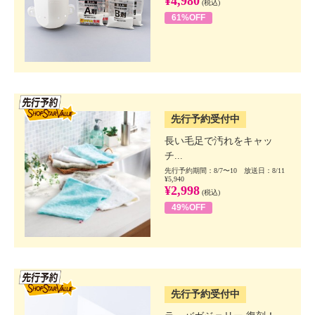
¥4,980
(税込)
61%OFF
SSV先行
先行予約受付中
長い毛足で汚れをキャッ
チ...
先行予約期間：8/7〜10 放送日：8/11
¥5,940
¥2,998
(税込)
49%OFF
SSV先行
先行予約受付中