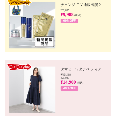
チェンジ ＴＶ通販出演２...
¥32,835
¥9,988
(税込)
69%OFF
GO!GO! VALUE
タマミ ワタナベ ティア...
明日以降
¥25,080
¥14,900
(税込)
40%OFF