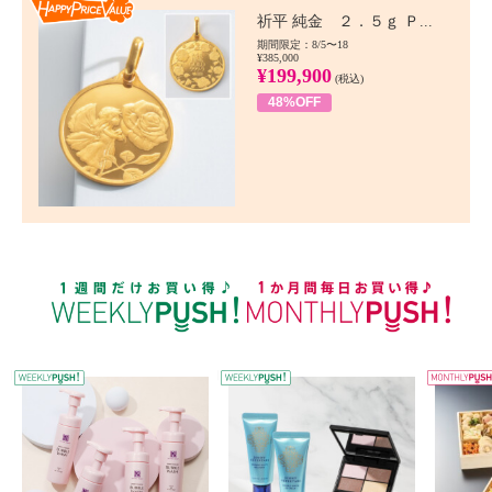
Happy Price value
祈平 純金 ２．５ｇ Ｐ...
期間限定：8/5〜18
¥385,000
¥199,900
(税込)
48%OFF
WEEKLY PUSH
W