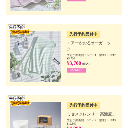
SSV先行
先行予約受付中
エアーかおるオーガニッ
ク...
先行予約期間：8/7〜11 放送日：8/12
¥5,720
¥3,700
(税込)
35%OFF
SSV先行
先行予約受付中
ミセスクレンリー 高濃度...
先行予約期間：8/7〜12 放送日：8/13
¥12,800