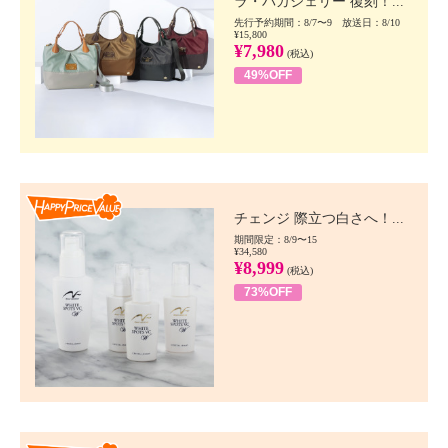
ラ・バガジェリー 復刻！...
先行予約期間：8/7〜9 放送日：8/10
¥15,800
¥7,980
(税込)
49%OFF
Happy Price value
チェンジ 際立つ白さへ！...
期間限定：8/9〜15
¥34,580
¥8,999
(税込)
73%OFF