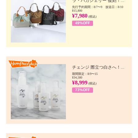
ラ・バガジェリー 復刻！...
先行予約期間：8/7〜9 放送日：8/10
¥15,800
¥7,980
(税込)
49%OFF
Happy Price value
チェンジ 際立つ白さへ！...
期間限定：8/9〜15
¥34,580
¥8,999
(税込)
73%OFF