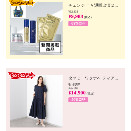
チェンジ ＴＶ通販出演２...
¥32,835
¥9,988
(税込)
69%OFF
GO!GO! VALUE
タマミ ワタナベ ティア...
明日以降
¥25,080
¥14,900
(税込)
40%OFF