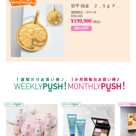
Happy Price value
祈平 純金 ２．５ｇ Ｐ...
期間限定：8/5〜18
¥385,000
¥199,900
(税込)
48%OFF
WEEKLY PUSH
W