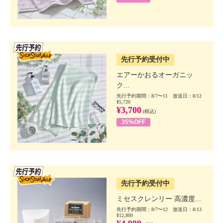
SSV先行
先行予約受付中
エアーかおるオーガニッ
ク...
先行予約期間：8/7〜11 放送日：8/12
¥5,720
¥3,700
(税込)
35%OFF
SSV先行
先行予約受付中
ミセスクレンリー 高濃度...
先行予約期間：8/7〜12 放送日：8/13
¥12,800