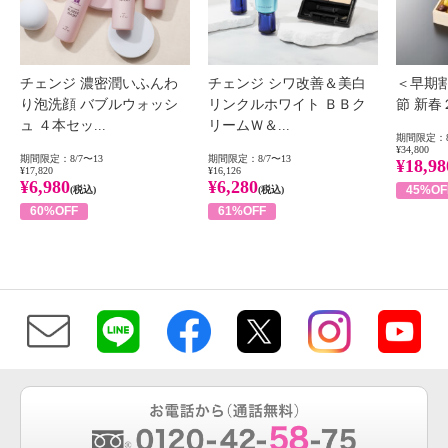
チェンジ 濃密潤いふんわ
チェンジ シワ改善＆美白
＜早期
り泡洗顔 バブルウォッシ
リンクルホワイト ＢＢク
節 新
ュ ４本セッ...
リームＷ＆...
期間限定：8
¥34,800
期間限定：8/7〜13
期間限定：8/7〜13
¥18,98
¥17,820
¥16,126
¥6,980
¥6,280
45%OF
(税込)
(税込)
60%OFF
61%OFF