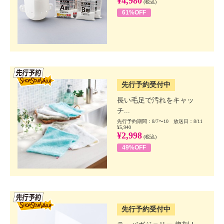
¥4,980
(税込)
61%OFF
SSV先行
先行予約受付中
長い毛足で汚れをキャッ
チ...
先行予約期間：8/7〜10 放送日：8/11
¥5,940
¥2,998
(税込)
49%OFF
SSV先行
先行予約受付中