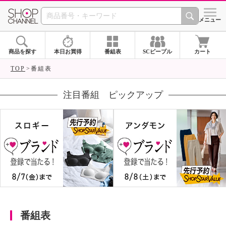
SHOP CHANNEL 
メニュー
商品を探す
本日お買得
番組表
SCピープル
カート
TOP
番組表
注目番組 ピックアップ
番組表