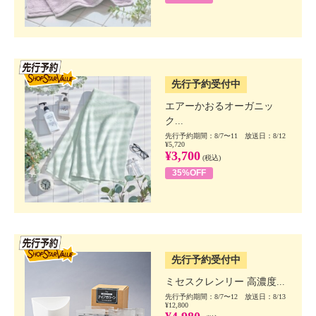
SSV先行
先行予約受付中
エアーかおるオーガニッ
ク...
先行予約期間：8/7〜11 放送日：8/12
¥5,720
¥3,700
(税込)
35%OFF
SSV先行
先行予約受付中
ミセスクレンリー 高濃度...
先行予約期間：8/7〜12 放送日：8/13
¥12,800