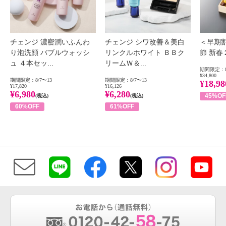
チェンジ 濃密潤いふんわ
チェンジ シワ改善＆美白
＜早期
り泡洗顔 バブルウォッシ
リンクルホワイト ＢＢク
節 新
ュ ４本セッ...
リームＷ＆...
期間限定：8
¥34,800
期間限定：8/7〜13
期間限定：8/7〜13
¥18,98
¥17,820
¥16,126
¥6,980
¥6,280
45%OF
(税込)
(税込)
60%OFF
61%OFF