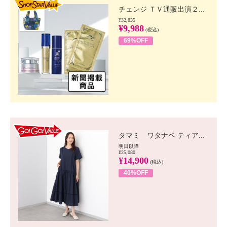
チェンジ ＴＶ通販出演２...
¥32,835
¥9,988
(税込)
69%OFF
GO!GO! VALUE
タマミ ワタナベ ティア...
明日以降
¥25,080
¥14,900
(税込)
40%OFF