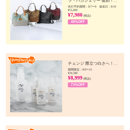
ラ・バガジェリー 復刻！...
先行予約期間：8/7〜9 放送日：8/10
¥15,800
¥7,980
(税込)
49%OFF
Happy Price value
チェンジ 際立つ白さへ！...
期間限定：8/9〜15
¥34,580
¥8,999
(税込)
73%OFF