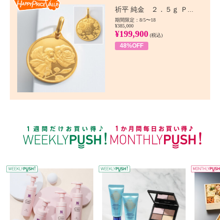
Happy Price value
祈平 純金 ２．５ｇ Ｐ...
期間限定：8/5〜18
¥385,000
¥199,900
(税込)
48%OFF
WEEKLY PUSH
W