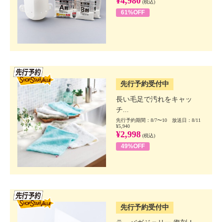
¥4,980
(税込)
61%OFF
SSV先行
先行予約受付中
長い毛足で汚れをキャッ
チ...
先行予約期間：8/7〜10 放送日：8/11
¥5,940
¥2,998
(税込)
49%OFF
SSV先行
先行予約受付中