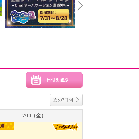
Next
次の3日間
7/10（金）
00