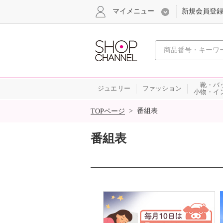
マイメニュー
新規会員登
心おどる
靴・バ
ジュエリー
ファッション
小物・イ
SALE
>
番組表
TOPページ
番組表