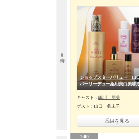
0
時
ショップスターバリュー 山
パーリーデュー薬用美白美容
キャスト：
嶋川 朋美
ゲスト：
山口 眞未子
番組を見る
1:00