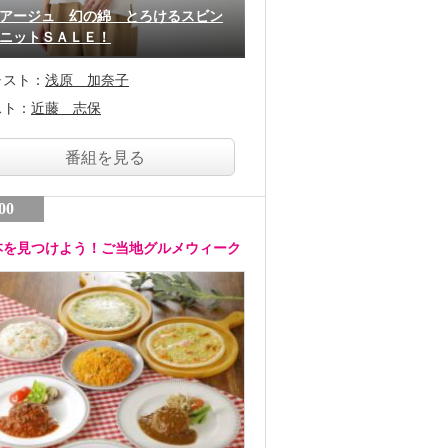
アージュ 幻の綿 とろけるスビン
ニットＳＡＬＥ！
ャスト：
浅原 加奈子
スト：
近藤 志保
番組を見る
00
本を見つけよう！ご当地グルメウィーク