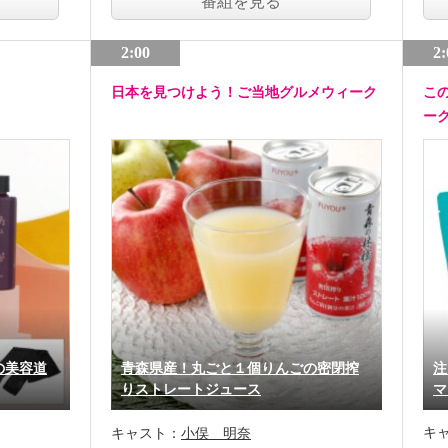
番組を見る
2:00
2:
日本を見つけよう！ご当地グルメウィーク
こ
ー
の美容道
青森県産！丸ごと１個りんごの密閉搾
注
りストレートジュース
マ
キ
キャスト：
小俣 明奈