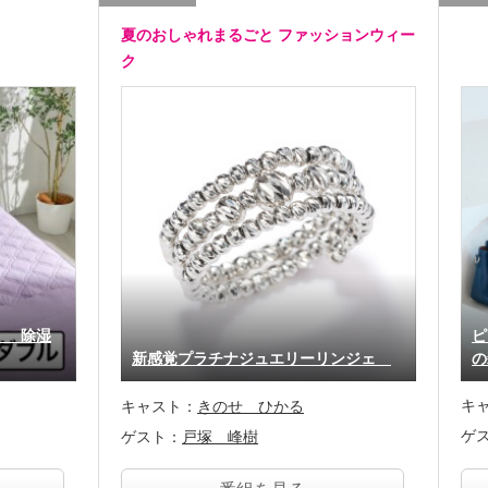
夏のおしゃれまるごと ファッションウィー
ク
！ 除湿
ピ
新感覚プラチナジュエリーリンジェ
の
キ
キャスト：
きのせ ひかる
ゲ
ゲスト：
戸塚 峰樹