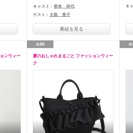
キ
キャスト：
密本 祥代
ゲスト：
大島 香子
番組を見る
4:00
4:
ションウィー
夏のおしゃれまるごと ファッションウィー
ク