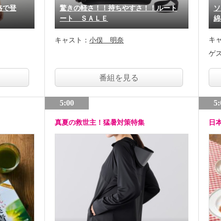
格で登
驚きの軽さ！！持ちやすさ！！ルート
ソ
ート ＳＡＬＥ
綿
キ
キャスト：
小俣 明奈
ゲ
番組を見る
5:00
5:
真夏の救世主！猛暑対策特集
日