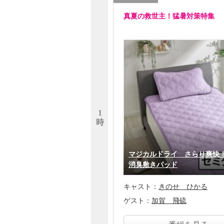
真夏の救世主！猛暑対策特集
1
時
マジカルドライ さらり爽快
消臭敷きパッド
キャスト：
きのせ ひかる
ゲスト：
加賀 飛硫