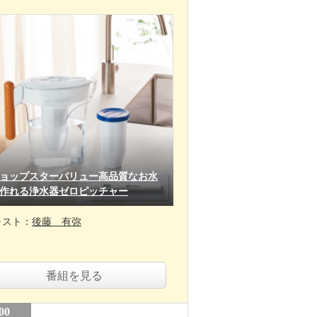
ョップスターバリュー高品質なお水
作れる浄水器ゼロピッチャー
ャスト：
後藤 有弥
番組を見る
00