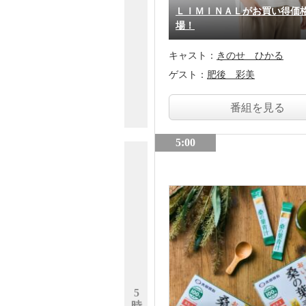
ＬＩＭＩＮＡＬがお買い得価
場！
キャスト：
きのせ ひかる
ゲスト：
肥後 彩美
番組を見る
5:00
5
時