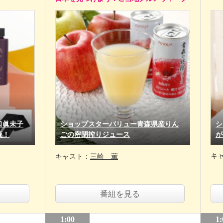
口眞未子
ショップスターバリュー青森県産りん
シ
液！
ごの密閉搾りジュース
が
キ
キャスト：
三崎 薫
番組を見る
1:00
1: