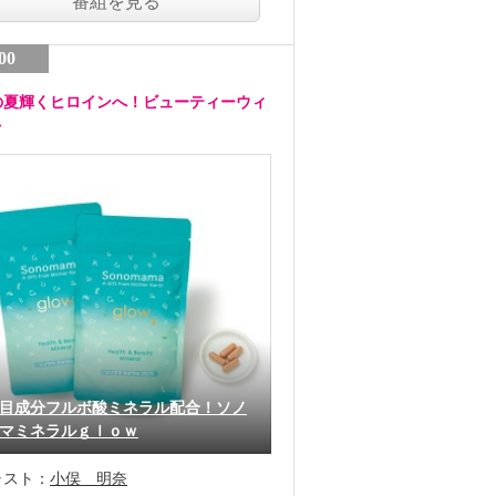
番組を見る
00
の夏輝くヒロインへ！ビューティーウィ
ク
目成分フルボ酸ミネラル配合！ソノ
マミネラルｇｌｏｗ
ャスト：
小俣 明奈