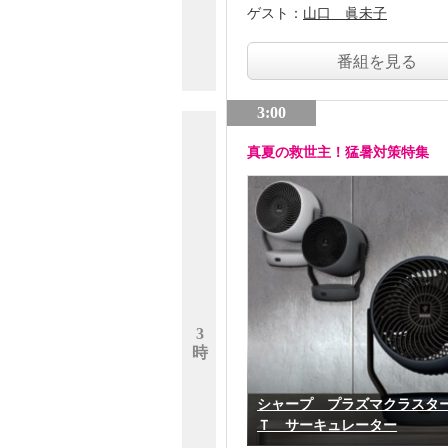
ゲスト：
山口 眞未子
番組を見る
3:00
真夏の救世主！猛暑対策特集
3
時
シャープ プラズマクラスタ
Ｔ サーキュレーター