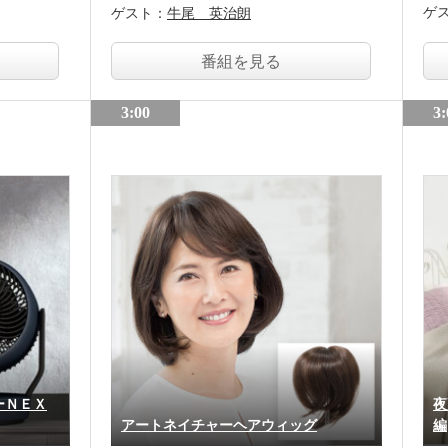
ゲ
ゲスト：
牛尾 英治朗
番組を見る
3:00
3:
ーＮＥＸ
夜
アートネイチャーヘアウィッグ
編