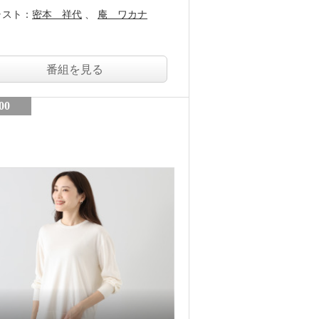
ャスト：
密本 祥代
庵 ワカナ
番組を見る
00