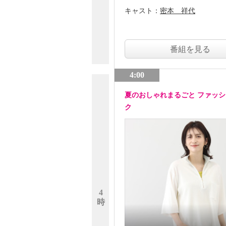
キャスト：
密本 祥代
番組を見る
4:00
夏のおしゃれまるごと ファッ
ク
4
時