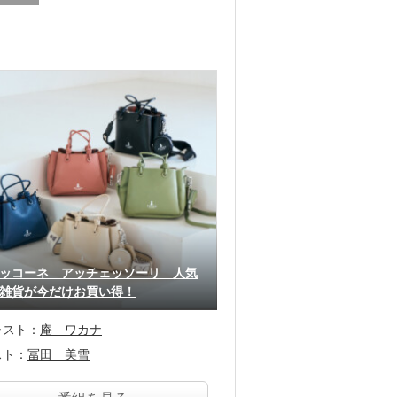
ッコーネ アッチェッソーリ 人気
雑貨が今だけお買い得！
ャスト：
庵 ワカナ
スト：
冨田 美雪