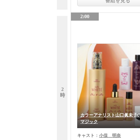
番組を見る
2:00
2
時
カラーアナリスト山口眞未子
マジック
キャスト：
小俣 明奈