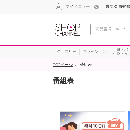
マイメニュー
新規会員登
心おどる
靴・バ
ジュエリー
ファッション
小物・イ
SALE
>
番組表
TOPページ
番組表