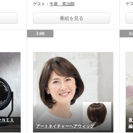
ゲ
ゲスト：
牛尾 英治朗
番組を見る
3:00
3:
ーＮＥＸ
夜
アートネイチャーヘアウィッグ
編