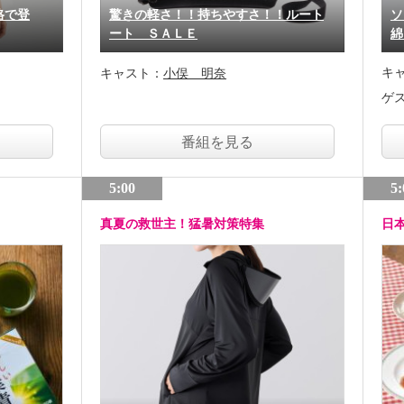
格で登
驚きの軽さ！！持ちやすさ！！ルート
ソ
ート ＳＡＬＥ
綿
キ
キャスト：
小俣 明奈
ゲ
番組を見る
5:00
5:
真夏の救世主！猛暑対策特集
日