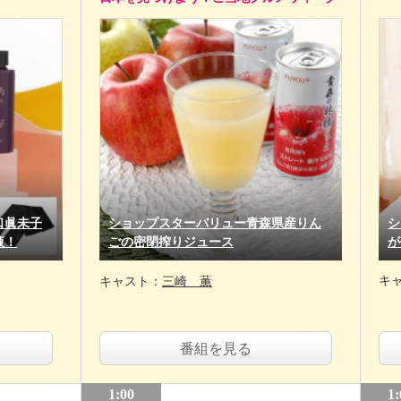
口眞未子
ショップスターバリュー青森県産りん
シ
液！
ごの密閉搾りジュース
が
キ
キャスト：
三崎 薫
番組を見る
1:00
1: