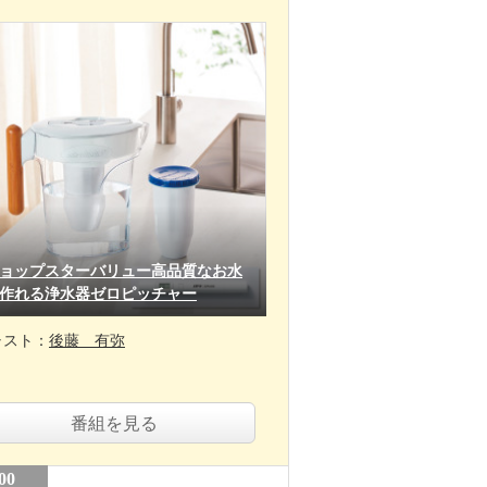
ョップスターバリュー高品質なお水
作れる浄水器ゼロピッチャー
ャスト：
後藤 有弥
番組を見る
00