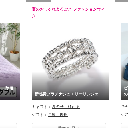
夏のおしゃれまるごと ファッションウィー
ク
！ 除湿
ピ
新感覚プラチナジュエリーリンジェ
の
キ
キャスト：
きのせ ひかる
ゲ
ゲスト：
戸塚 峰樹