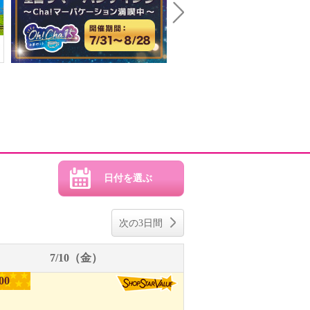
Next
次の3日間
7/10（金）
00