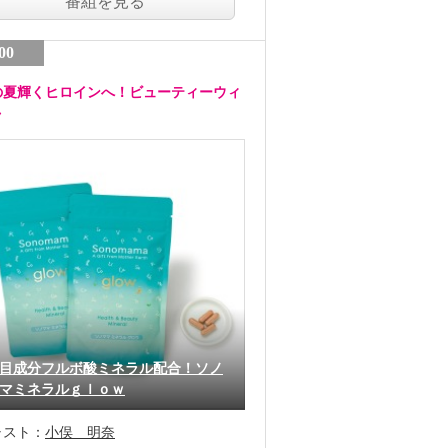
番組を見る
00
の夏輝くヒロインへ！ビューティーウィ
ク
目成分フルボ酸ミネラル配合！ソノ
マミネラルｇｌｏｗ
ャスト：
小俣 明奈