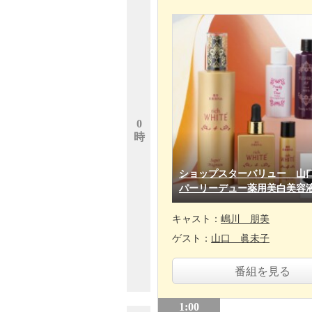
0
時
ショップスターバリュー 山
パーリーデュー薬用美白美容
キャスト：
嶋川 朋美
ゲスト：
山口 眞未子
番組を見る
1:00