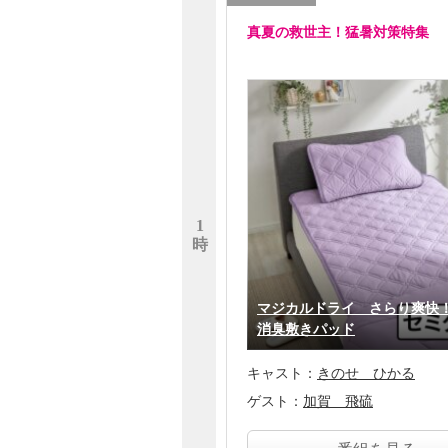
真夏の救世主！猛暑対策特集
1
時
マジカルドライ さらり爽快
消臭敷きパッド
キャスト：
きのせ ひかる
ゲスト：
加賀 飛硫