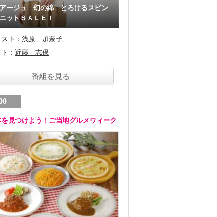
アージュ 幻の綿 とろけるスビン
ニットＳＡＬＥ！
ャスト：
浅原 加奈子
スト：
近藤 志保
番組を見る
00
本を見つけよう！ご当地グルメウィーク