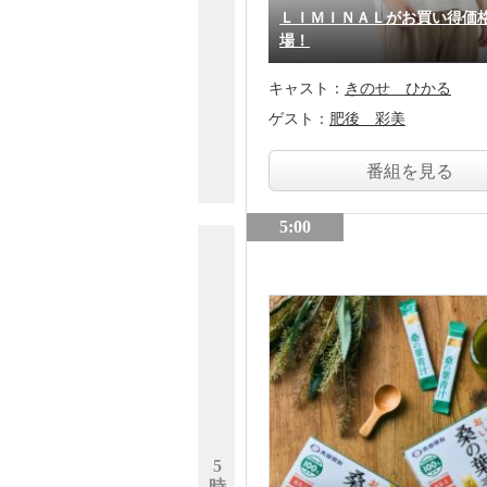
ＬＩＭＩＮＡＬがお買い得価
場！
キャスト：
きのせ ひかる
ゲスト：
肥後 彩美
番組を見る
5:00
5
時