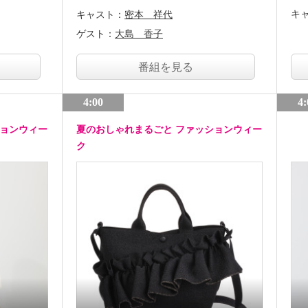
キ
キャスト：
密本 祥代
ゲスト：
大島 香子
番組を見る
4:00
4:
ションウィー
夏のおしゃれまるごと ファッションウィー
ク