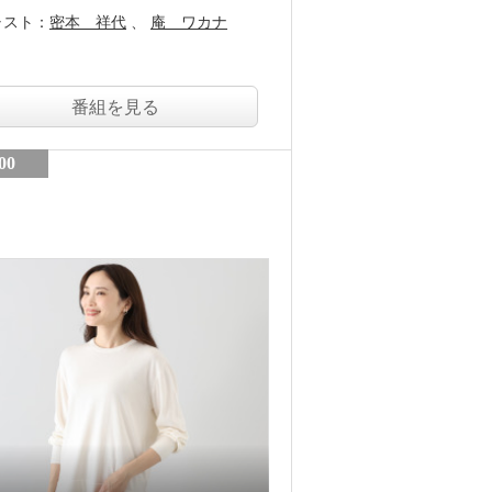
ャスト：
密本 祥代
庵 ワカナ
番組を見る
00