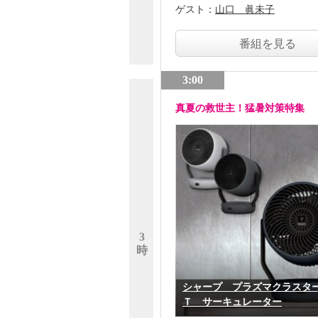
ゲスト：
山口 眞未子
番組を見る
3:00
真夏の救世主！猛暑対策特集
3
時
シャープ プラズマクラスタ
Ｔ サーキュレーター