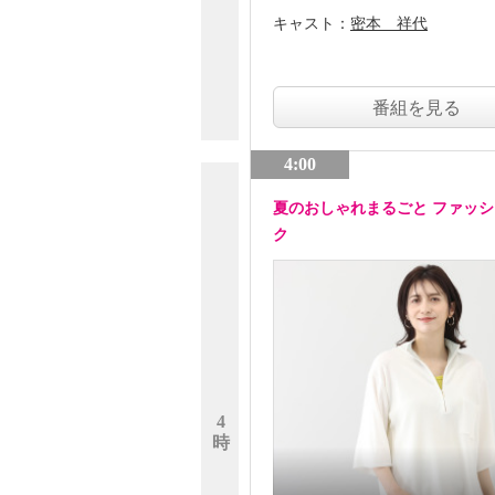
キャスト：
密本 祥代
番組を見る
4:00
夏のおしゃれまるごと ファッ
ク
4
時