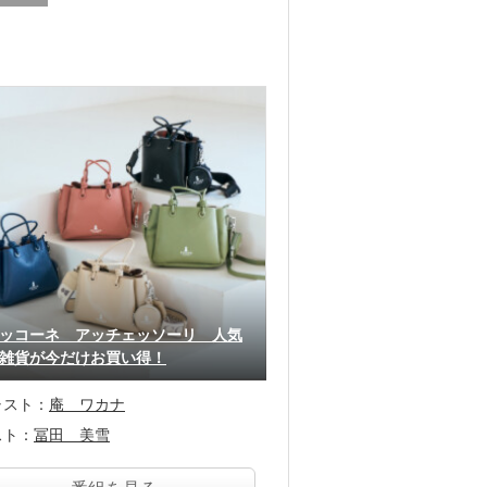
ッコーネ アッチェッソーリ 人気
雑貨が今だけお買い得！
ャスト：
庵 ワカナ
スト：
冨田 美雪