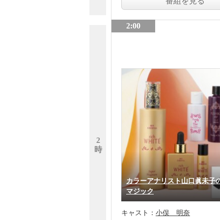
番組を見る
2:00
2
時
カラーアナリスト山口眞未子
マジック
キャスト：
小俣 明奈