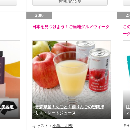
番組を見る
2:00
2:
日本を見つけよう！ご当地グルメウィーク
こ
ー
の美容道
青森県産！丸ごと１個りんごの密閉搾
注
りストレートジュース
マ
キ
キャスト：
小俣 明奈