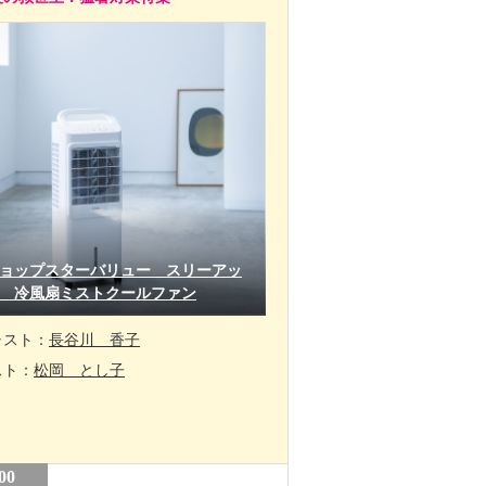
ョップスターバリュー スリーアッ
 冷風扇ミストクールファン
ャスト：
長谷川 香子
スト：
松岡 とし子
00