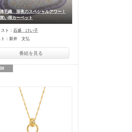
津毛織 深夜のスペシャルアワー！
買い得カーペット
ャスト：
石盛 けい子
スト：
新井 文弘
番組を見る
00