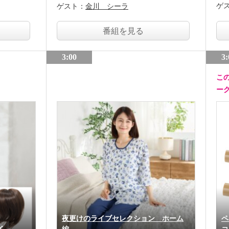
ゲ
ゲスト：
金川 シーラ
番組を見る
3:00
3:
こ
ー
夜更けのライブセレクション ホーム
ペ