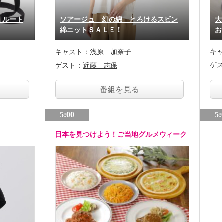
！ルート
ソアージュ 幻の綿 とろけるスビン
大
綿ニットＳＡＬＥ！
お
キ
キャスト：
浅原 加奈子
ゲ
ゲスト：
近藤 志保
番組を見る
5:00
5:
日本を見つけよう！ご当地グルメウィーク