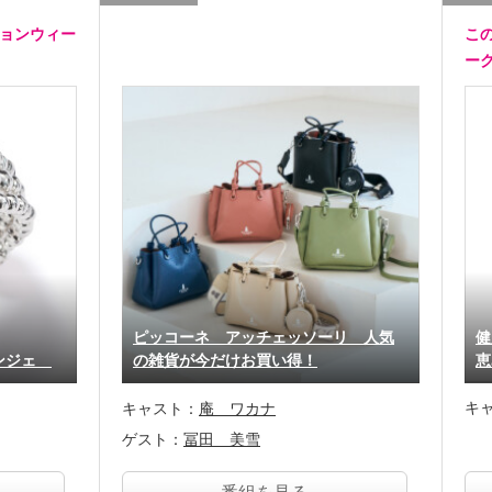
ションウィー
こ
ー
ピッコーネ アッチェッソーリ 人気
健
リンジェ
の雑貨が今だけお買い得！
恵
キ
キャスト：
庵 ワカナ
ゲスト：
冨田 美雪