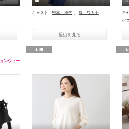
グ
編
コ
キ
キャスト：
密本 祥代
庵 ワカナ
ゲ
番組を見る
4:00
4:
ションウィー