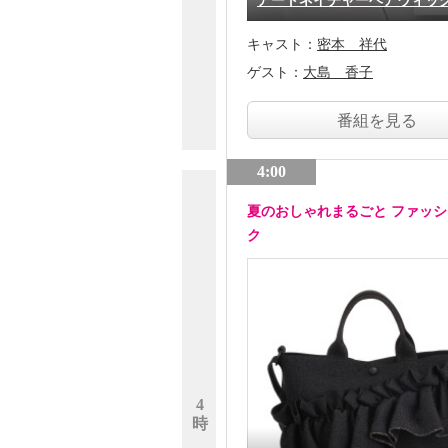
アートネイチャーヘアウィッ
キャスト：
密本 祥代
ゲスト：
大島 香子
番組を見る
4:00
夏のおしゃれまるごと ファッ
ク
4
時