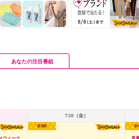
あなたの注目番組
7/10（金）
0:00
0:
メウィーク
真