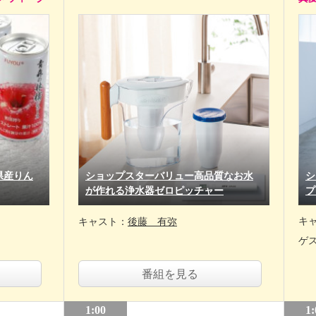
県産りん
ショップスターバリュー高品質なお水
シ
が作れる浄水器ゼロピッチャー
プ
キ
キャスト：
後藤 有弥
ゲ
番組を見る
1:00
1: