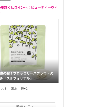
の夏輝くヒロインへ！ビューティーウィ
ク
康の鍵！ブロッコリースプラウトの
み「スルフォリアル」
ャスト：
密本 祥代