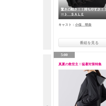
驚きの軽さ！！持ちやすさ！
ート ＳＡＬＥ
キャスト：
小俣 明奈
番組を見る
5:00
真夏の救世主！猛暑対策特集