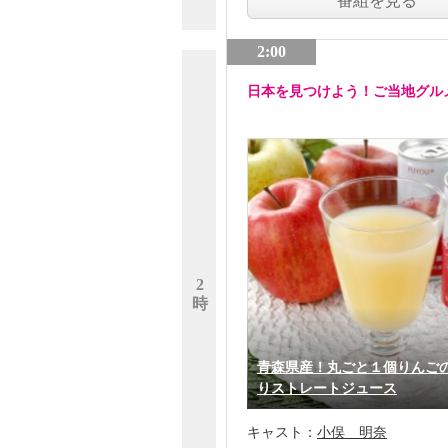
番組を見る
2:00
日本を見つけよう！ご当地グル
2
時
青森県産！丸ごと１個りんご
りストレートジュース
キャスト：
小俣 明奈