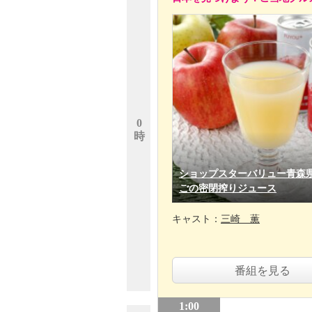
0
時
ショップスターバリュー青森
ごの密閉搾りジュース
キャスト：
三崎 薫
番組を見る
1:00