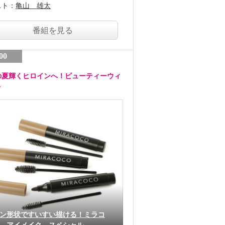
スト：
亀山 雄太
番組を見る
00
の夏輝くヒロインへ！ビューティーウィ
ク
ン形状ですいすい描ける！ミラコ