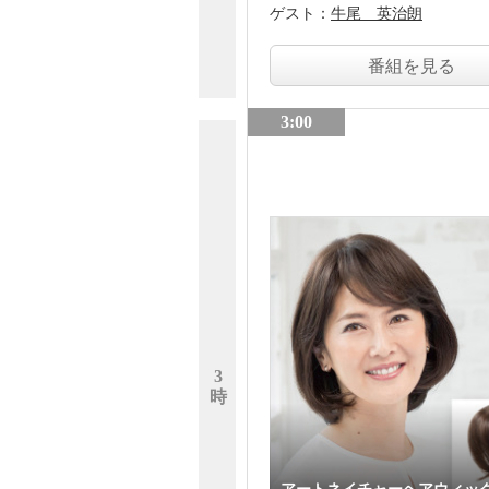
ゲスト：
牛尾 英治朗
番組を見る
3:00
3
時