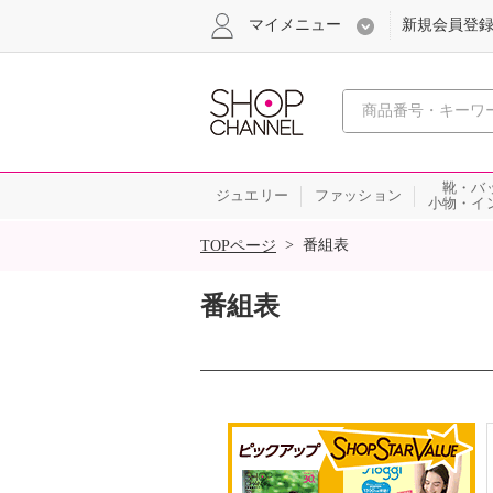
マイメニュー
新規会員登
心おどる
靴・バ
ジュエリー
ファッション
小物・イ
SALE
>
番組表
TOPページ
番組表