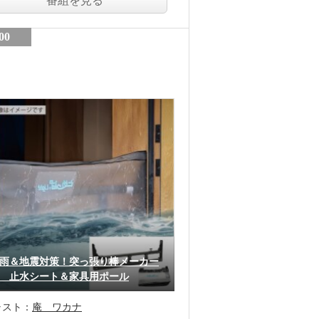
番組を見る
00
雨＆地震対策！突っ張り棒メーカー
 止水シート＆家具用ポール
ャスト：
庵 ワカナ