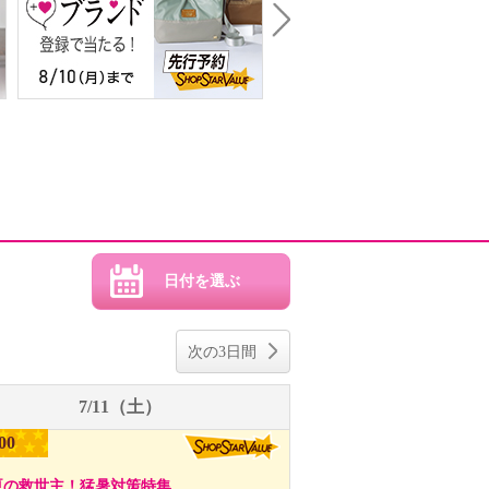
Next
次の3日間
7/11（土）
00
夏の救世主！猛暑対策特集