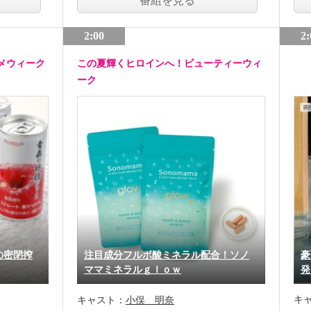
番組を見る
2:00
2:
メウィーク
この夏輝くヒロインへ！ビューティーウィ
ーク
の密閉搾
注目成分フルボ酸ミネラル配合！ソノ
豪
ママミネラルｇｌｏｗ
発
キ
キャスト：
小俣 明奈