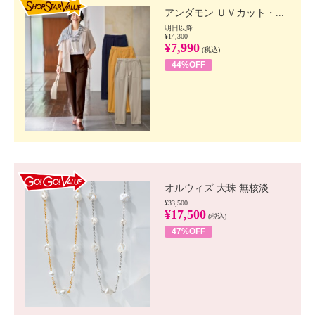
アンダモン ＵＶカット・...
明日以降
¥14,300
¥7,990
(税込)
44%OFF
GO!GO! VALUE
オルウィズ 大珠 無核淡...
¥33,500
¥17,500
(税込)
47%OFF