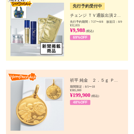
先行予約受付中
チェンジ ＴＶ通販出演２...
先行予約期間：7/27〜8/8 放送日：8/9
¥32,835
¥9,988
(税込)
69%OFF
Happy Price value
祈平 純金 ２．５ｇ Ｐ...
期間限定：8/5〜18
¥385,000
¥199,900
(税込)
48%OFF