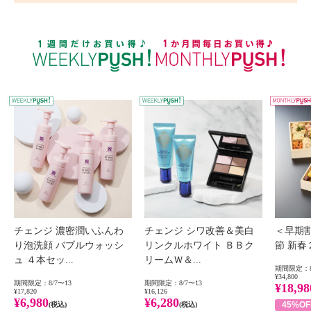
WEEKLY PUSH
W
チェンジ 濃密潤いふんわ
チェンジ シワ改善＆美白
＜早期
り泡洗顔 バブルウォッシ
リンクルホワイト ＢＢク
節 新
ュ ４本セッ...
リームＷ＆...
期間限定：8
¥34,800
期間限定：8/7〜13
期間限定：8/7〜13
¥18,98
¥17,820
¥16,126
¥6,980
¥6,280
45%OF
(税込)
(税込)