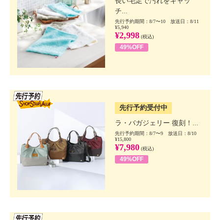
長い毛足で汚れをキャッ
チ...
先行予約期間：8/7〜10 放送日：8/11
¥5,940
¥2,998
(税込)
49%OFF
SSV先行
先行予約受付中
ラ・バガジェリー 復刻！...
先行予約期間：8/7〜9 放送日：8/10
¥15,800
¥7,980
(税込)
49%OFF
SSV先行