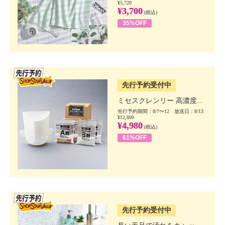
¥5,720
¥3,700
(税込)
35%OFF
SSV先行
先行予約受付中
ミセスクレンリー 高濃度...
先行予約期間：8/7〜12 放送日：8/13
¥12,800
¥4,980
(税込)
61%OFF
SSV先行
先行予約受付中