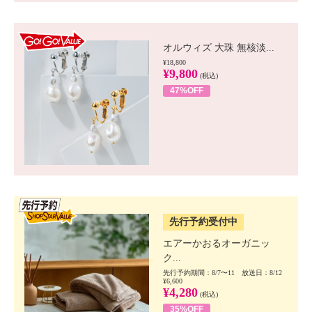
GO!GO! VALUE
オルウィズ 大珠 無核淡...
¥18,800
¥9,800
(税込)
47%OFF
SSV先行
先行予約受付中
エアーかおるオーガニッ
ク...
先行予約期間：8/7〜11 放送日：8/12
¥6,600
¥4,280
(税込)
35%OFF