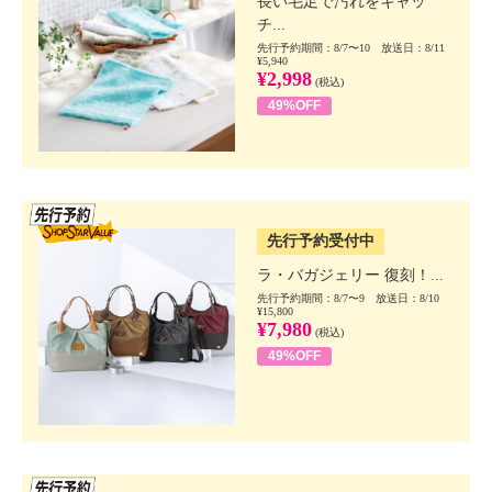
長い毛足で汚れをキャッ
チ...
先行予約期間：8/7〜10 放送日：8/11
¥5,940
¥2,998
(税込)
49%OFF
SSV先行
先行予約受付中
ラ・バガジェリー 復刻！...
先行予約期間：8/7〜9 放送日：8/10
¥15,800
¥7,980
(税込)
49%OFF
SSV先行