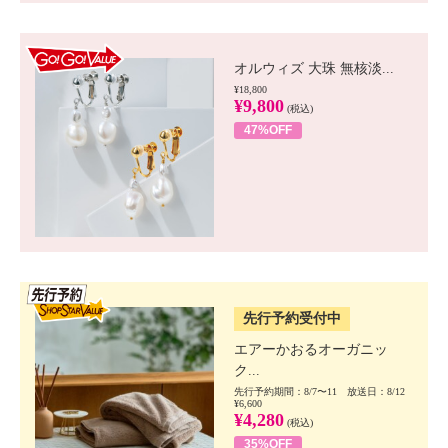
GO!GO! VALUE
オルウィズ 大珠 無核淡...
¥18,800
¥9,800
(税込)
47%OFF
SSV先行
先行予約受付中
エアーかおるオーガニッ
ク...
先行予約期間：8/7〜11 放送日：8/12
¥6,600
¥4,280
(税込)
35%OFF