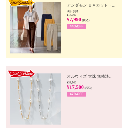
アンダモン ＵＶカット・...
明日以降
¥14,300
¥7,990
(税込)
44%OFF
GO!GO! VALUE
オルウィズ 大珠 無核淡...
¥33,500
¥17,500
(税込)
47%OFF