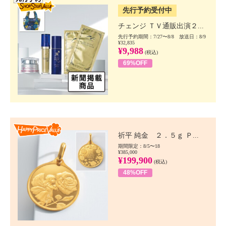
先行予約受付中
チェンジ ＴＶ通販出演２...
先行予約期間：7/27〜8/8 放送日：8/9
¥32,835
¥9,988
(税込)
69%OFF
Happy Price value
祈平 純金 ２．５ｇ Ｐ...
期間限定：8/5〜18
¥385,000
¥199,900
(税込)
48%OFF