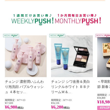
WEEKLY PUSH
W
チェンジ 濃密潤いふんわ
チェンジ シワ改善＆美白
＜早期
り泡洗顔 バブルウォッシ
リンクルホワイト ＢＢク
節 新
ュ ４本セッ...
リームＷ＆...
期間限定：8
¥34,800
期間限定：8/7〜13
期間限定：8/7〜13
¥18,98
¥17,820
¥16,126
¥6,980
¥6,280
45%OF
(税込)
(税込)