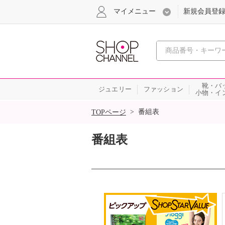
マイメニュー
新規会員登
心おどる
靴・バ
ジュエリー
ファッション
小物・イ
SALE
>
番組表
TOPページ
番組表