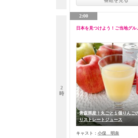
番組を見る
2:00
日本を見つけよう！ご当地グル
2
時
青森県産！丸ごと１個りんご
りストレートジュース
キャスト：
小俣 明奈