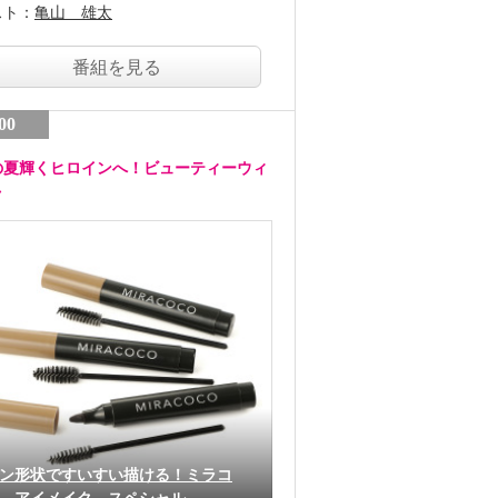
スト：
亀山 雄太
番組を見る
00
の夏輝くヒロインへ！ビューティーウィ
ク
ン形状ですいすい描ける！ミラコ