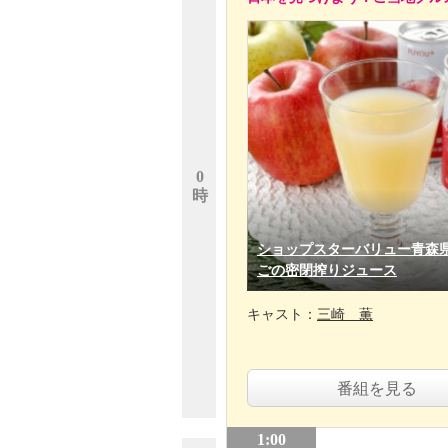
0
時
ショップスターバリュー青森
ごの密閉搾りジュース
キャスト：
三崎 薫
番組を見る
1:00