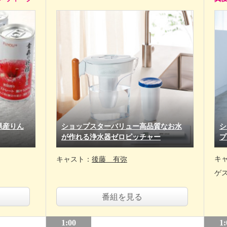
県産りん
ショップスターバリュー高品質なお水
シ
が作れる浄水器ゼロピッチャー
プ
キ
キャスト：
後藤 有弥
ゲ
番組を見る
1:00
1: