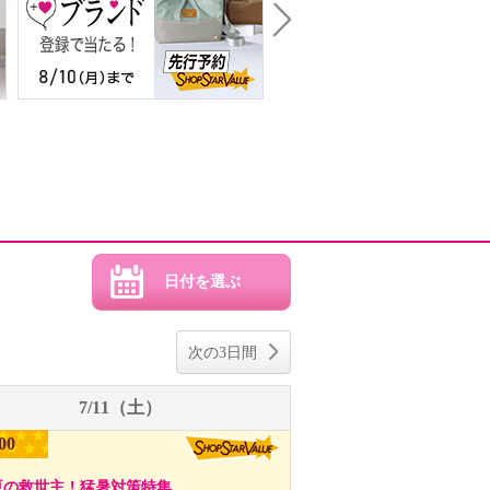
Next
次の3日間
7/11（土）
00
夏の救世主！猛暑対策特集