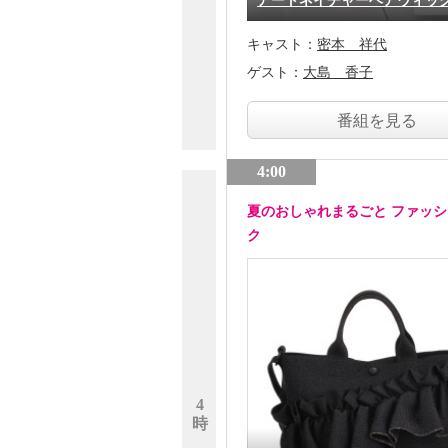
アートネイチャーヘアウィッ
キャスト：
密本 祥代
ゲスト：
大島 香子
番組を見る
4:00
夏のおしゃれまるごと ファッ
ク
4
時