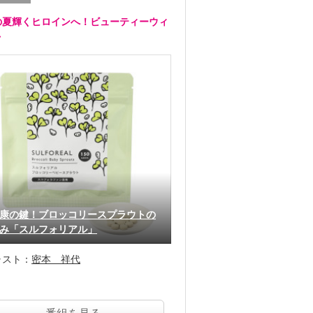
の夏輝くヒロインへ！ビューティーウィ
ク
康の鍵！ブロッコリースプラウトの
み「スルフォリアル」
ャスト：
密本 祥代