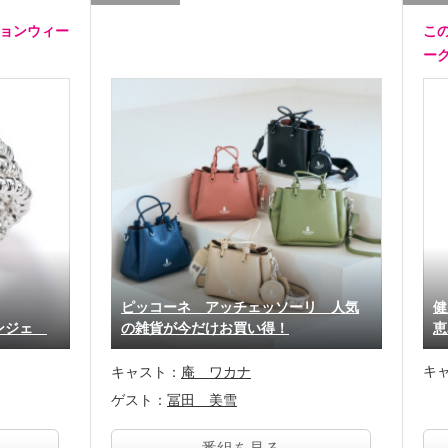
ションウィー
こ
ー
ピッコーネ アッチェッソーリ 人気
健
リンジェ
の雑貨が今だけお買い得！
恵
キ
キャスト：
庵 ワカナ
ゲスト：
冨田 美雪