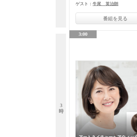
ゲスト：
牛尾 英治朗
番組を見る
3:00
3
時