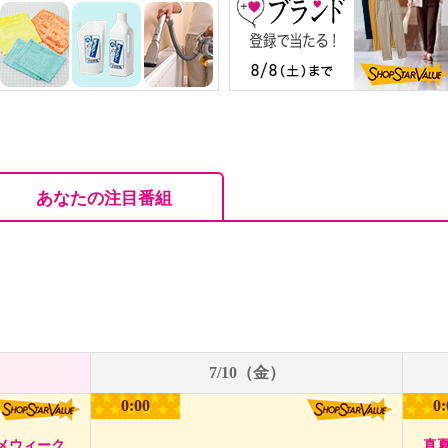
あなたの注目番組
7/10（金）
0:00
0:
メウィーク
真