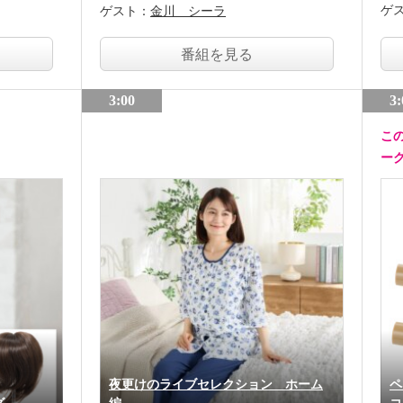
ゲ
ゲスト：
金川 シーラ
番組を見る
3:00
3:
こ
ー
夜更けのライブセレクション ホーム
ペ