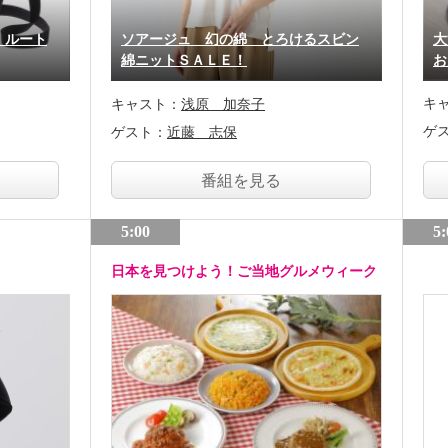
！ルート
ソアージュ 幻の綿 とろけるスビン
大
綿ニットＳＡＬＥ！
お
キ
キャスト：
浅原 加奈子
ゲ
ゲスト：
近藤 志保
番組を見る
5:00
5:
日本を見つけよう！ご当地グルメウィーク