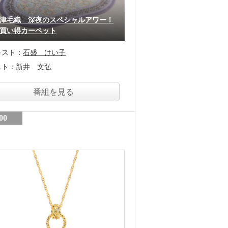
津毛織 深夜のスペシャルアワー！
買い得カーペット
ャスト：
石盛 けい子
スト：
新井 文弘
番組を見る
00