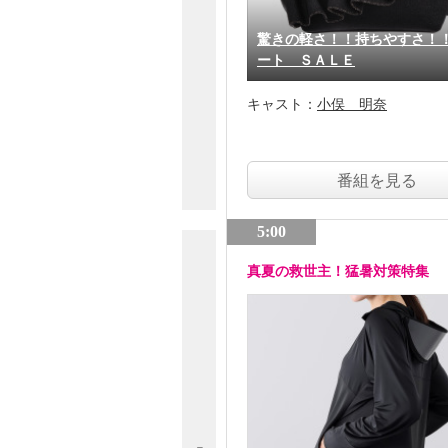
驚きの軽さ！！持ちやすさ！
ート ＳＡＬＥ
キャスト：
小俣 明奈
番組を見る
5:00
真夏の救世主！猛暑対策特集