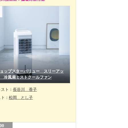
ョップスターバリュー スリーアッ
 冷風扇ミストクールファン
ャスト：
長谷川 香子
スト：
松岡 とし子
00