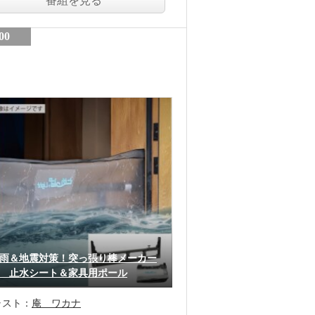
番組を見る
00
雨＆地震対策！突っ張り棒メーカー
 止水シート＆家具用ポール
ャスト：
庵 ワカナ