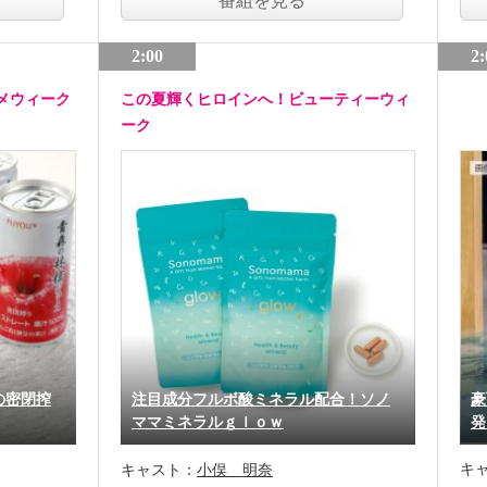
番組を見る
2:00
2:
メウィーク
この夏輝くヒロインへ！ビューティーウィ
ーク
の密閉搾
注目成分フルボ酸ミネラル配合！ソノ
豪
ママミネラルｇｌｏｗ
発
キ
キャスト：
小俣 明奈