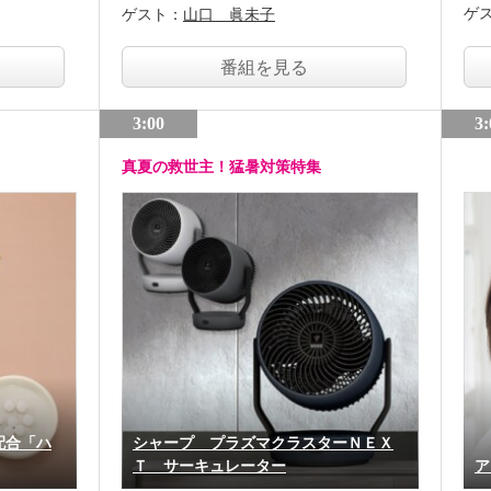
ゲ
ゲスト：
山口 眞未子
番組を見る
3:00
3:
真夏の救世主！猛暑対策特集
配合「ハ
シャープ プラズマクラスターＮＥＸ
Ｔ サーキュレーター
ア