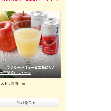
ョップスターバリュー青森県産りん
の密閉搾りジュース
ャスト：
三崎 薫
番組を見る