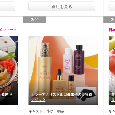
番組を見る
2:00
2:
メウィーク
日
くる黒毛
カラーアナリスト山口眞未子の美容道
青
マジック
り
キ
キャスト：
小俣 明奈