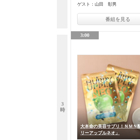
ゲスト：
山田 彰男
番組を見る
3:00
3
時
大本命の美容サプリ！ＮＭＮ
リーアップルネオ」