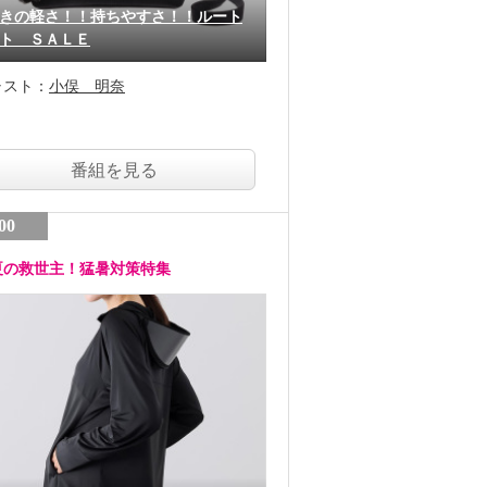
きの軽さ！！持ちやすさ！！ルート
ト ＳＡＬＥ
ャスト：
小俣 明奈
番組を見る
00
夏の救世主！猛暑対策特集