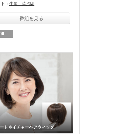
スト：
牛尾 英治朗
番組を見る
00
ートネイチャーヘアウィッグ