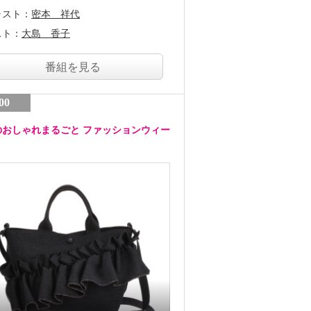
ャスト：
密本 祥代
スト：
大島 香子
番組を見る
00
のおしゃれまるごと ファッションウィー