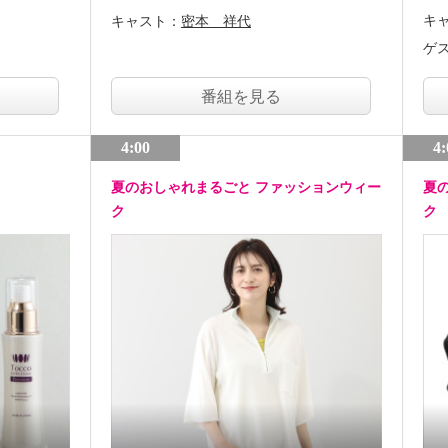
キ
キャスト：
密本 祥代
ゲ
番組を見る
4:00
4:
夏のおしゃれまるごと ファッションウィー
夏
ク
ク