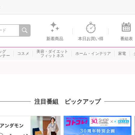
録
、瞬間を。通販・テレビショッピングのショップチャンネル
新着商品
本日お買い得
番組表
ッグ
美容・ダイエット
コスメ
ホーム・インテリア
家電
ンナー
フィットネス
注目番組 ピックアップ