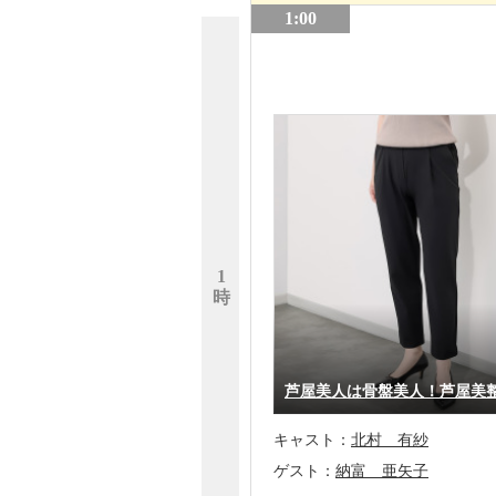
1:00
1
時
芦屋美人は骨盤美人！芦屋美
キャスト：
北村 有紗
ゲスト：
納富 亜矢子