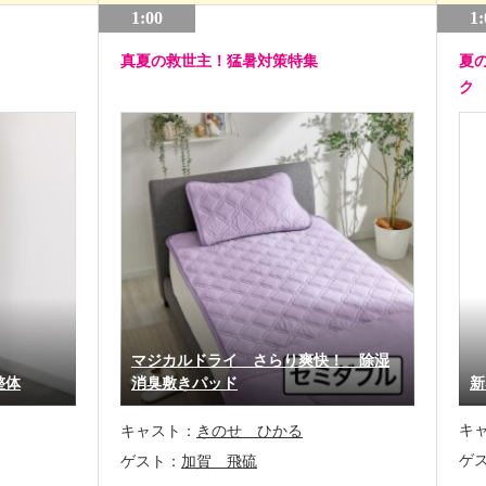
1:00
1:
真夏の救世主！猛暑対策特集
夏
ク
マジカルドライ さらり爽快！ 除湿
整体
消臭敷きパッド
新
キ
キャスト：
きのせ ひかる
ゲ
ゲスト：
加賀 飛硫