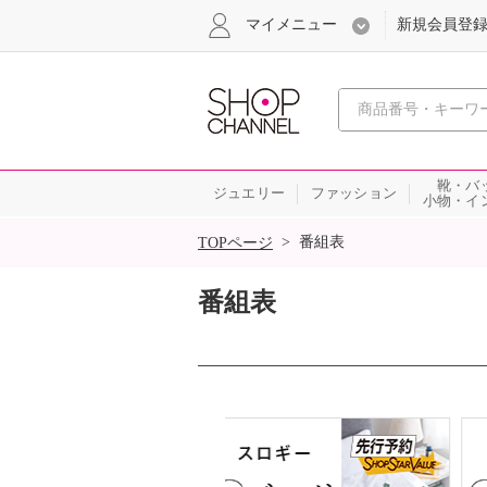
マイメニュー
新規会員登
心おどる
靴・バ
ジュエリー
ファッション
小物・イ
SALE
>
番組表
TOPページ
番組表