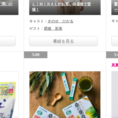
と潤いの
ＬＩＭＩＮＡＬがお買い得価格で登
驚
場！
ー
キ
キャスト：
きのせ ひかる
ゲスト：
肥後 彩美
番組を見る
5:00
5:
真