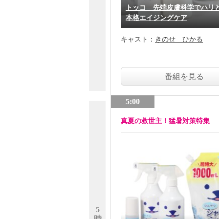
トッコ 先端皮膚科学でハリ
本格エイジングケア
キャスト：
きのせ ひかる
番組を見る
5:00
真夏の救世主！猛暑対策特集
5
時