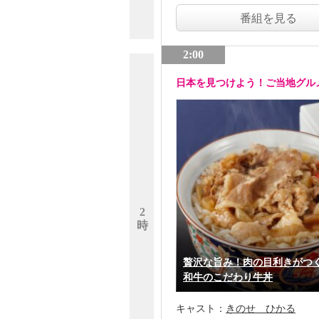
番組を見る
2:00
日本を見つけよう！ご当地グル
2
時
贅沢な旨み！肉の目利きがつ
和牛のこだわり牛丼
キャスト：
きのせ ひかる