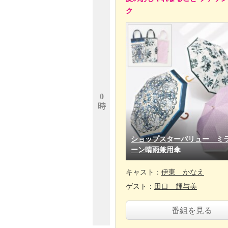
ク
0
時
ショップスターバリュー ミ
ーン晴雨兼用傘
キャスト：
伊東 かなえ
ゲスト：
田口 輝与美
番組を見る