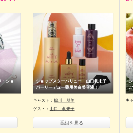
ラ・ショ
ショップスターバリュー 山口眞未子
シ
パーリーデュー薬用美白美容液！
ご
キ
キャスト：
嶋川 朋美
ゲスト：
山口 眞未子
番組を見る