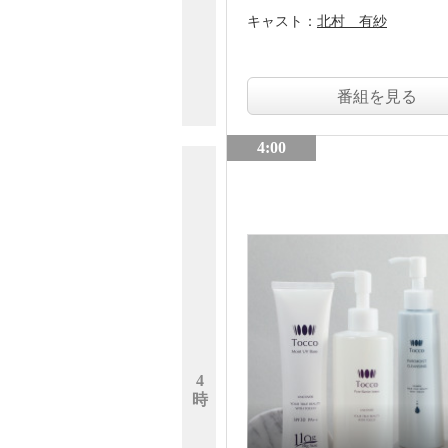
キャスト：
北村 有紗
番組を見る
4:00
4
時