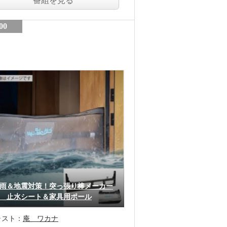
番組を見る
00
雨＆地震対策！突っ張り棒メーカー
 止水シート＆家具用ポール
ャスト：
庵 ワカナ