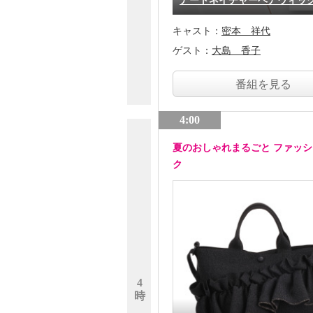
アートネイチャーヘアウィッ
キャスト：
密本 祥代
ゲスト：
大島 香子
番組を見る
4:00
夏のおしゃれまるごと ファッ
ク
4
時