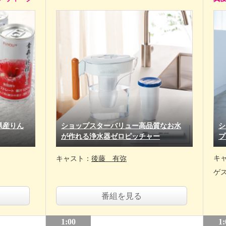
県産りん
ショップスターバリュー高品質なお水
シ
が作れる浄水器ゼロピッチャー
プ
キ
キャスト：
後藤 有弥
ゲ
番組を見る
1:00
1: