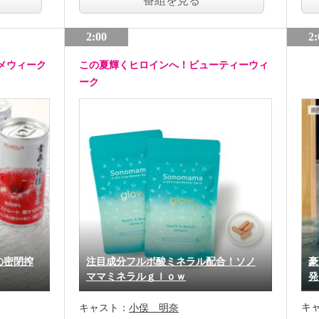
番組を見る
2:00
2:
メウィーク
この夏輝くヒロインへ！ビューティーウィ
ーク
の密閉搾
注目成分フルボ酸ミネラル配合！ソノ
豪
ママミネラルｇｌｏｗ
発
キ
キャスト：
小俣 明奈