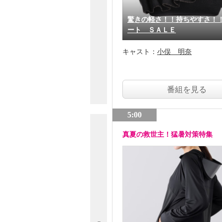
驚きの軽さ！！持ちやすさ！
ート ＳＡＬＥ
キャスト：
小俣 明奈
番組を見る
5:00
真夏の救世主！猛暑対策特集