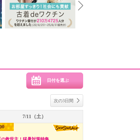
Next
次の3日間
7/11（土）
00
夏の救世主！猛暑対策特集