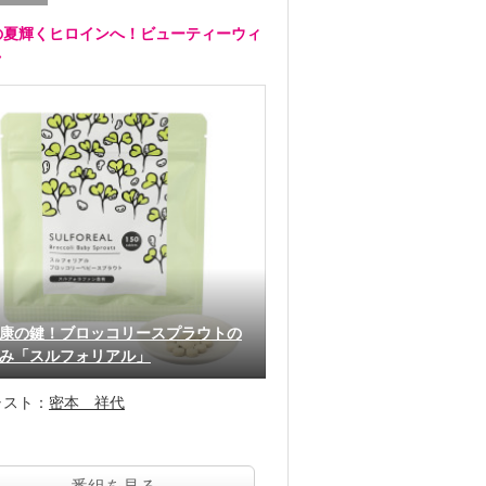
の夏輝くヒロインへ！ビューティーウィ
ク
康の鍵！ブロッコリースプラウトの
み「スルフォリアル」
ャスト：
密本 祥代