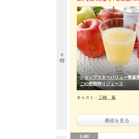
0
時
ショップスターバリュー青森
ごの密閉搾りジュース
キャスト：
三崎 薫
番組を見る
1:00