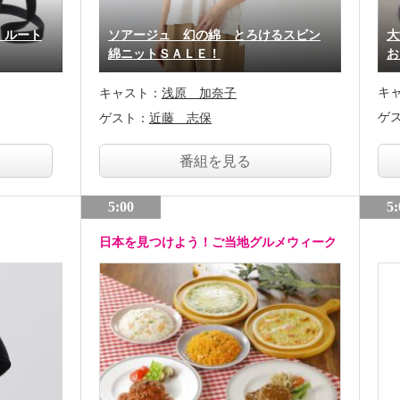
！ルート
ソアージュ 幻の綿 とろけるスビン
大
綿ニットＳＡＬＥ！
お
キ
キャスト：
浅原 加奈子
ゲ
ゲスト：
近藤 志保
番組を見る
5:00
5:
日本を見つけよう！ご当地グルメウィーク