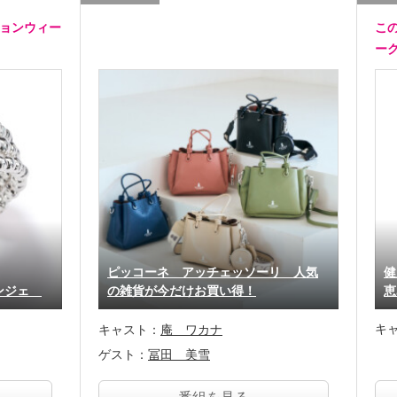
ションウィー
こ
ー
ピッコーネ アッチェッソーリ 人気
健
リンジェ
の雑貨が今だけお買い得！
恵
キ
キャスト：
庵 ワカナ
ゲスト：
冨田 美雪