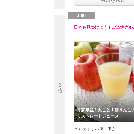
番組を見る
2:00
日本を見つけよう！ご当地グル
2
時
青森県産！丸ごと１個りんご
りストレートジュース
キャスト：
小俣 明奈