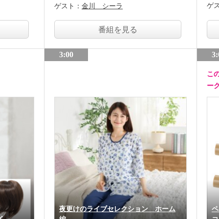
ゲ
ゲスト：
金川 シーラ
番組を見る
3:00
3:
こ
ー
夜更けのライブセレクション ホーム
ペ