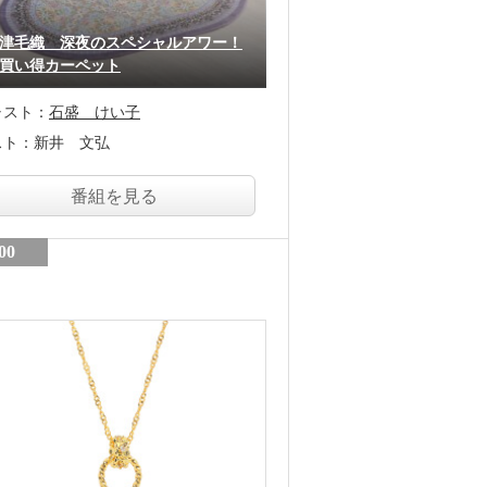
津毛織 深夜のスペシャルアワー！
買い得カーペット
ャスト：
石盛 けい子
スト：
新井 文弘
番組を見る
00