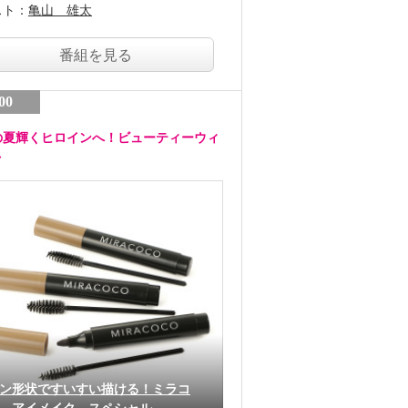
スト：
亀山 雄太
番組を見る
00
の夏輝くヒロインへ！ビューティーウィ
ク
ン形状ですいすい描ける！ミラコ