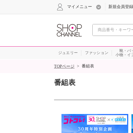
マイメニュー
新規会員登
心おどる
靴・バ
ジュエリー
ファッション
小物・イ
SALE
>
番組表
TOPページ
番組表