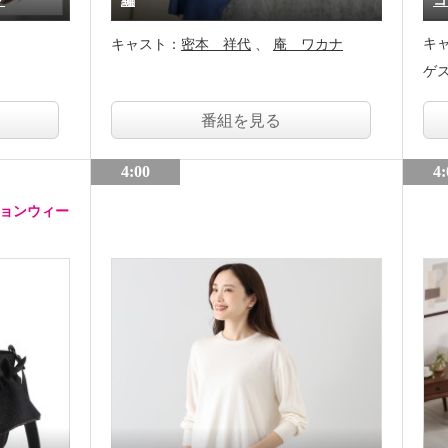
グ
編
コ
キ
キャスト：
密本 祥代
庵 ワカナ
ゲ
番組を見る
4:00
4:
ションウィー