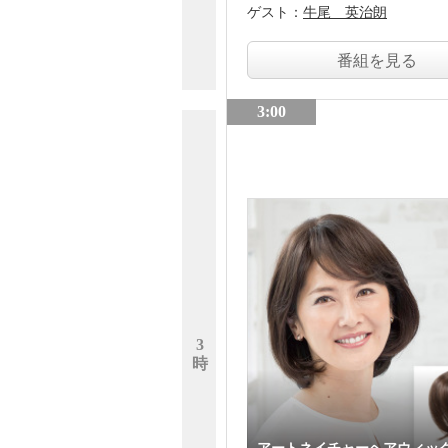
ゲスト：
牛尾 英治朗
番組を見る
3:00
3
時