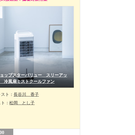
ョップスターバリュー スリーアッ
 冷風扇ミストクールファン
ャスト：
長谷川 香子
スト：
松岡 とし子
00