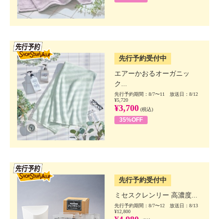
SSV先行
先行予約受付中
エアーかおるオーガニッ
ク...
先行予約期間：8/7〜11 放送日：8/12
¥5,720
¥3,700
(税込)
35%OFF
SSV先行
先行予約受付中
ミセスクレンリー 高濃度...
先行予約期間：8/7〜12 放送日：8/13
¥12,800