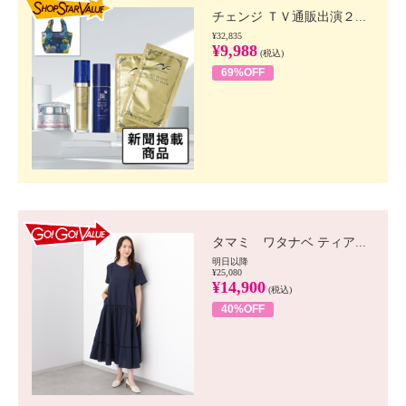
チェンジ ＴＶ通販出演２...
¥32,835
¥9,988
(税込)
69%OFF
GO!GO! VALUE
タマミ ワタナベ ティア...
明日以降
¥25,080
¥14,900
(税込)
40%OFF