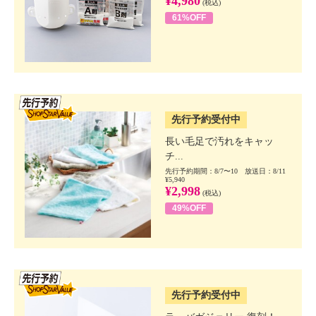
¥4,980
(税込)
61%OFF
SSV先行
先行予約受付中
長い毛足で汚れをキャッ
チ...
先行予約期間：8/7〜10 放送日：8/11
¥5,940
¥2,998
(税込)
49%OFF
SSV先行
先行予約受付中