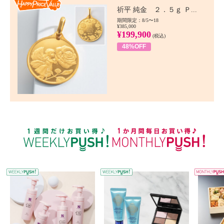
Happy Price value
祈平 純金 ２．５ｇ Ｐ...
期間限定：8/5〜18
¥385,000
¥199,900
(税込)
48%OFF
WEEKLY PUSH
W