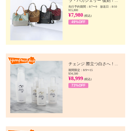
ラ・バガジェリー 復刻！...
先行予約期間：8/7〜9 放送日：8/10
¥15,800
¥7,980
(税込)
49%OFF
Happy Price value
チェンジ 際立つ白さへ！...
期間限定：8/9〜15
¥34,580
¥8,999
(税込)
73%OFF