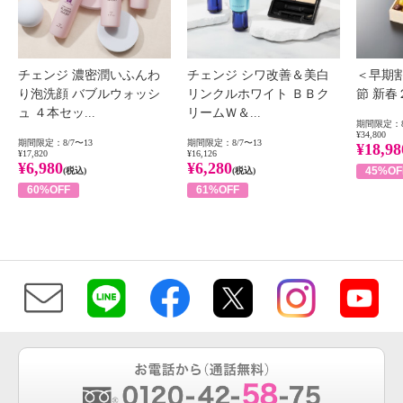
チェンジ 濃密潤いふんわ
チェンジ シワ改善＆美白
＜早期
り泡洗顔 バブルウォッシ
リンクルホワイト ＢＢク
節 新
ュ ４本セッ...
リームＷ＆...
期間限定：8
¥34,800
期間限定：8/7〜13
期間限定：8/7〜13
¥18,98
¥17,820
¥16,126
¥6,980
¥6,280
45%OF
(税込)
(税込)
60%OFF
61%OFF