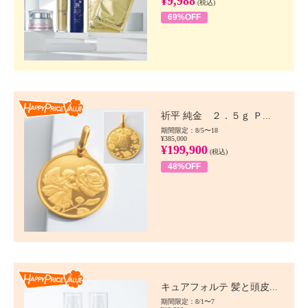
¥9,988
(税込)
69%OFF
Happy Price value
祈平 純金 ２．５ｇ Ｐ...
期間限定：8/5〜18
¥385,000
¥199,900
(税込)
48%OFF
Happy Price value
キュアフォルテ 髪と頭皮...
期間限定：8/1〜7