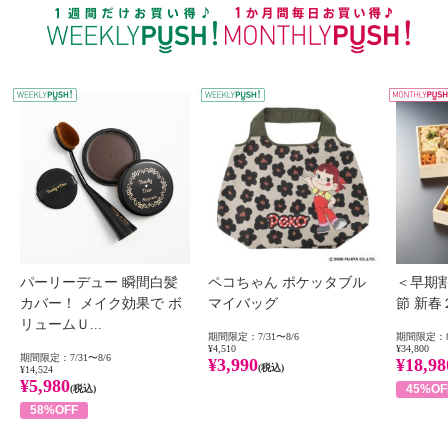
WEEKLY PUSH
W
パーリーデュー 瞬間白髪
ペコちゃん ポケッタブル
＜早期
カバー！ メイク効果で ボ
マイバッグ
節 新
リュームＵ...
期間限定：7/31〜8/6
期間限定：8
¥4,510
¥34,800
期間限定：7/31〜8/6
¥3,990
¥18,98
(税込)
¥14,524
¥5,980
45%OF
(税込)
58%OFF