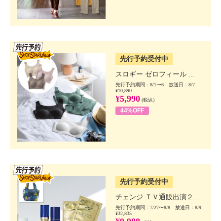
SSV先行
先行予約受付中
スロギー ゼロフィール ...
先行予約期間：8/1〜6 放送日：8/7
¥10,890
¥5,990
(税込)
44%OFF
SSV先行
先行予約受付中
チェンジ ＴＶ通販出演２...
先行予約期間：7/27〜8/8 放送日：8/9
¥32,835