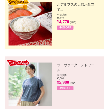
北アルプスの天然水仕立
て...
明日以降
¥8,640
¥4,770
(税込)
44%OFF
GO!GO! VALUE
ラ ヴァーグ デトワー
ル...
明日以降
¥9,900
¥5,980
(税込)
39%OFF