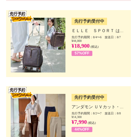
SSV先行
先行予約受付中
ＥＬＬＥ ＳＰＯＲＴ は...
先行予約期間：8/4〜6 放送日：8/7
¥44,000
¥18,900
(税込)
57%OFF
SSV先行
先行予約受付中
アンダモン ＵＶカット・...
先行予約期間：8/2〜7 放送日：8/8
¥14,300
¥7,990
(税込)
44%OFF