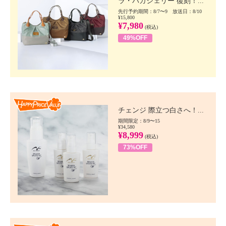
ラ・バガジェリー 復刻！...
先行予約期間：8/7〜9 放送日：8/10
¥15,800
¥7,980
(税込)
49%OFF
Happy Price value
チェンジ 際立つ白さへ！...
期間限定：8/9〜15
¥34,580
¥8,999
(税込)
73%OFF