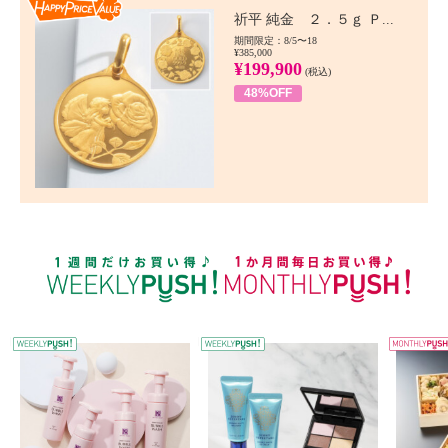
Happy Price value
祈平 純金 ２．５ｇ Ｐ...
期間限定：8/5〜18
¥385,000
¥199,900
(税込)
48%OFF
WEEKLY PUSH
W