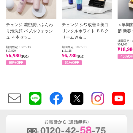
チェンジ 濃密潤いふんわ
チェンジ シワ改善＆美白
＜早期
り泡洗顔 バブルウォッシ
リンクルホワイト ＢＢク
節 新
ュ ４本セッ...
リームＷ＆...
期間限定：8
¥34,800
期間限定：8/7〜13
期間限定：8/7〜13
¥18,98
¥17,820
¥16,126
¥6,980
¥6,280
45%OF
(税込)
(税込)
60%OFF
61%OFF