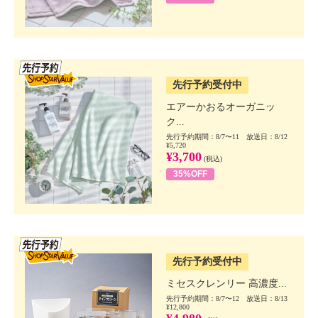
SSV先行
先行予約受付中
エアーかおるオーガニッ
ク...
先行予約期間：8/7〜11 放送日：8/12
¥5,720
¥3,700
(税込)
35%OFF
SSV先行
先行予約受付中
ミセスクレンリー 高濃度...
先行予約期間：8/7〜12 放送日：8/13
¥12,800