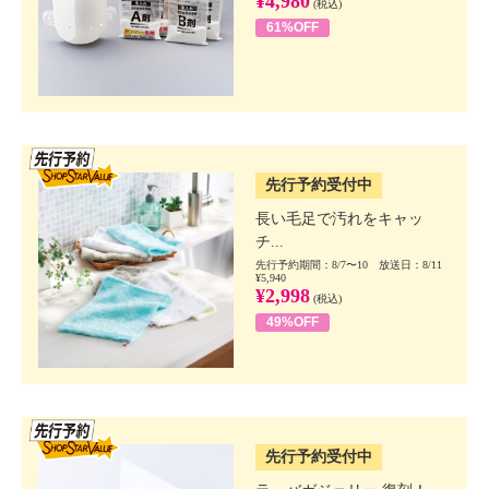
¥4,980
(税込)
61%OFF
SSV先行
先行予約受付中
長い毛足で汚れをキャッ
チ...
先行予約期間：8/7〜10 放送日：8/11
¥5,940
¥2,998
(税込)
49%OFF
SSV先行
先行予約受付中