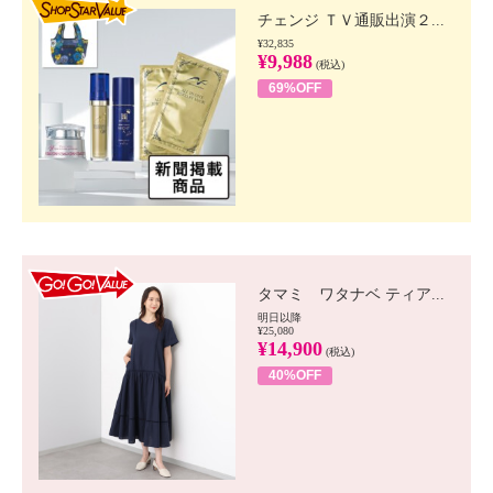
チェンジ ＴＶ通販出演２...
¥32,835
¥9,988
(税込)
69%OFF
GO!GO! VALUE
タマミ ワタナベ ティア...
明日以降
¥25,080
¥14,900
(税込)
40%OFF