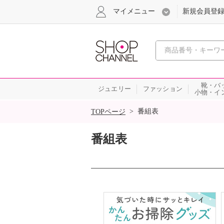
マイメニュー
新規会員登
心おどる
靴・バ
ジュエリー
ファッション
小物・イ
SALE
>
番組表
TOPページ
番組表