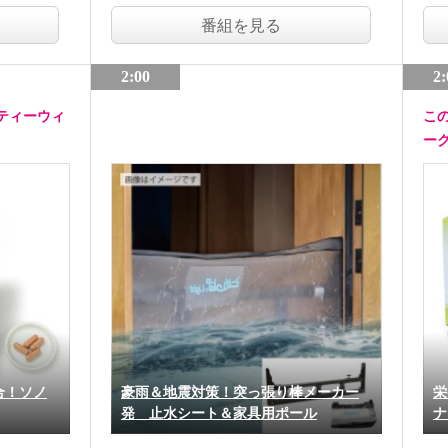
番組を見る
2:00
2:
ティーウィ
こ
ー
合！ソノ
豪雨＆地震対策！突っ張り棒メーカー
栄
発 止水シート＆家具用ポール
ナ