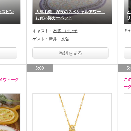
るスビン
大津毛織 深夜のスペシャルアワー！
と
お買い得カーペット
リ
キ
キャスト：
石盛 けい子
ゲスト：
新井 文弘
番組を見る
5:00
5:
メウィーク
こ
ー