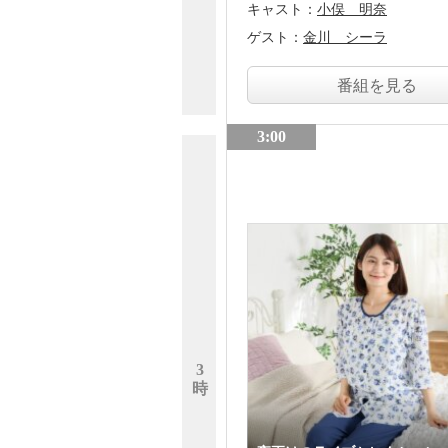
キャスト：
小俣 明奈
ゲスト：
金川 シーラ
番組を見る
3:00
3
時