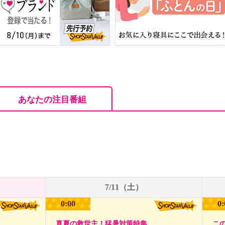
あなたの注目番組
7/11（土）
0:00
0:
真夏の救世主！猛暑対策特集
こ