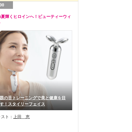
00
の夏輝くヒロインへ！ビューティーウィ
ク
題の舌トレーニングで美と健康を目
す！スタイリーフェイス
ャスト：
上田 恵