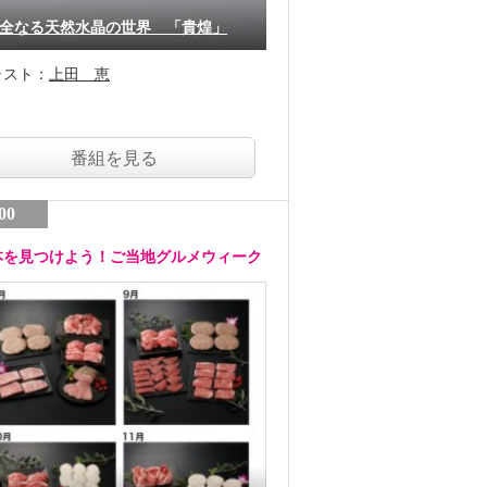
全なる天然水晶の世界 「貴煌」
ャスト：
上田 恵
番組を見る
00
本を見つけよう！ご当地グルメウィーク