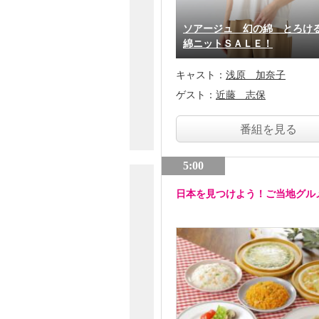
ソアージュ 幻の綿 とろけ
綿ニットＳＡＬＥ！
キャスト：
浅原 加奈子
ゲスト：
近藤 志保
番組を見る
5:00
日本を見つけよう！ご当地グル