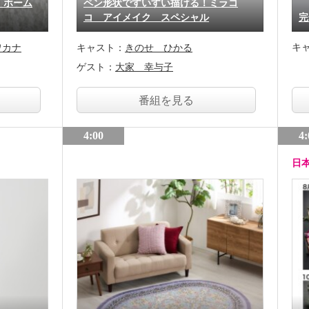
 ホーム
ペン形状ですいすい描ける！ミラコ
コ アイメイク スペシャル
完
キ
ワカナ
キャスト：
きのせ ひかる
ゲスト：
大家 幸与子
番組を見る
4:00
4:
日