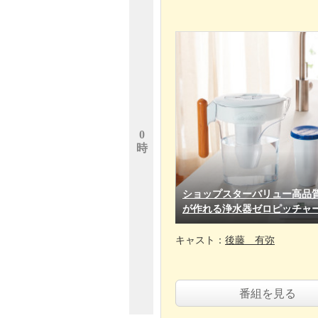
0
時
ショップスターバリュー高品
が作れる浄水器ゼロピッチャ
キャスト：
後藤 有弥
番組を見る