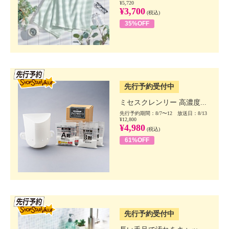
¥5,720
¥3,700
(税込)
35%OFF
SSV先行
先行予約受付中
ミセスクレンリー 高濃度...
先行予約期間：8/7〜12 放送日：8/13
¥12,800
¥4,980
(税込)
61%OFF
SSV先行
先行予約受付中