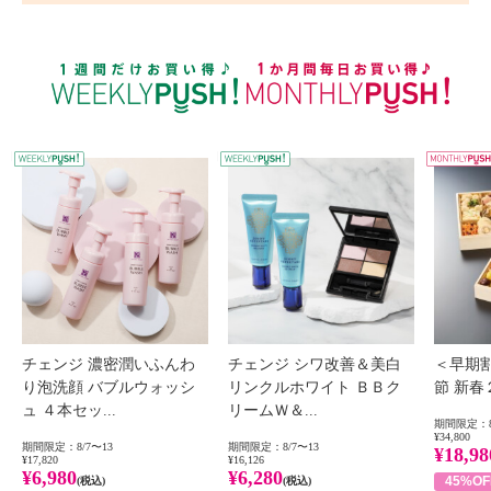
WEEKLY PUSH
W
チェンジ 濃密潤いふんわ
チェンジ シワ改善＆美白
＜早期
り泡洗顔 バブルウォッシ
リンクルホワイト ＢＢク
節 新
ュ ４本セッ...
リームＷ＆...
期間限定：8
¥34,800
期間限定：8/7〜13
期間限定：8/7〜13
¥18,98
¥17,820
¥16,126
¥6,980
¥6,280
45%OF
(税込)
(税込)