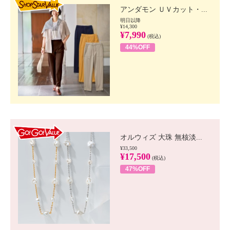
アンダモン ＵＶカット・...
明日以降
¥14,300
¥7,990
(税込)
44%OFF
GO!GO! VALUE
オルウィズ 大珠 無核淡...
¥33,500
¥17,500
(税込)
47%OFF