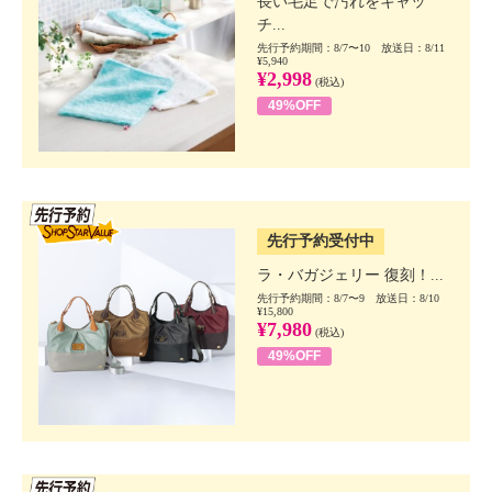
長い毛足で汚れをキャッ
チ...
先行予約期間：8/7〜10 放送日：8/11
¥5,940
¥2,998
(税込)
49%OFF
SSV先行
先行予約受付中
ラ・バガジェリー 復刻！...
先行予約期間：8/7〜9 放送日：8/10
¥15,800
¥7,980
(税込)
49%OFF
SSV先行