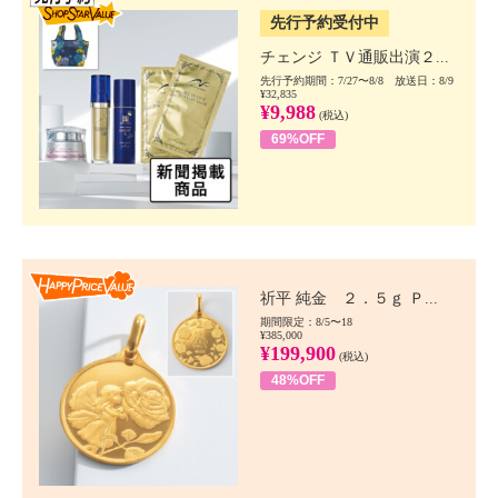
先行予約受付中
チェンジ ＴＶ通販出演２...
先行予約期間：7/27〜8/8 放送日：8/9
¥32,835
¥9,988
(税込)
69%OFF
Happy Price value
祈平 純金 ２．５ｇ Ｐ...
期間限定：8/5〜18
¥385,000
¥199,900
(税込)
48%OFF