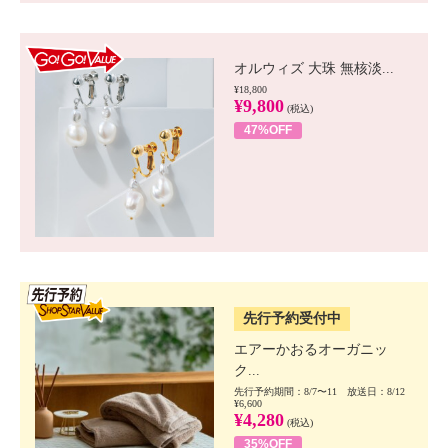
GO!GO! VALUE
オルウィズ 大珠 無核淡...
¥18,800
¥9,800
(税込)
47%OFF
SSV先行
先行予約受付中
エアーかおるオーガニッ
ク...
先行予約期間：8/7〜11 放送日：8/12
¥6,600
¥4,280
(税込)
35%OFF