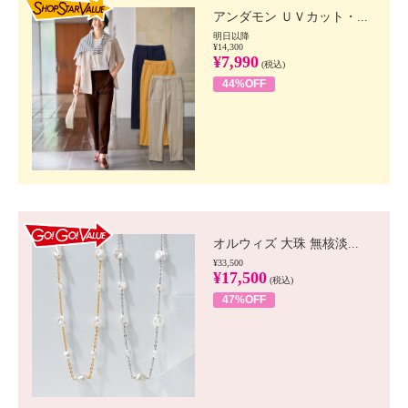
アンダモン ＵＶカット・...
明日以降
¥14,300
¥7,990
(税込)
44%OFF
GO!GO! VALUE
オルウィズ 大珠 無核淡...
¥33,500
¥17,500
(税込)
47%OFF