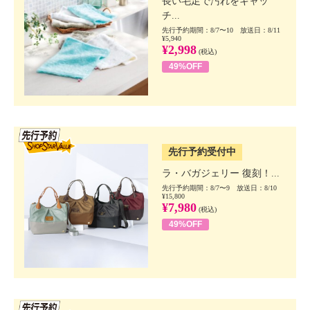
長い毛足で汚れをキャッ
チ...
先行予約期間：8/7〜10 放送日：8/11
¥5,940
¥2,998
(税込)
49%OFF
SSV先行
先行予約受付中
ラ・バガジェリー 復刻！...
先行予約期間：8/7〜9 放送日：8/10
¥15,800
¥7,980
(税込)
49%OFF
SSV先行