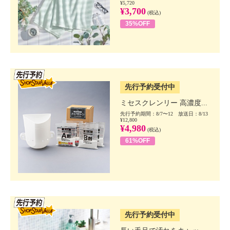
¥5,720
¥3,700
(税込)
35%OFF
SSV先行
先行予約受付中
ミセスクレンリー 高濃度...
先行予約期間：8/7〜12 放送日：8/13
¥12,800
¥4,980
(税込)
61%OFF
SSV先行
先行予約受付中