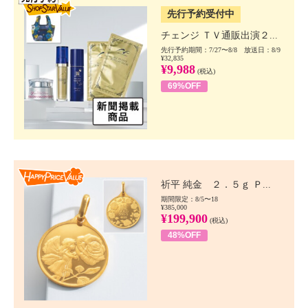
先行予約受付中
チェンジ ＴＶ通販出演２...
先行予約期間：7/27〜8/8 放送日：8/9
¥32,835
¥9,988
(税込)
69%OFF
Happy Price value
祈平 純金 ２．５ｇ Ｐ...
期間限定：8/5〜18
¥385,000
¥199,900
(税込)
48%OFF