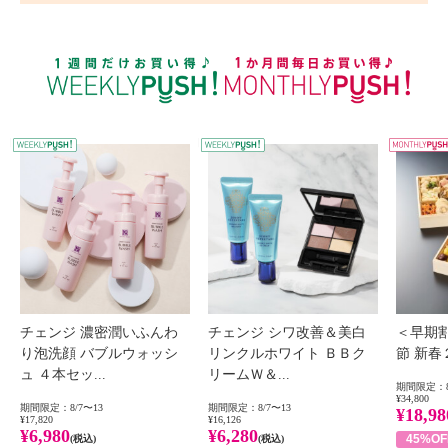
WEEKLY PUSH
W
チェンジ 濃密潤いふんわ
チェンジ シワ改善＆美白
＜早期
り泡洗顔 バブルウォッシ
リンクルホワイト ＢＢク
節 新
ュ ４本セッ...
リームＷ＆...
期間限定：8
¥34,800
期間限定：8/7〜13
期間限定：8/7〜13
¥18,98
¥17,820
¥16,126
¥6,980
¥6,280
45%OF
(税込)
(税込)