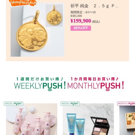
Happy Price value
祈平 純金 ２．５ｇ Ｐ...
期間限定：8/5〜18
¥385,000
¥199,900
(税込)
48%OFF
WEEKLY PUSH
W