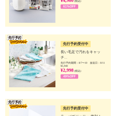
¥4,980
(税込)
61%OFF
SSV先行
先行予約受付中
長い毛足で汚れをキャッ
チ...
先行予約期間：8/7〜10 放送日：8/11
¥5,940
¥2,998
(税込)
49%OFF
SSV先行
先行予約受付中