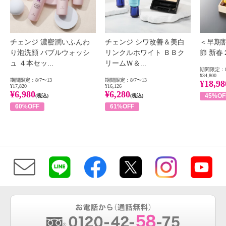
チェンジ 濃密潤いふんわ
チェンジ シワ改善＆美白
＜早期
り泡洗顔 バブルウォッシ
リンクルホワイト ＢＢク
節 新
ュ ４本セッ...
リームＷ＆...
期間限定：8
¥34,800
期間限定：8/7〜13
期間限定：8/7〜13
¥18,98
¥17,820
¥16,126
¥6,980
¥6,280
45%OF
(税込)
(税込)
60%OFF
61%OFF