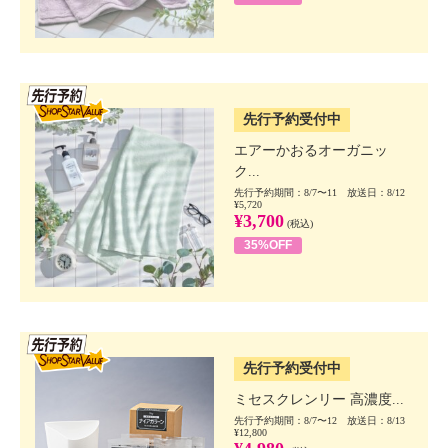
SSV先行
先行予約受付中
エアーかおるオーガニッ
ク...
先行予約期間：8/7〜11 放送日：8/12
¥5,720
¥3,700
(税込)
35%OFF
SSV先行
先行予約受付中
ミセスクレンリー 高濃度...
先行予約期間：8/7〜12 放送日：8/13
¥12,800