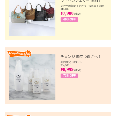
ラ・バガジェリー 復刻！...
先行予約期間：8/7〜9 放送日：8/10
¥15,800
¥7,980
(税込)
49%OFF
Happy Price value
チェンジ 際立つ白さへ！...
期間限定：8/9〜15
¥34,580
¥8,999
(税込)
73%OFF