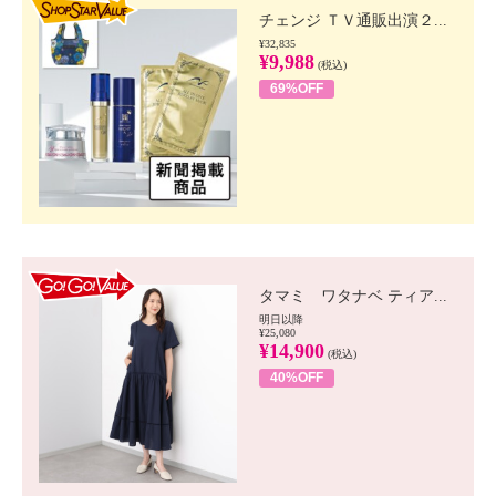
チェンジ ＴＶ通販出演２...
¥32,835
¥9,988
(税込)
69%OFF
GO!GO! VALUE
タマミ ワタナベ ティア...
明日以降
¥25,080
¥14,900
(税込)
40%OFF