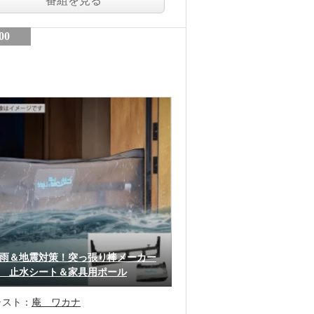
番組を見る
00
雨＆地震対策！突っ張り棒メーカー
 止水シート＆家具用ポール
ャスト：
庵 ワカナ