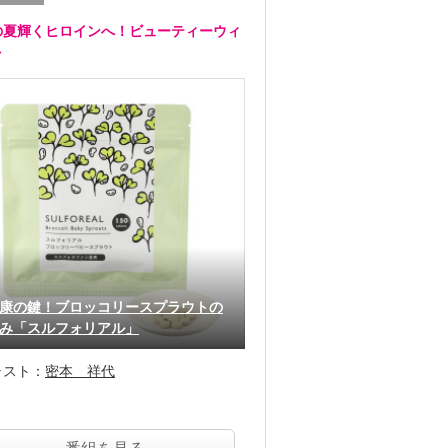
の夏輝くヒロインへ！ビューティーウィ
ク
康の鍵！ブロッコリースプラウトの
み「スルフォリアル」
ャスト：
密本 祥代