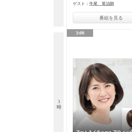
ゲスト：
牛尾 英治朗
番組を見る
3:00
3
時