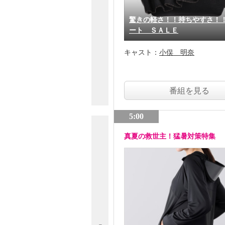
驚きの軽さ！！持ちやすさ！
ート ＳＡＬＥ
キャスト：
小俣 明奈
番組を見る
5:00
真夏の救世主！猛暑対策特集