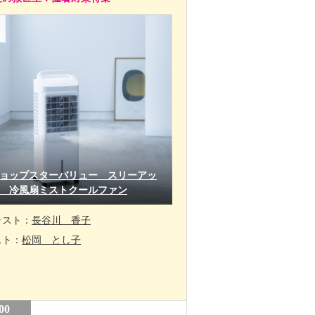
ョップスターバリュー スリーアッ
 冷風扇ミストクールファン
ャスト：
長谷川 香子
スト：
松岡 とし子
00