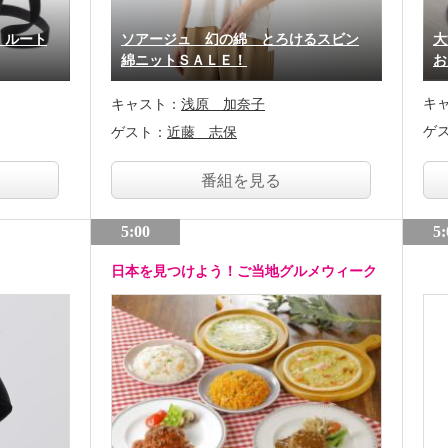
！ルート
ソアージュ 幻の綿 とろけるスビン
大
綿ニットＳＡＬＥ！
お
キ
キャスト：
浅原 加奈子
ゲ
ゲスト：
近藤 志保
番組を見る
5:00
5:
日本を見つけよう！ご当地グルメウィーク