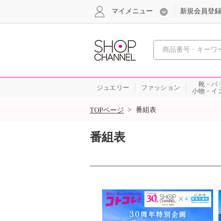
マイメニュー
新規会員登
心おどる
靴・バ
ジュエリー
ファッション
小物・イ
SALE
>
番組表
TOPページ
番組表