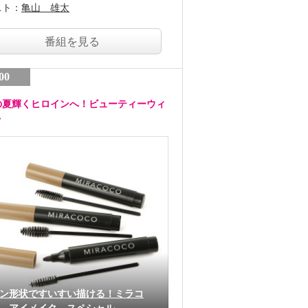
スト：
亀山 雄太
番組を見る
00
の夏輝くヒロインへ！ビューティーウィ
ク
ン形状ですいすい描ける！ミラコ