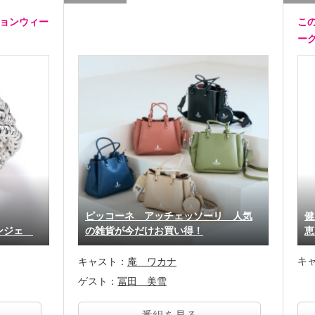
ションウィー
こ
ー
ピッコーネ アッチェッソーリ 人気
健
リンジェ
の雑貨が今だけお買い得！
恵
キ
キャスト：
庵 ワカナ
ゲスト：
冨田 美雪