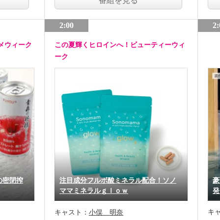
番組を見る
2:00
2:
メウィーク
この夏輝くヒロインへ！ビューティーウィ
ーク
の密閉搾
注目成分フルボ酸ミネラル配合！ソノ
豪
ママミネラルｇｌｏｗ
発
キ
キャスト：
小俣 明奈