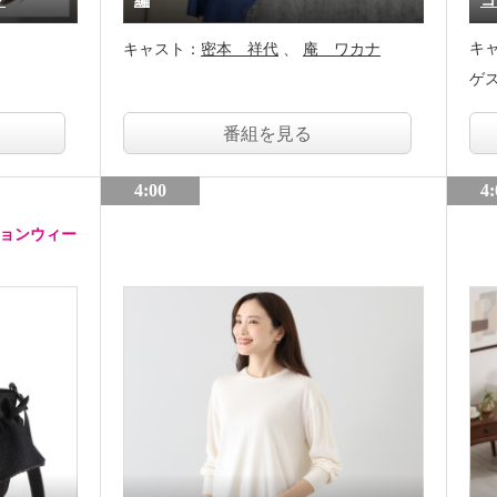
グ
編
コ
キ
キャスト：
密本 祥代
庵 ワカナ
ゲ
番組を見る
4:00
4:
ションウィー