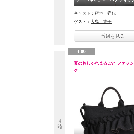
アートネイチャーヘアウィッ
キャスト：
密本 祥代
ゲスト：
大島 香子
番組を見る
4:00
夏のおしゃれまるごと ファッ
ク
4
時