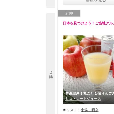
番組を見る
2:00
日本を見つけよう！ご当地グル
2
時
青森県産！丸ごと１個りんご
りストレートジュース
キャスト：
小俣 明奈