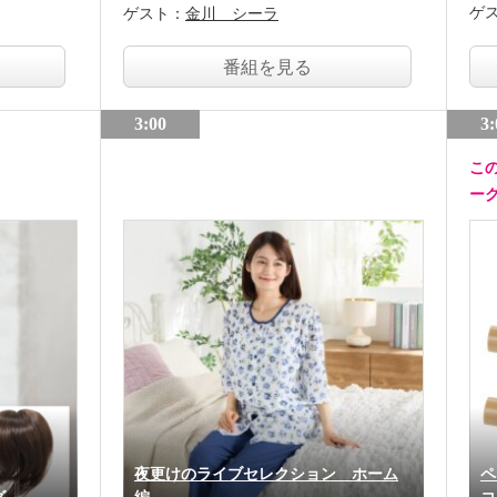
ゲ
ゲスト：
金川 シーラ
番組を見る
3:00
3:
こ
ー
夜更けのライブセレクション ホーム
ペ