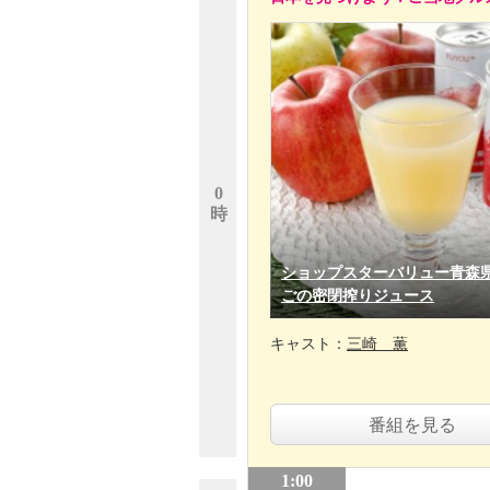
0
時
ショップスターバリュー青森
ごの密閉搾りジュース
キャスト：
三崎 薫
番組を見る
1:00