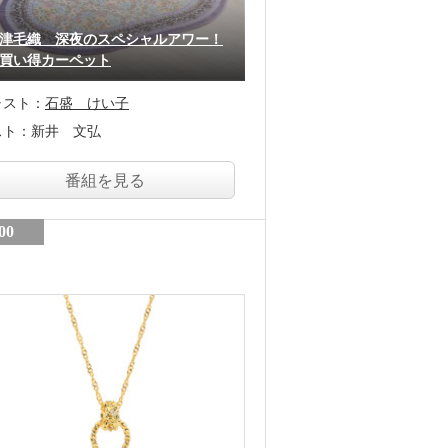
津毛織 深夜のスペシャルアワー！
買い得カーペット
ャスト：
石盛 けい子
スト：
新井 文弘
番組を見る
00