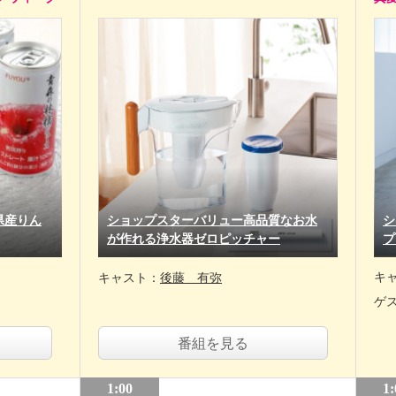
県産りん
ショップスターバリュー高品質なお水
シ
が作れる浄水器ゼロピッチャー
プ
キ
キャスト：
後藤 有弥
ゲ
番組を見る
1:00
1: