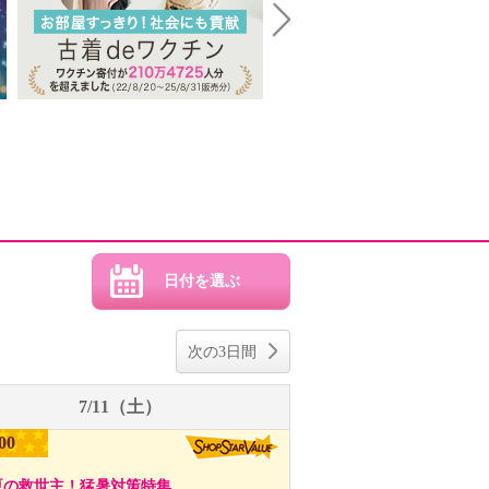
Next
次の3日間
7/11（土）
00
夏の救世主！猛暑対策特集