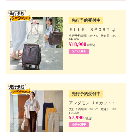
SSV先行
先行予約受付中
ＥＬＬＥ ＳＰＯＲＴ は...
先行予約期間：8/4〜6 放送日：8/7
¥44,000
¥18,900
(税込)
57%OFF
SSV先行
先行予約受付中
アンダモン ＵＶカット・...
先行予約期間：8/2〜7 放送日：8/8
¥14,300
¥7,990
(税込)
44%OFF