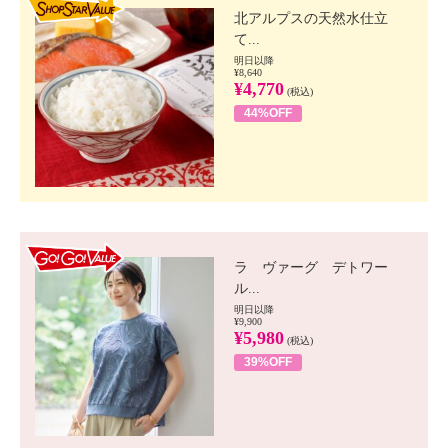
北アルプスの天然水仕立
て...
明日以降
¥8,640
¥4,770
(税込)
44%OFF
GO!GO! VALUE
ラ ヴァーグ デトワー
ル...
明日以降
¥9,900
¥5,980
(税込)
39%OFF