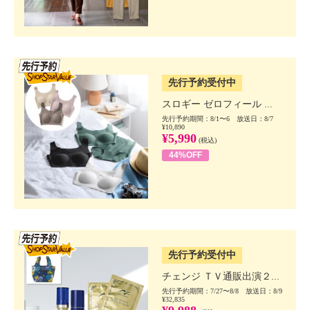
SSV先行
先行予約受付中
スロギー ゼロフィール ...
先行予約期間：8/1〜6 放送日：8/7
¥10,890
¥5,990
(税込)
44%OFF
SSV先行
先行予約受付中
チェンジ ＴＶ通販出演２...
先行予約期間：7/27〜8/8 放送日：8/9
¥32,835