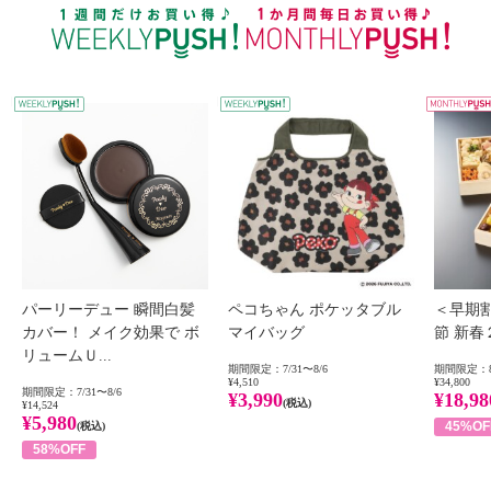
WEEKLY PUSH
W
パーリーデュー 瞬間白髪
ペコちゃん ポケッタブル
＜早期
カバー！ メイク効果で ボ
マイバッグ
節 新
リュームＵ...
期間限定：7/31〜8/6
期間限定：8
¥4,510
¥34,800
期間限定：7/31〜8/6
¥3,990
¥18,98
(税込)
¥14,524
¥5,980
45%OF
(税込)
58%OFF