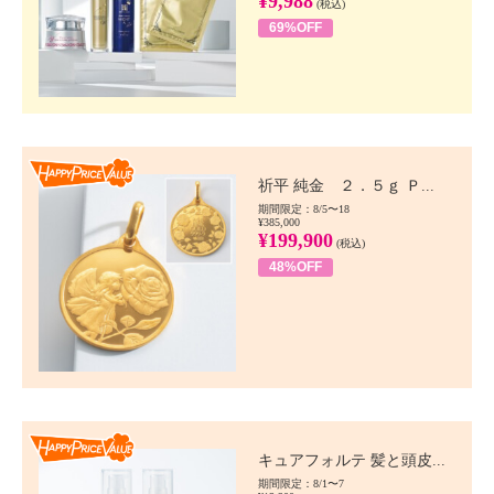
¥9,988
(税込)
69%OFF
Happy Price value
祈平 純金 ２．５ｇ Ｐ...
期間限定：8/5〜18
¥385,000
¥199,900
(税込)
48%OFF
Happy Price value
キュアフォルテ 髪と頭皮...
期間限定：8/1〜7