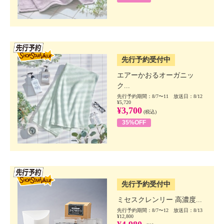
SSV先行
先行予約受付中
エアーかおるオーガニッ
ク...
先行予約期間：8/7〜11 放送日：8/12
¥5,720
¥3,700
(税込)
35%OFF
SSV先行
先行予約受付中
ミセスクレンリー 高濃度...
先行予約期間：8/7〜12 放送日：8/13
¥12,800