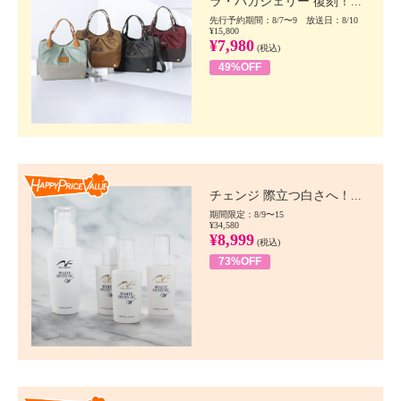
ラ・バガジェリー 復刻！...
先行予約期間：8/7〜9 放送日：8/10
¥15,800
¥7,980
(税込)
49%OFF
Happy Price value
チェンジ 際立つ白さへ！...
期間限定：8/9〜15
¥34,580
¥8,999
(税込)
73%OFF