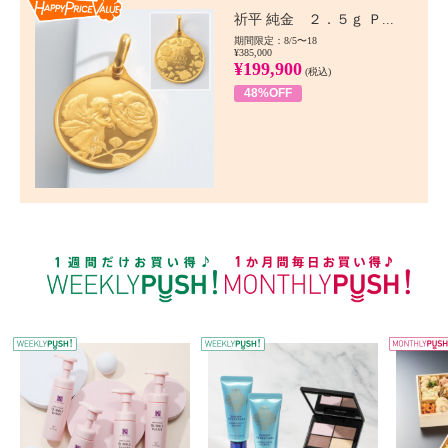
Happy Price value
祈平 純金 ２．５ｇ Ｐ...
期間限定：8/5〜18
¥385,000
¥199,900
(税込)
48%OFF
WEEKLY PUSH
W