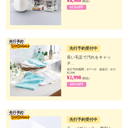
¥4,980
(税込)
61%OFF
SSV先行
先行予約受付中
長い毛足で汚れをキャッ
チ...
先行予約期間：8/7〜10 放送日：8/11
¥5,940
¥2,998
(税込)
49%OFF
SSV先行
先行予約受付中