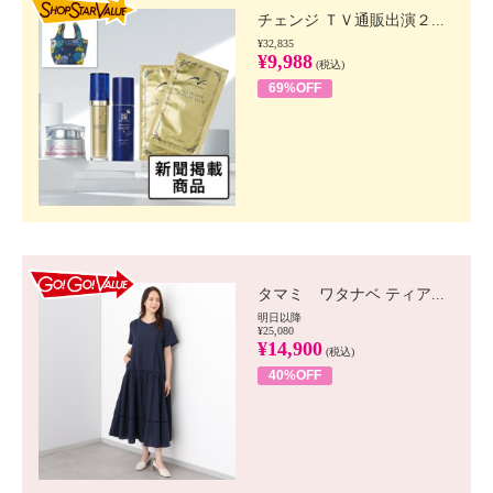
チェンジ ＴＶ通販出演２...
¥32,835
¥9,988
(税込)
69%OFF
GO!GO! VALUE
タマミ ワタナベ ティア...
明日以降
¥25,080
¥14,900
(税込)
40%OFF