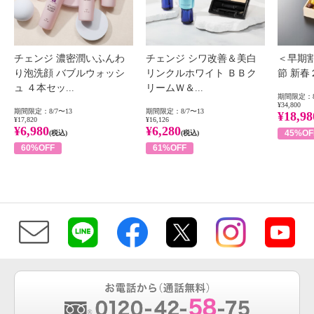
チェンジ 濃密潤いふんわ
チェンジ シワ改善＆美白
＜早期
り泡洗顔 バブルウォッシ
リンクルホワイト ＢＢク
節 新
ュ ４本セッ...
リームＷ＆...
期間限定：8
¥34,800
期間限定：8/7〜13
期間限定：8/7〜13
¥18,98
¥17,820
¥16,126
¥6,980
¥6,280
45%OF
(税込)
(税込)
60%OFF
61%OFF