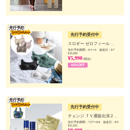
SSV先行
先行予約受付中
スロギー ゼロフィール ...
先行予約期間：8/1〜6 放送日：8/7
¥10,890
¥5,990
(税込)
44%OFF
SSV先行
先行予約受付中
チェンジ ＴＶ通販出演２...
先行予約期間：7/27〜8/8 放送日：8/9
¥32,835