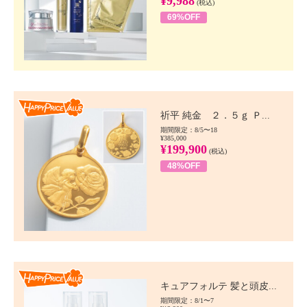
¥9,988
(税込)
69%OFF
Happy Price value
祈平 純金 ２．５ｇ Ｐ...
期間限定：8/5〜18
¥385,000
¥199,900
(税込)
48%OFF
Happy Price value
キュアフォルテ 髪と頭皮...
期間限定：8/1〜7