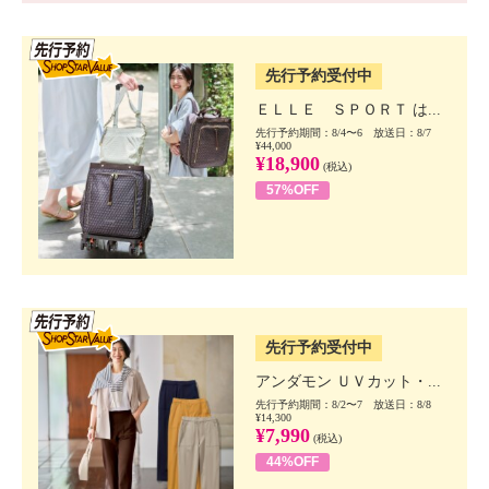
SSV先行
先行予約受付中
ＥＬＬＥ ＳＰＯＲＴ は...
先行予約期間：8/4〜6 放送日：8/7
¥44,000
¥18,900
(税込)
57%OFF
SSV先行
先行予約受付中
アンダモン ＵＶカット・...
先行予約期間：8/2〜7 放送日：8/8
¥14,300
¥7,990
(税込)
44%OFF