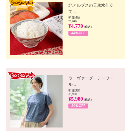
北アルプスの天然水仕立
て...
明日以降
¥8,640
¥4,770
(税込)
44%OFF
GO!GO! VALUE
ラ ヴァーグ デトワー
ル...
明日以降
¥9,900
¥5,980
(税込)
39%OFF