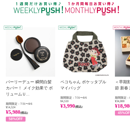
WEEKLY PUSH
W
パーリーデュー 瞬間白髪
ペコちゃん ポケッタブル
＜早期
カバー！ メイク効果で ボ
マイバッグ
節 新
リュームＵ...
期間限定：7/31〜8/6
期間限定：8
¥4,510
¥34,800
期間限定：7/31〜8/6
¥3,990
¥18,98
(税込)
¥14,524
¥5,980
45%OF
(税込)
58%OFF