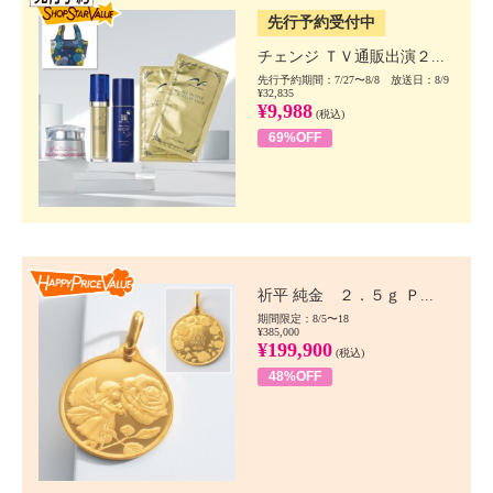
先行予約受付中
チェンジ ＴＶ通販出演２...
先行予約期間：7/27〜8/8 放送日：8/9
¥32,835
¥9,988
(税込)
69%OFF
Happy Price value
祈平 純金 ２．５ｇ Ｐ...
期間限定：8/5〜18
¥385,000
¥199,900
(税込)
48%OFF