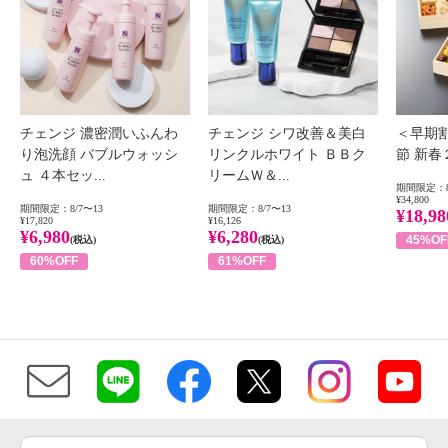
チェンジ 濃密潤いふんわ
チェンジ シワ改善＆美白
＜早期
り泡洗顔 バブルウォッシ
リンクルホワイト ＢＢク
節 新
ュ ４本セッ...
リームＷ＆...
期間限定：8
¥34,800
期間限定：8/7〜13
期間限定：8/7〜13
¥18,98
¥17,820
¥16,126
¥6,980
¥6,280
45%OF
(税込)
(税込)
60%OFF
61%OFF