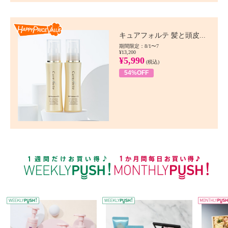
Happy Price value
キュアフォルテ 髪と頭皮...
期間限定：8/1〜7
¥13,200
¥5,990
(税込)
54%OFF
WEEKLY PUSH
W