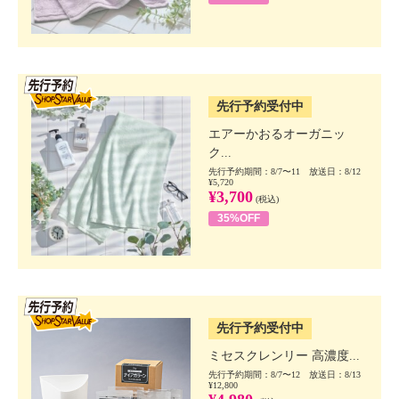
SSV先行
先行予約受付中
エアーかおるオーガニッ
ク...
先行予約期間：8/7〜11 放送日：8/12
¥5,720
¥3,700
(税込)
35%OFF
SSV先行
先行予約受付中
ミセスクレンリー 高濃度...
先行予約期間：8/7〜12 放送日：8/13
¥12,800