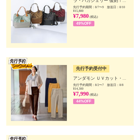
ラ・バガジェリー 復刻！...
先行予約期間：8/7〜9 放送日：8/10
¥15,800
¥7,980
(税込)
49%OFF
SSV先行
先行予約受付中
アンダモン ＵＶカット・...
先行予約期間：8/2〜7 放送日：8/8
¥14,300
¥7,990
(税込)
44%OFF
SSV先行