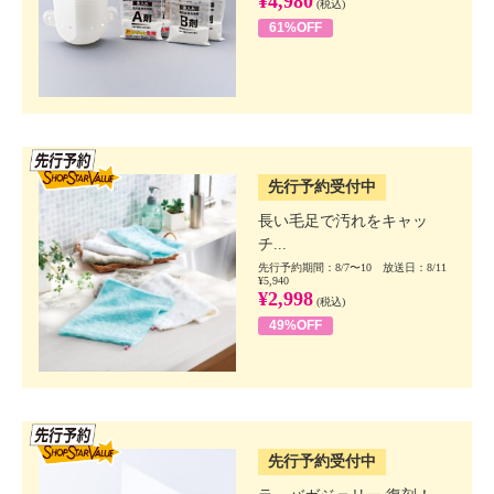
¥4,980
(税込)
61%OFF
SSV先行
先行予約受付中
長い毛足で汚れをキャッ
チ...
先行予約期間：8/7〜10 放送日：8/11
¥5,940
¥2,998
(税込)
49%OFF
SSV先行
先行予約受付中