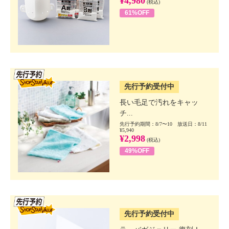
¥4,980
(税込)
61%OFF
SSV先行
先行予約受付中
長い毛足で汚れをキャッ
チ...
先行予約期間：8/7〜10 放送日：8/11
¥5,940
¥2,998
(税込)
49%OFF
SSV先行
先行予約受付中