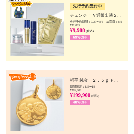
先行予約受付中
チェンジ ＴＶ通販出演２...
先行予約期間：7/27〜8/8 放送日：8/9
¥32,835
¥9,988
(税込)
69%OFF
Happy Price value
祈平 純金 ２．５ｇ Ｐ...
期間限定：8/5〜18
¥385,000
¥199,900
(税込)
48%OFF