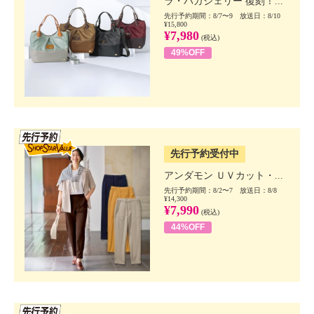
ラ・バガジェリー 復刻！...
先行予約期間：8/7〜9 放送日：8/10
¥15,800
¥7,980
(税込)
49%OFF
SSV先行
先行予約受付中
アンダモン ＵＶカット・...
先行予約期間：8/2〜7 放送日：8/8
¥14,300
¥7,990
(税込)
44%OFF
SSV先行