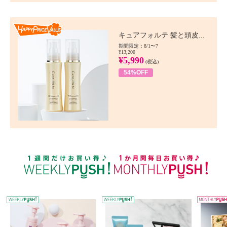
Happy Price value
キュアフォルテ 髪と頭皮...
期間限定：8/1〜7
¥13,200
¥5,990
(税込)
54%OFF
WEEKLY PUSH
W