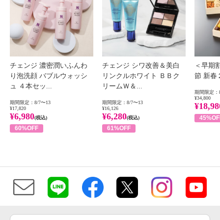
チェンジ 濃密潤いふんわ
チェンジ シワ改善＆美白
＜早期
り泡洗顔 バブルウォッシ
リンクルホワイト ＢＢク
節 新
ュ ４本セッ...
リームＷ＆...
期間限定：8
¥34,800
期間限定：8/7〜13
期間限定：8/7〜13
¥18,98
¥17,820
¥16,126
¥6,980
¥6,280
45%OF
(税込)
(税込)
60%OFF
61%OFF