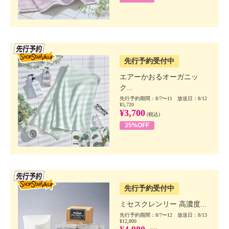
SSV先行
先行予約受付中
エアーかおるオーガニッ
ク...
先行予約期間：8/7〜11 放送日：8/12
¥5,720
¥3,700
(税込)
35%OFF
SSV先行
先行予約受付中
ミセスクレンリー 高濃度...
先行予約期間：8/7〜12 放送日：8/13
¥12,800