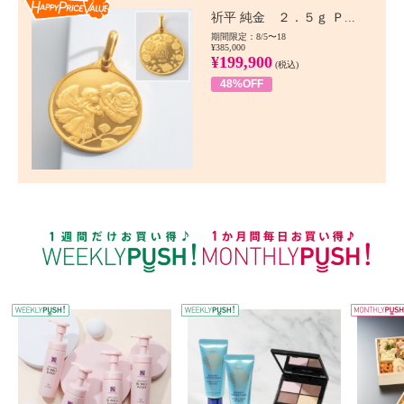
Happy Price value
祈平 純金 ２．５ｇ Ｐ...
期間限定：8/5〜18
¥385,000
¥199,900
(税込)
48%OFF
WEEKLY PUSH
W