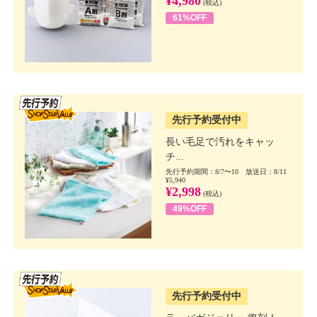
¥4,980
(税込)
61%OFF
SSV先行
先行予約受付中
長い毛足で汚れをキャッ
チ...
先行予約期間：8/7〜10 放送日：8/11
¥5,940
¥2,998
(税込)
49%OFF
SSV先行
先行予約受付中