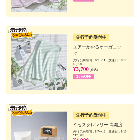
SSV先行
先行予約受付中
エアーかおるオーガニッ
ク...
先行予約期間：8/7〜11 放送日：8/12
¥5,720
¥3,700
(税込)
35%OFF
SSV先行
先行予約受付中
ミセスクレンリー 高濃度...
先行予約期間：8/7〜12 放送日：8/13
¥12,800