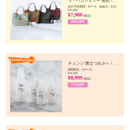
ラ・バガジェリー 復刻！...
先行予約期間：8/7〜9 放送日：8/10
¥15,800
¥7,980
(税込)
49%OFF
Happy Price value
チェンジ 際立つ白さへ！...
期間限定：8/9〜15
¥34,580
¥8,999
(税込)
73%OFF