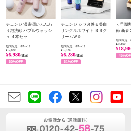
チェンジ 濃密潤いふんわ
チェンジ シワ改善＆美白
＜早期
り泡洗顔 バブルウォッシ
リンクルホワイト ＢＢク
節 新
ュ ４本セッ...
リームＷ＆...
期間限定：8
¥34,800
期間限定：8/7〜13
期間限定：8/7〜13
¥18,98
¥17,820
¥16,126
¥6,980
¥6,280
45%OF
(税込)
(税込)
60%OFF
61%OFF