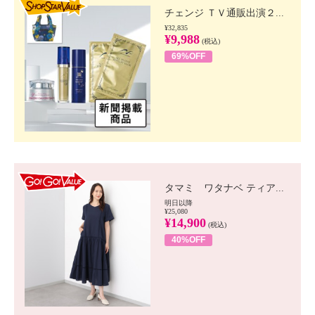
チェンジ ＴＶ通販出演２...
¥32,835
¥9,988
(税込)
69%OFF
GO!GO! VALUE
タマミ ワタナベ ティア...
明日以降
¥25,080
¥14,900
(税込)
40%OFF