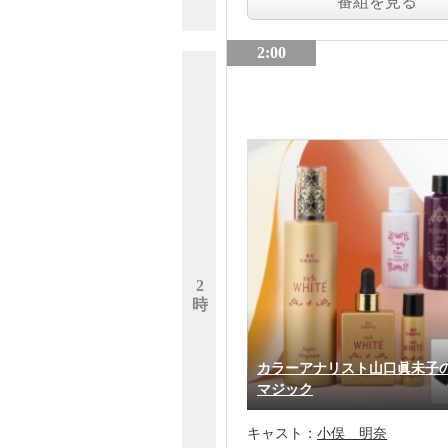
番組を見る
2:00
2
時
カラーアナリスト山口眞未子
マジック
キャスト：
小俣 明奈