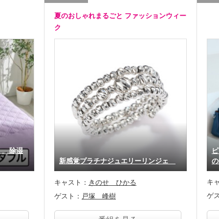
夏のおしゃれまるごと ファッションウィー
ク
！ 除湿
ピ
新感覚プラチナジュエリーリンジェ
の
キ
キャスト：
きのせ ひかる
ゲ
ゲスト：
戸塚 峰樹