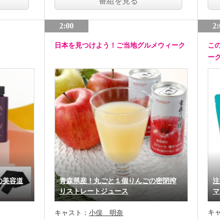
番組を見る
2:00
2:
日本を見つけよう！ご当地グルメウィーク
こ
ー
の美容道
青森県産！丸ごと１個りんごの密閉搾
注
りストレートジュース
マ
キ
キャスト：
小俣 明奈