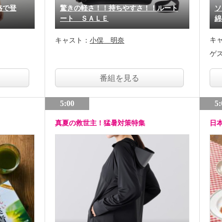
格で登
驚きの軽さ！！持ちやすさ！！ルート
ソ
ート ＳＡＬＥ
綿
キ
キャスト：
小俣 明奈
ゲ
番組を見る
5:00
5:
真夏の救世主！猛暑対策特集
日