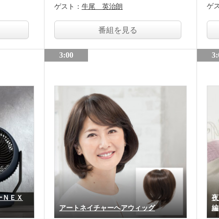
ゲ
ゲスト：
牛尾 英治朗
番組を見る
3:00
3:
ーＮＥＸ
夜
アートネイチャーヘアウィッグ
編