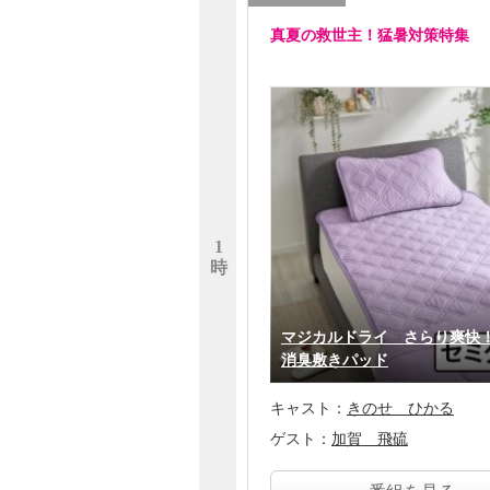
真夏の救世主！猛暑対策特集
1
時
マジカルドライ さらり爽快
消臭敷きパッド
キャスト：
きのせ ひかる
ゲスト：
加賀 飛硫