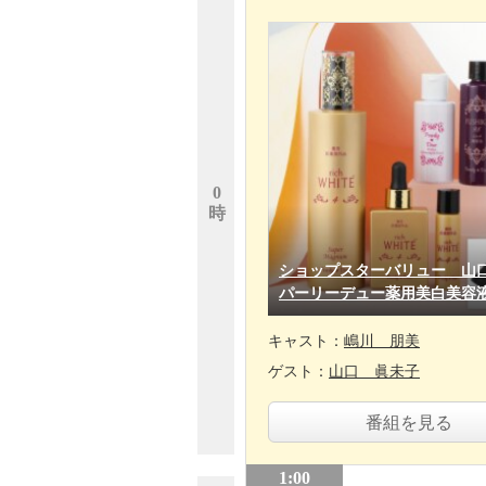
0
時
ショップスターバリュー 山
パーリーデュー薬用美白美容
キャスト：
嶋川 朋美
ゲスト：
山口 眞未子
番組を見る
1:00