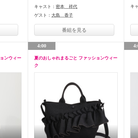
キ
キャスト：
密本 祥代
ゲスト：
大島 香子
番組を見る
4:00
4:
ションウィー
夏のおしゃれまるごと ファッションウィー
ク