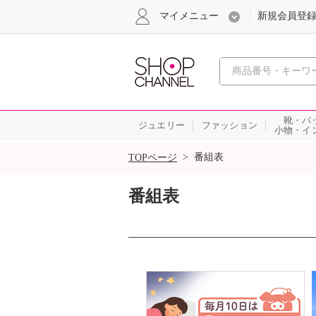
マイメニュー
新規会員登
心おどる
靴・バ
ジュエリー
ファッション
小物・イ
SALE
>
番組表
TOPページ
番組表