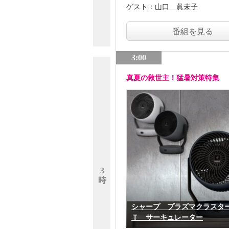
ゲスト：
山口 眞未子
番組を見る
3:00
真夏の救世主！猛暑対策特集
3
時
シャープ プラズマクラスタ
Ｔ サーキュレーター