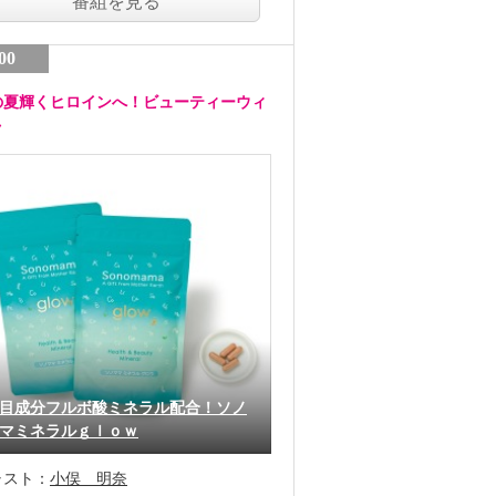
番組を見る
00
の夏輝くヒロインへ！ビューティーウィ
ク
目成分フルボ酸ミネラル配合！ソノ
マミネラルｇｌｏｗ
ャスト：
小俣 明奈