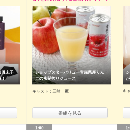
口眞未子
ショップスターバリュー青森県産りん
シ
液！
ごの密閉搾りジュース
が
キ
キャスト：
三崎 薫
番組を見る
1:00
1: