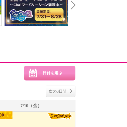
Next
次の3日間
7/10（金）
00