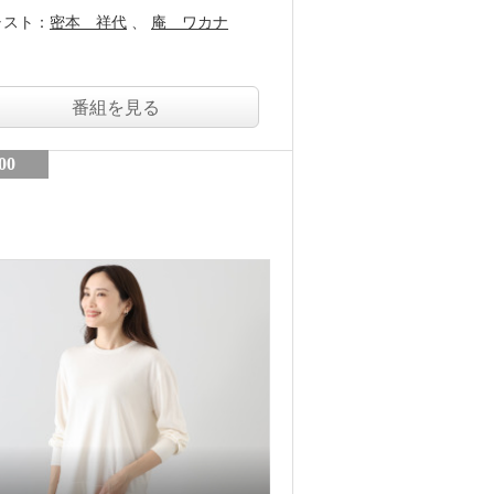
ャスト：
密本 祥代
庵 ワカナ
番組を見る
00