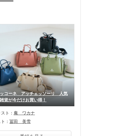
ッコーネ アッチェッソーリ 人気
雑貨が今だけお買い得！
ャスト：
庵 ワカナ
スト：
冨田 美雪