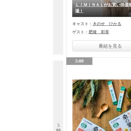
ＬＩＭＩＮＡＬがお買い得価
場！
キャスト：
きのせ ひかる
ゲスト：
肥後 彩美
番組を見る
5:00
5
時