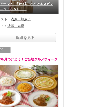
アージュ 幻の綿 とろけるスビン
ニットＳＡＬＥ！
ャスト：
浅原 加奈子
スト：
近藤 志保
番組を見る
00
本を見つけよう！ご当地グルメウィーク