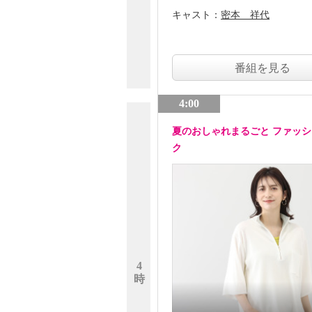
キャスト：
密本 祥代
番組を見る
4:00
夏のおしゃれまるごと ファッ
ク
4
時