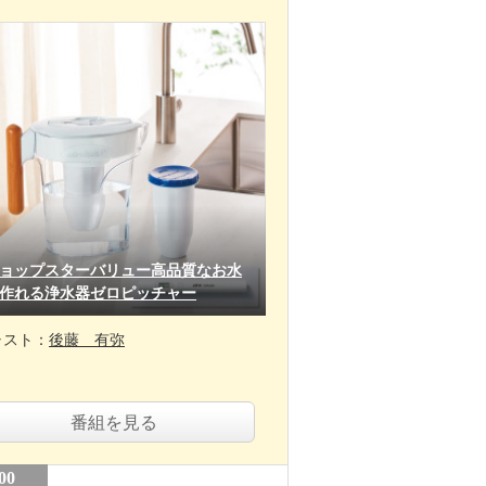
ョップスターバリュー高品質なお水
作れる浄水器ゼロピッチャー
ャスト：
後藤 有弥
番組を見る
00