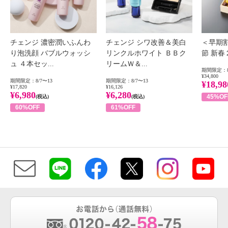
チェンジ 濃密潤いふんわ
チェンジ シワ改善＆美白
＜早期
り泡洗顔 バブルウォッシ
リンクルホワイト ＢＢク
節 新
ュ ４本セッ...
リームＷ＆...
期間限定：8
¥34,800
期間限定：8/7〜13
期間限定：8/7〜13
¥18,98
¥17,820
¥16,126
¥6,980
¥6,280
45%OF
(税込)
(税込)
60%OFF
61%OFF