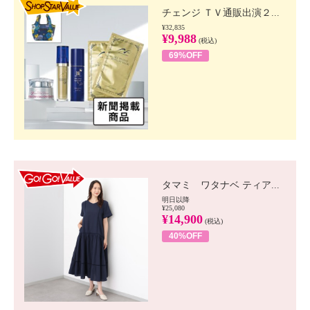
チェンジ ＴＶ通販出演２...
¥32,835
¥9,988
(税込)
69%OFF
GO!GO! VALUE
タマミ ワタナベ ティア...
明日以降
¥25,080
¥14,900
(税込)
40%OFF