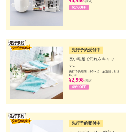
¥4,980
(税込)
61%OFF
SSV先行
先行予約受付中
長い毛足で汚れをキャッ
チ...
先行予約期間：8/7〜10 放送日：8/11
¥5,940
¥2,998
(税込)
49%OFF
SSV先行
先行予約受付中