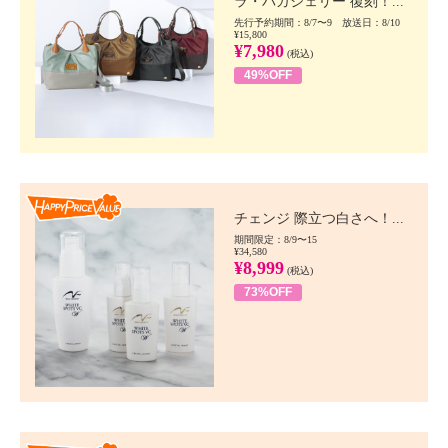
ラ・バガジェリー 復刻！...
先行予約期間：8/7〜9 放送日：8/10
¥15,800
¥7,980
(税込)
49%OFF
Happy Price value
チェンジ 際立つ白さへ！...
期間限定：8/9〜15
¥34,580
¥8,999
(税込)
73%OFF