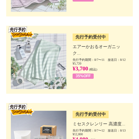
SSV先行
先行予約受付中
エアーかおるオーガニッ
ク...
先行予約期間：8/7〜11 放送日：8/12
¥5,720
¥3,700
(税込)
35%OFF
SSV先行
先行予約受付中
ミセスクレンリー 高濃度...
先行予約期間：8/7〜12 放送日：8/13
¥12,800