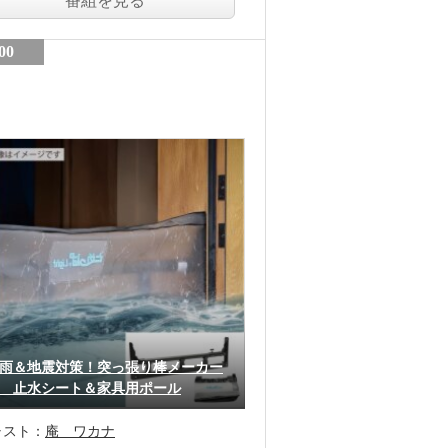
番組を見る
00
雨＆地震対策！突っ張り棒メーカー
 止水シート＆家具用ポール
ャスト：
庵 ワカナ