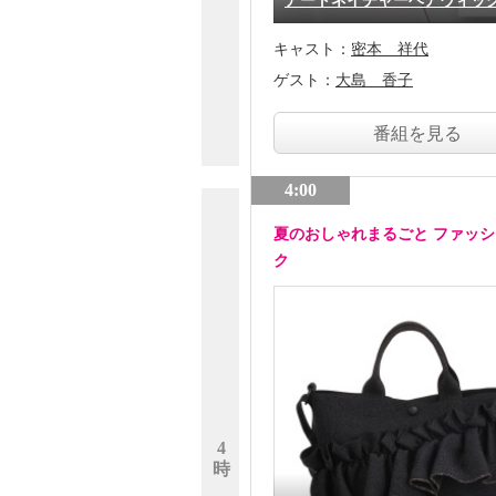
アートネイチャーヘアウィッ
キャスト：
密本 祥代
ゲスト：
大島 香子
番組を見る
4:00
夏のおしゃれまるごと ファッ
ク
4
時