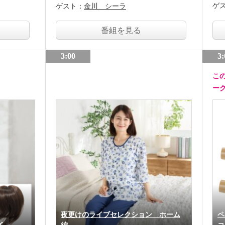
ゲ
ゲスト：
金川 シーラ
番組を見る
3:00
3:
こ
ー
夜更けのライブセレクション ホーム
ペ