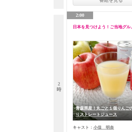
番組を見る
2:00
日本を見つけよう！ご当地グル
2
時
青森県産！丸ごと１個りんご
りストレートジュース
キャスト：
小俣 明奈