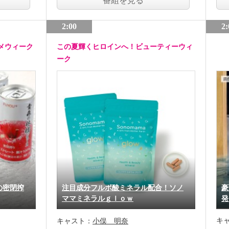
番組を見る
2:00
2:
メウィーク
この夏輝くヒロインへ！ビューティーウィ
ーク
の密閉搾
注目成分フルボ酸ミネラル配合！ソノ
豪
ママミネラルｇｌｏｗ
発
キ
キャスト：
小俣 明奈