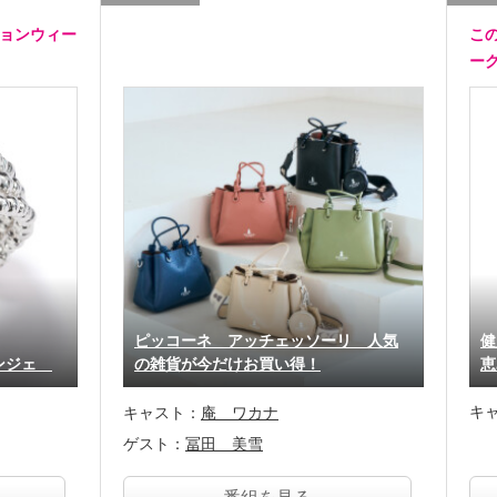
ションウィー
こ
ー
ピッコーネ アッチェッソーリ 人気
健
リンジェ
の雑貨が今だけお買い得！
恵
キ
キャスト：
庵 ワカナ
ゲスト：
冨田 美雪