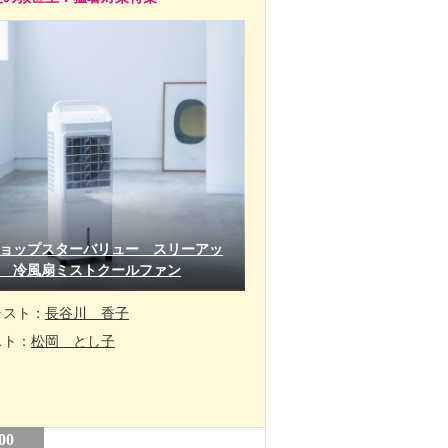
ョップスターバリュー スリーアッ
 冷風扇ミストクールファン
ャスト：
長谷川 香子
スト：
松岡 とし子
00