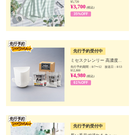
¥5,720
¥3,700
(税込)
35%OFF
SSV先行
先行予約受付中
ミセスクレンリー 高濃度...
先行予約期間：8/7〜12 放送日：8/13
¥12,800
¥4,980
(税込)
61%OFF
SSV先行
先行予約受付中