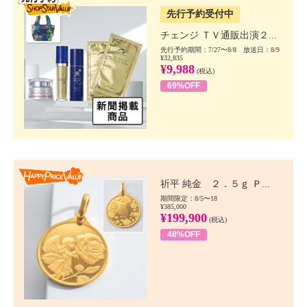
先行予約受付中
チェンジ ＴＶ通販出演２...
先行予約期間：7/27〜8/8 放送日：8/9
¥32,835
¥9,988
(税込)
69%OFF
Happy Price value
祈平 純金 ２．５ｇ Ｐ...
期間限定：8/5〜18
¥385,000
¥199,900
(税込)
48%OFF