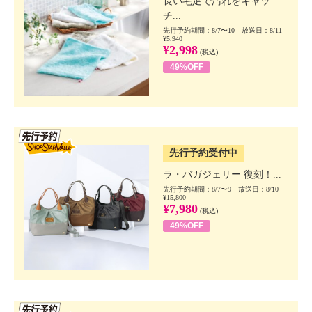
長い毛足で汚れをキャッ
チ...
先行予約期間：8/7〜10 放送日：8/11
¥5,940
¥2,998
(税込)
49%OFF
SSV先行
先行予約受付中
ラ・バガジェリー 復刻！...
先行予約期間：8/7〜9 放送日：8/10
¥15,800
¥7,980
(税込)
49%OFF
SSV先行