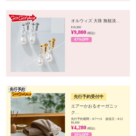
GO!GO! VALUE
オルウィズ 大珠 無核淡...
¥18,800
¥9,800
(税込)
47%OFF
SSV先行
先行予約受付中
エアーかおるオーガニッ
ク...
先行予約期間：8/7〜11 放送日：8/12
¥6,600
¥4,280
(税込)
35%OFF