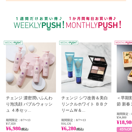
WEEKLY PUSH
W
チェンジ 濃密潤いふんわ
チェンジ シワ改善＆美白
＜早期
り泡洗顔 バブルウォッシ
リンクルホワイト ＢＢク
節 新
ュ ４本セッ...
リームＷ＆...
期間限定：8
¥34,800
期間限定：8/7〜13
期間限定：8/7〜13
¥18,98
¥17,820
¥16,126
¥6,980
¥6,280
45%OF
(税込)
(税込)