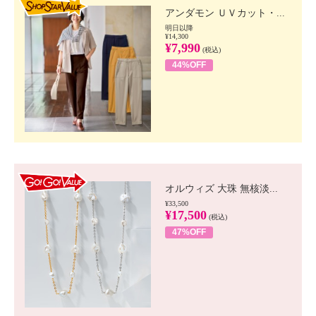
アンダモン ＵＶカット・...
明日以降
¥14,300
¥7,990
(税込)
44%OFF
GO!GO! VALUE
オルウィズ 大珠 無核淡...
¥33,500
¥17,500
(税込)
47%OFF